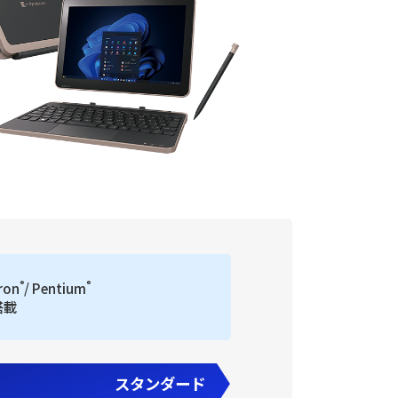
®
®
ron
/ Pentium
搭載
スタンダード