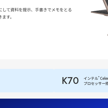
トにして資料を提示、手書きでメモをとる
きます。
K70
®
インテル
Cele
プロセッサー