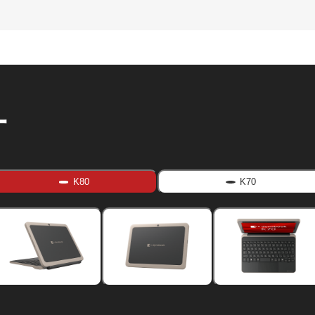
ー
K80
K70