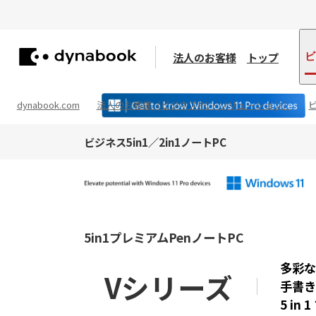
法人のお客様
トップ
ビ
dynabook.com
法人のお客様（ビジネスPC・ソリューション）
ビジネス5in1／2in1ノートPC
5in1プレミアムPenノートPC
多彩
Vシリーズ
手書
5 in