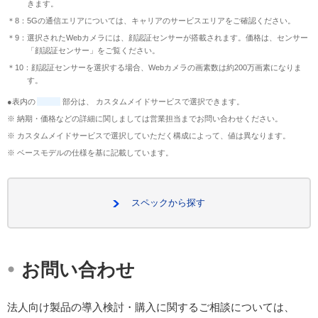
きます。
＊8：5Gの通信エリアについては、キャリアのサービスエリアをご確認ください。
＊9：選択されたWebカメラには、顔認証センサーが搭載されます。価格は、センサー
「顔認証センサー」をご覧ください。
＊10：顔認証センサーを選択する場合、Webカメラの画素数は約200万画素になりま
す。
●表内の
部分は、 カスタムメイドサービスで選択できます。
※ 納期・価格などの詳細に関しましては営業担当までお問い合わせください。
※ カスタムメイドサービスで選択していただく構成によって、値は異なります。
※ ベースモデルの仕様を基に記載しています。
スペックから探す
・
お問い合わせ
法人向け製品の導入検討・購入に関するご相談については、