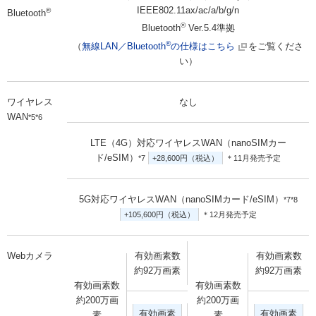
IEEE802.11ax/ac/a/b/g/n
®
Bluetooth
®
Bluetooth
Ver.5.4準拠
®
（
無線LAN／Bluetooth
の仕様はこちら
をご覧くださ
い）
ワイヤレス
なし
WAN
*5*6
LTE（4G）対応ワイヤレスWAN（nanoSIMカー
ド/eSIM）
*7
+28,600円（税込）
＊11月発売予定
5G対応ワイヤレスWAN（nanoSIMカード/eSIM）
*7*8
+105,600円（税込）
＊12月発売予定
Webカメラ
有効画素数
有効画素数
約92万画素
約92万画素
有効画素数
有効画素数
約200万画
約200万画
有効画素
有効画素
素
素