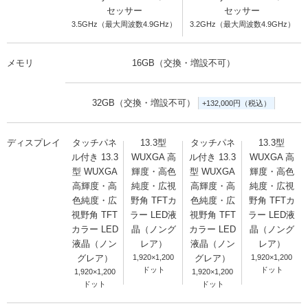
セッサー
セッサー
3.5GHz（最大周波数4.9GHz）
3.2GHz（最大周波数4.9GHz）
メモリ
16GB（交換・増設不可）
32GB（交換・増設不可）
+132,000円（税込）
ディスプレイ
タッチパネ
13.3型
タッチパネ
13.3型
ル付き 13.3
WUXGA 高
ル付き 13.3
WUXGA 高
型 WUXGA
輝度・高色
型 WUXGA
輝度・高色
高輝度・高
純度・広視
高輝度・高
純度・広視
色純度・広
野角 TFTカ
色純度・広
野角 TFTカ
視野角 TFT
ラー LED液
視野角 TFT
ラー LED液
カラー LED
晶（ノング
カラー LED
晶（ノング
液晶（ノン
レア）
液晶（ノン
レア）
グレア）
1,920×1,200
グレア）
1,920×1,200
ドット
ドット
1,920×1,200
1,920×1,200
ドット
ドット