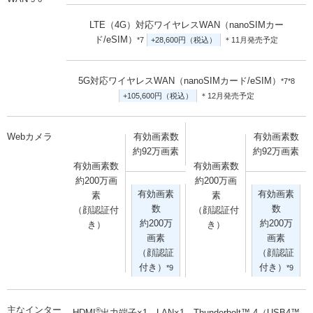
LTE（4G）対応ワイヤレスWAN（nanoSIMカー
ド/eSIM）
*7
+28,600円（税込）
＊11月発売予定
5G対応ワイヤレスWAN（nanoSIMカード/eSIM）
*7*8
+105,600円（税込）
＊12月発売予定
Webカメラ
有効画素数
有効画素数
約92万画素
約92万画素
有効画素数
有効画素数
約200万画
約200万画
有効画素
有効画素
素
素
数
数
（顔認証付
（顔認証付
約200万
約200万
き）
き）
画素
画素
（顔認証
（顔認証
付き）
付き）
*9
*9
主なインター
®