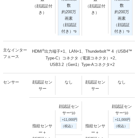
数
数
（顔認証付
（顔認証付
約200万
約200万
き）
き）
画素
画素
（顔認証
（顔認証
付き）
付き）
*9
*9
主なインター
®
HDMI
出力端子×1、LAN×1、Thunderbolt™ 4（USB4™
フェース
Type-C）コネクタ（電源コネクタ）×2、
USB3.2（Gen1）Type-Aコネクタ×2
センサー
顔認証セン
なし
顔認証セン
なし
サー
サー
顔認証セン
顔認証セン
サー
サー
*10
*10
+11,000円
+11,000円
指紋センサ
指紋センサ
（税込）
（税込）
ー＋
ー＋