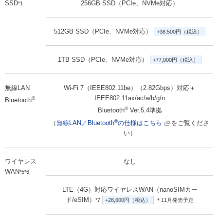
SSD
256GB SSD（PCIe、NVMe対応）
*1
512GB SSD（PCIe、NVMe対応）
+38,500円（税込）
1TB SSD（PCIe、NVMe対応）
+77,000円（税込）
無線LAN
Wi-Fi 7（IEEE802.11be）（2.82Gbps）対応＋
IEEE802.11ax/ac/a/b/g/n
®
Bluetooth
®
Bluetooth
Ver.5.4準拠
®
（
無線LAN／Bluetooth
の仕様はこちら
をご覧くださ
い）
ワイヤレス
なし
WAN
*5*6
LTE（4G）対応ワイヤレスWAN（nanoSIMカー
ド/eSIM）
*7
+28,600円（税込）
＊11月発売予定