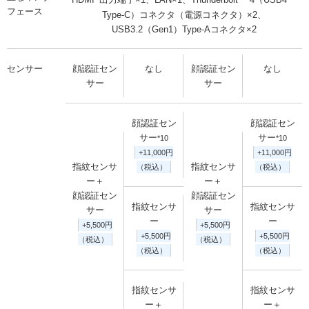
HDMI
出力端子×1、LAN×1、Thunderbolt™ 4（USB4™
フェース
Type-C）コネクタ（電源コネクタ）×2、
USB3.2（Gen1）Type-Aコネクタ×2
センサー
顔認証セン
なし
顔認証セン
なし
サー
サー
顔認証セン
顔認証セン
サー
サー
*10
*10
+11,000円
+11,000円
指紋センサ
指紋センサ
（税込）
（税込）
ー＋
ー＋
顔認証セン
顔認証セン
指紋センサ
指紋センサ
サー
サー
ー
ー
+5,500円
+5,500円
+5,500円
+5,500円
（税込）
（税込）
（税込）
（税込）
指紋センサ
指紋センサ
ー＋
ー＋