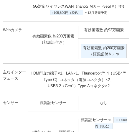
5G対応ワイヤレスWAN（nanoSIMカード/eSIM）
*7*8
+105,600円（税込）
＊12月発売予定
Webカメラ
有効画素数 約92万画素
有効画素数 約200万画素
（顔認証付き）
有効画素数 約200万画素
（顔認証付き）
*9
主なインター
®
HDMI
出力端子×1、LAN×1、Thunderbolt™ 4（USB4™
フェース
Type-C）コネクタ（電源コネクタ）×2、
USB3.2（Gen1）Type-Aコネクタ×2
センサー
顔認証センサー
なし
顔認証センサー
*10
+11,000
円（税込）