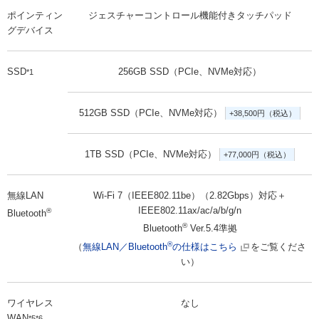
ポインティン
ジェスチャーコントロール機能付きタッチパッド
グデバイス
SSD
256GB SSD（PCIe、NVMe対応）
*1
512GB SSD（PCIe、NVMe対応）
+38,500円（税込）
1TB SSD（PCIe、NVMe対応）
+77,000円（税込）
無線LAN
Wi-Fi 7（IEEE802.11be）（2.82Gbps）対応＋
IEEE802.11ax/ac/a/b/g/n
®
Bluetooth
®
Bluetooth
Ver.5.4準拠
®
（
無線LAN／Bluetooth
の仕様はこちら
をご覧くださ
い）
ワイヤレス
なし
WAN
*5*6