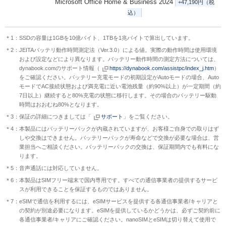
Microsoft Office Home & Business 2024
+47,190円（税
込）
＊1：SSDの容量は1GBを10億バイト、1TBを1兆バイトで算出しています。
＊2：JEITAバッテリ動作時間測定法（Ver.3.0）による値。実際の動作時間は使用環境
および設定などにより異なります。バッテリー動作時間の測定方法については、
dynabook.comのサポート情報（
https://dynabook.com/assistpc/index_j.htm
）
をご確認ください。バッテリー充電モードの初期設定がAutoモードの場合、Auto
モードでAC接続状態および満充電に近い電池残量（約90%以上）が一定期間（約
7日以上）継続すると80%充電の状態に移行します。その場合のバッテリー駆動
時間はおおむね80%となります。
＊3：保証の詳細につきましては「
サポート
」をご覧ください。
＊4：本製品にはバッテリーパックが内蔵されていますが、お客様ご自身での取りはず
しや交換はできません。バッテリーパックが寿命などで交換が必要な場合は、営
業担当へご相談ください。バッテリーパックの交換は、保証期間内でも有料にな
ります。
＊5：音声通話には対応していません。
＊6：本製品はSIMフリー端末で国内専用です。すべての通信事業者の提供するサービ
スが利用できることを保証するものではありません。
＊7：eSIMで通信を利用するには、eSIMサービスを提供する各通信事業者/キャリアと
の契約が別途必要になります。eSIMを提供しているかどうかは、必ずご契約前に
各通信事業者/キャリアにご確認ください。nanoSIMとeSIMは切り替えて使用で