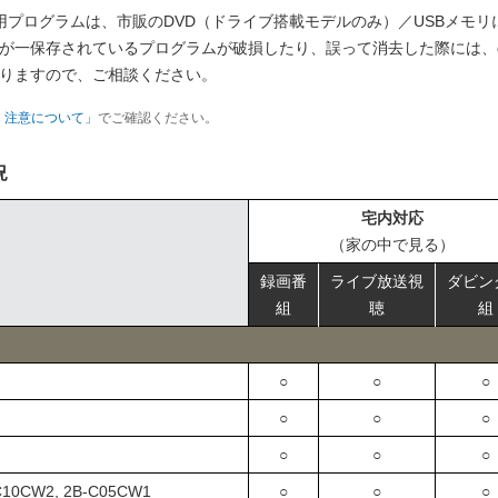
用プログラムは、市販のDVD（ドライブ搭載モデルのみ）／USBメモリ
が一保存されているプログラムが破損したり、誤って消去した際には、dy
りますので、ご相談ください。
・注意について」
でご確認ください。
況
宅内対応
（家の中で見る）
録画番
ライブ放送視
ダビン
組
聴
組
○
○
○
○
○
○
○
○
○
C10CW2, 2B-C05CW1
○
○
○