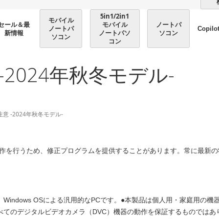
5in1/2in1
モバイル
モバイル
ノートパ
セール＆最
ノートパ
Copilo
ノートパソ
ソコン
新情報
ソコン
コン
2024年秋冬モデル-
意 -2024年秋冬モデル-
作を行うため、修正プログラムを提供することがあります。常に最新の
Windows OSによる汎用的なPCです。●本製品は個人用・家庭用の
べてのデジタルビデオカメラ（DVC）機器の動作を保証するものではあ