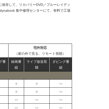
に保存して、リカバリーDVD／ブルーレイディ
nabook 集中修理センターにて、有料で工場
宅外対応
（家の外で見る、リモート視聴）
グ番
録画番
ライブ放送視
ダビング番
組
聴
組
○
○
―
○
○
―
―
―
―
―
―
―