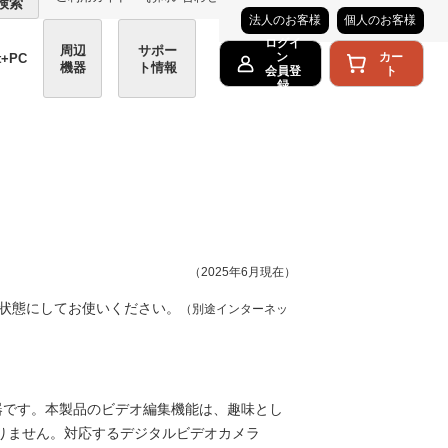
検索
法人のお客様
個人のお客様
ログイ
周辺
サポー
カー
ン
t+PC
機器
ト情報
ト
会員登
録
（2025年6月現在）
状態にしてお使いください。
（別途インターネッ
機器です。本製品のビデオ編集機能は、趣味とし
りません。対応するデジタルビデオカメラ