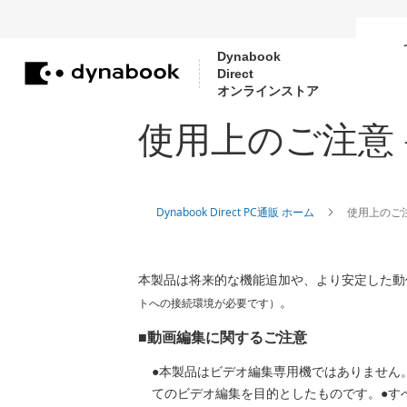
Dynabook
Direct
コ
オンラインストア
ン
使用上のご注意 -
テ
ン
ツ
に
Dynabook Direct PC通販 ホーム
使用上のご注
ス
キ
本製品は将来的な機能追加や、より安定した動
ッ
。
トへの接続環境が必要です）
プ
■動画編集に関するご注意
●本製品はビデオ編集専用機ではありません。
てのビデオ編集を目的としたものです。●す