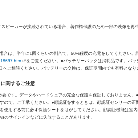
けスピーカーが接続されている場合、著作権保護のため一部の映像を再
る場合は、半年に1回くらいの割合で、50%程度の充電をしてください。
/018697.htm
をご覧ください。●バッテリーパックは消耗品です。バッ
相談窓口へご相談ください。バッテリーの交換は、保証期間内でも有料となり
）に関するご注意
必要です。データやハードウェアの完全な保護を保証しておりません。
すので、ご了承ください。●顔認証をするときは、顔認証センサーの正
を使用する前に必ず保護シートをはがしてください。顔認証機能は室内
owsのサインインなどに失敗することがあります。