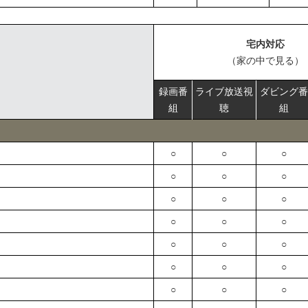
宅内対応
（家の中で見る）
録画番
ライブ放送視
ダビング番
組
聴
組
○
○
○
○
○
○
○
○
○
○
○
○
○
○
○
○
○
○
○
○
○