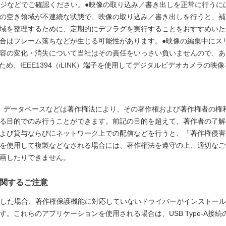
ージなどでご確認ください。●映像の取り込み／書き出しを正常に行うに
の空き領域が不連続な状態で、映像の取り込み／書き出しを行うと、補
域を整理するために、定期的にデフラグを実行することをおすすめいた
合はフレーム落ちなどが生じる可能性があります。●映像の編集中にス
容の変化・消失について当社はその責任をいっさい負いませんので、あ
いないため、IEEE1394（iLINK）端子を使用してデジタルビデオカメラ
、データベースなどは著作権法により、その著作権および著作権者の権
る目的でのみ行うことができます。前記の目的を超えて、著作者の了解
よび貸与ならびにネットワーク上での配信などを行うと、「著作権侵害
を使用して複製などなされる場合には、著作権法を遵守の上、適切なご
画したりできません。
イに関するご注意
イを接続した場合、著作権保護機能に対応していないドライバーがインスト
。これらのアプリケーションを使用される場合は、USB Type-A接