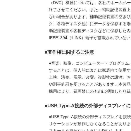
（DVC）機器については、各社のホームペ
終了させてください。また、補助記憶装置上
ない場合があります。補助記憶装置の空き領
ク、各種ディスク他）にデータを保存する場
助記憶装置や各種ディスクなどに保存した内
IEEE1394（iLINK）端子が搭載されて
■著作権に関するご注意
●音楽、映像、コンピューター・プログラム
することは、個人的にまたは家庭内で使用す
上映、演奏、展示、改変、複製物の譲渡、お
や刑事処罰を受けることがあります。本製品
採用により、録画禁止のものは視聴したり録
■USB Type-A接続の外部ディスプレ
●USB Type-A接続の外部ディスプレ
リケーションが動作しなくなることがあります
ストールを行わないようにお願いします。