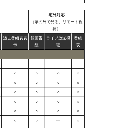
宅外対応
（家の外で見る、リモート視
聴）
過去番組表表
録画番
ライブ放送視
番組
示
組
聴
表
―
―
―
―
○
○
○
○
○
○
○
○
○
○
○
○
○
○
○
○
○
○
○
○
○
○
―
○