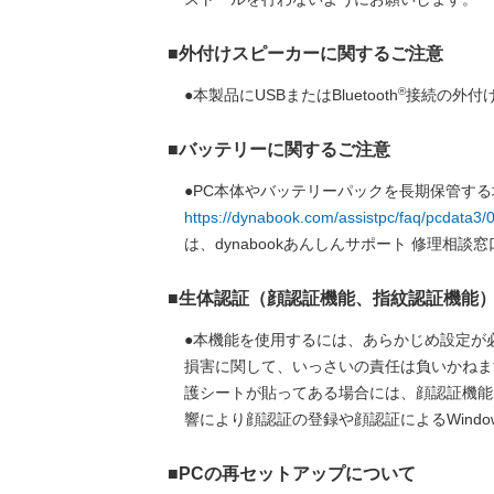
■外付けスピーカーに関するご注意
®
●本製品にUSBまたはBluetooth
接続の外付
■バッテリーに関するご注意
●PC本体やバッテリーパックを長期保管す
https://dynabook.com/assistpc/faq/pcdata3
は、dynabookあんしんサポート 修理
■生体認証（顔認証機能、指紋認証機能
●本機能を使用するには、あらかじめ設定が
損害に関して、いっさいの責任は負いかねま
護シートが貼ってある場合には、顔認証機能
響により顔認証の登録や顔認証によるWind
■PCの再セットアップについて