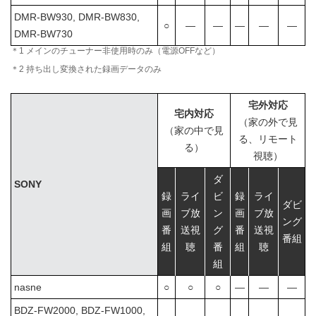
DMR-BW930, DMR-BW830,
○
―
―
―
―
―
DMR-BW730
＊1 メインのチューナー非使用時のみ（電源OFFなど）
＊2 持ち出し変換された録画データのみ
宅外対応
宅内対応
（家の外で見
（家の中で見
る、リモート
る）
視聴）
ダ
SONY
録
ライ
ビ
録
ライ
ダビ
画
ブ放
ン
画
ブ放
ング
番
送視
グ
番
送視
番組
組
聴
番
組
聴
組
nasne
○
○
○
―
―
―
BDZ-FW2000, BDZ-FW1000,