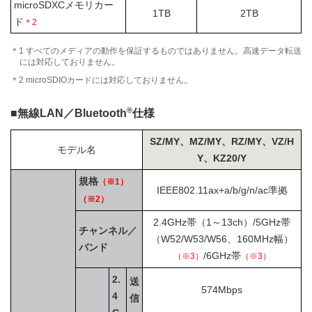
microSDXCメモリカー
1TB
2TB
ド
＊2
＊1 すべてのメディアの動作を保証するものではありません。高速データ転送
には対応しておりません。
＊2 microSDIOカードには対応しておりません。
®
■無線LAN／Bluetooth
仕様
SZ/MY、MZ/MY、RZ/MY、VZ/H
モデル名
Y、KZ20/Y
規格
（※1）
IEEE802.11ax+a/b/g/n/ac準拠
（※2）
2.4GHz帯（1～13ch）/5GHz帯
チャンネル／
（W52/W53/W56、160MHz幅）
バンド
/6GHz帯
（※3）
（※3）
2.
送
574Mbps
4
信