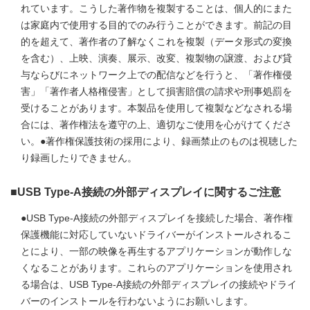
れています。こうした著作物を複製することは、個人的にまた
は家庭内で使用する目的でのみ行うことができます。前記の目
的を超えて、著作者の了解なくこれを複製（データ形式の変換
を含む）、上映、演奏、展示、改変、複製物の譲渡、および貸
与ならびにネットワーク上での配信などを行うと、「著作権侵
害」「著作者人格権侵害」として損害賠償の請求や刑事処罰を
受けることがあります。本製品を使用して複製などなされる場
合には、著作権法を遵守の上、適切なご使用を心がけてくださ
い。●著作権保護技術の採用により、録画禁止のものは視聴した
り録画したりできません。
■USB Type-A接続の外部ディスプレイに関するご注意
●USB Type-A接続の外部ディスプレイを接続した場合、著作権
保護機能に対応していないドライバーがインストールされるこ
とにより、一部の映像を再生するアプリケーションが動作しな
くなることがあります。これらのアプリケーションを使用され
る場合は、USB Type-A接続の外部ディスプレイの接続やドライ
バーのインストールを行わないようにお願いします。