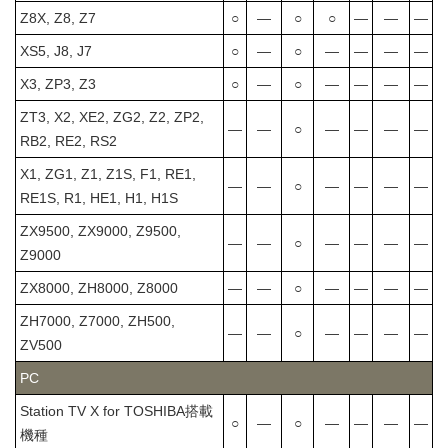
Z8X, Z8, Z7
○
―
○
○
―
―
―
XS5, J8, J7
○
―
○
―
―
―
―
X3, ZP3, Z3
○
―
○
―
―
―
―
ZT3, X2, XE2, ZG2, Z2, ZP2,
―
―
○
―
―
―
―
RB2, RE2, RS2
X1, ZG1, Z1, Z1S, F1, RE1,
―
―
○
―
―
―
―
RE1S, R1, HE1, H1, H1S
ZX9500, ZX9000, Z9500,
―
―
○
―
―
―
―
Z9000
ZX8000, ZH8000, Z8000
―
―
○
―
―
―
―
ZH7000, Z7000, ZH500,
―
―
○
―
―
―
―
ZV500
PC
Station TV X for TOSHIBA搭載
○
―
○
―
―
―
―
機種