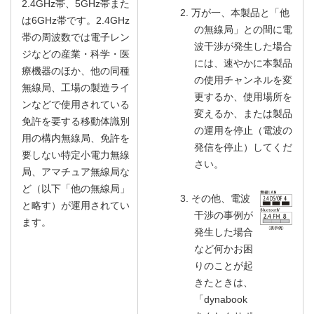
2.4GHz帯、5GHz帯また
2. 万が一、本製品と「他
は6GHz帯です。2.4GHz
の無線局」との間に電
帯の周波数では電子レン
波干渉が発生した場合
ジなどの産業・科学・医
には、速やかに本製品
療機器のほか、他の同種
の使用チャンネルを変
無線局、工場の製造ライ
更するか、使用場所を
ンなどで使用されている
変えるか、または製品
免許を要する移動体識別
の運用を停止（電波の
用の構内無線局、免許を
発信を停止）してくだ
要しない特定小電力無線
さい。
局、アマチュア無線局な
ど（以下「他の無線局」
3. その他、電波
と略す）が運用されてい
干渉の事例が
ます。
発生した場合
など何かお困
りのことが起
きたときは、
「dynabook