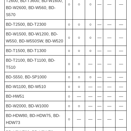
T2600, BD-T3600, BD-W1600,
○
○
○
―
―
―
BD-W2600, BD-W560, BD-
S570
BD-T2500, BD-T2300
○
○
○
―
―
―
BD-W1500, BD-W1200, BD-
○
○
○
―
―
―
W550, BD-W550SW, BD-W520
BD-T1500, BD-T1300
○
○
○
―
―
―
BD-T2100, BD-T1100, BD-
○
○
―
―
―
―
T510
BD-S550, BD-SP1000
○
○
○
―
―
―
BD-W1100, BD-W510
○
○
―
―
―
―
BD-HW51
○
―
―
―
―
―
BD-W2000, BD-W1000
○
○
―
―
―
―
BD-HDW80, BD-HDW75, BD-
○
―
―
―
―
―
HDW73