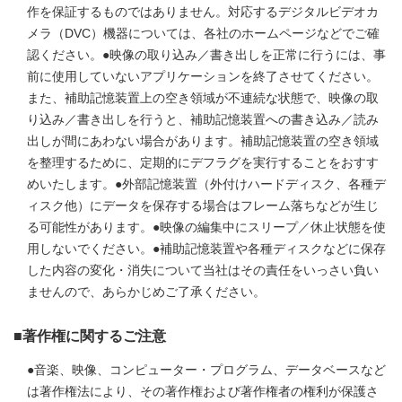
作を保証するものではありません。対応するデジタルビデオカ
メラ（DVC）機器については、各社のホームページなどでご確
認ください。●映像の取り込み／書き出しを正常に行うには、事
前に使用していないアプリケーションを終了させてください。
また、補助記憶装置上の空き領域が不連続な状態で、映像の取
り込み／書き出しを行うと、補助記憶装置への書き込み／読み
出しが間にあわない場合があります。補助記憶装置の空き領域
を整理するために、定期的にデフラグを実行することをおすす
めいたします。●外部記憶装置（外付けハードディスク、各種デ
ィスク他）にデータを保存する場合はフレーム落ちなどが生じ
る可能性があります。●映像の編集中にスリープ／休止状態を使
用しないでください。●補助記憶装置や各種ディスクなどに保存
した内容の変化・消失について当社はその責任をいっさい負い
ませんので、あらかじめご了承ください。
■著作権に関するご注意
●音楽、映像、コンピューター・プログラム、データベースなど
は著作権法により、その著作権および著作権者の権利が保護さ