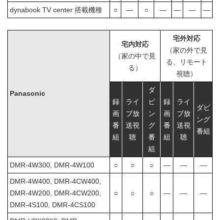
dynabook TV center 搭載機種
○
―
○
―
―
―
―
宅外対応
宅内対応
（家の外で見
（家の中で見
る、リモート
る）
視聴）
ダ
Panasonic
録
ライ
ビ
録
ライ
ダビ
画
ブ放
ン
画
ブ放
ング
番
送視
グ
番
送視
番組
組
聴
番
組
聴
組
DMR-4W300, DMR-4W100
○
○
○
―
―
―
DMR-4W400, DMR-4CW400,
DMR-4W200, DMR-4CW200,
○
○
○
―
―
―
DMR-4S100, DMR-4CS100