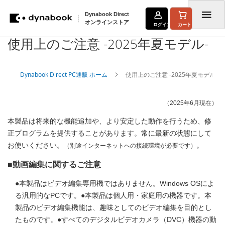
Dynabook Direct
オンラインストア
ログイン
カート
使用上のご注意 -2025年夏モデル-
コ
ン
Dynabook Direct PC通販 ホーム
使用上のご注意 -2025年夏モデル-
テ
ン
（2025年6月現在）
ツ
本製品は将来的な機能追加や、より安定した動作を行うため、修
に
正プログラムを提供することがあります。常に最新の状態にして
ス
お使いください。
。
（別途インターネットへの接続環境が必要です）
キ
■動画編集に関するご注意
ッ
●本製品はビデオ編集専用機ではありません。Windows OSによ
プ
る汎用的なPCです。●本製品は個人用・家庭用の機器です。本
製品のビデオ編集機能は、趣味としてのビデオ編集を目的とし
たものです。●すべてのデジタルビデオカメラ（DVC）機器の動