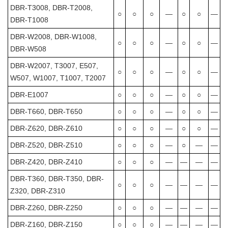
DBR-T3008, DBR-T2008,
○
○
○
―
○
○
―
DBR-T1008
DBR-W2008, DBR-W1008,
○
○
○
―
○
○
―
DBR-W508
DBR-W2007, T3007, E507,
○
○
○
―
○
○
―
W507, W1007, T1007, T2007
DBR-E1007
○
○
○
―
○
○
―
DBR-T660, DBR-T650
○
○
○
―
○
○
―
DBR-Z620, DBR-Z610
○
○
○
―
○
○
―
DBR-Z520, DBR-Z510
○
○
○
―
○
―
―
DBR-Z420, DBR-Z410
○
○
○
―
―
―
―
DBR-T360, DBR-T350, DBR-
○
○
○
―
―
―
―
Z320, DBR-Z310
DBR-Z260, DBR-Z250
○
○
○
―
―
―
―
DBR-Z160, DBR-Z150
○
○
○
―
―
―
―