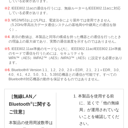
している必要があります。
※2.
IEEE802.11acの通信を行うには、無線ルーターもIEEE802.11acに対応
している必要があります。
※3.
W52/W53およびLPIは、電波法令により屋外では使用できません
（5.2GHz帯高出力データ通信システムの基地局や中継局との通信を除
く）。
※4.
表示の数値は、本製品と同等の構成を持った機器との通信を行ったとき
の理論上の最大値であり、実際の通信速度を示すものではありません。
※5.
IEEE802.11ax準拠のモードならびに、IEEE802.11ac/IEEE802.11n準拠
のモードで通信を行うためには、セキュリティを
WPA™（AES）/WPA2™（AES）/WPA3™（AES）に設定する必要があり
ます。
※6.
Bluetooth® Version 1.1、1.2、2.0、2.0＋EDR、2.1、2.1＋EDR、3.0、
4.0、4.1、4.2、5.0、5.1、5.3対応機器との通信が可能です。すべての
Bluetooth®対応機器の動作を保証するものではありません。
1. 本製品を使用する前
［無線LAN／
に、近くで「他の無線
®
Bluetooth
に関する
局」が運用されていな
ご注意］
いことを確認してくだ
本製品の使用周波数帯は
さい。