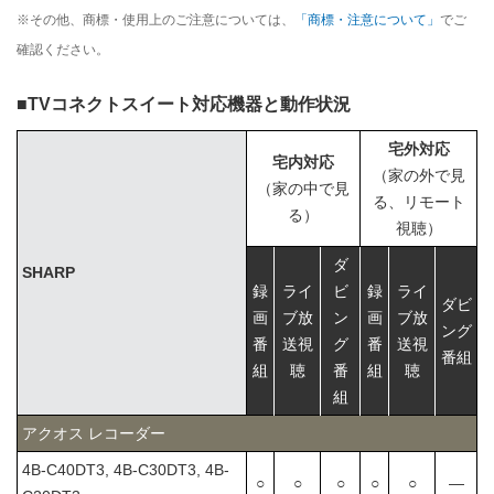
※その他、商標・使用上のご注意については、
「商標・注意について」
でご
確認ください。
■TVコネクトスイート対応機器と動作状況
宅外対応
宅内対応
（家の外で見
（家の中で見
る、リモート
る）
視聴）
ダ
SHARP
録
ライ
ビ
録
ライ
ダビ
画
ブ放
ン
画
ブ放
ング
番
送視
グ
番
送視
番組
組
聴
番
組
聴
組
アクオス レコーダー
4B-C40DT3, 4B-C30DT3, 4B-
○
○
○
○
○
―