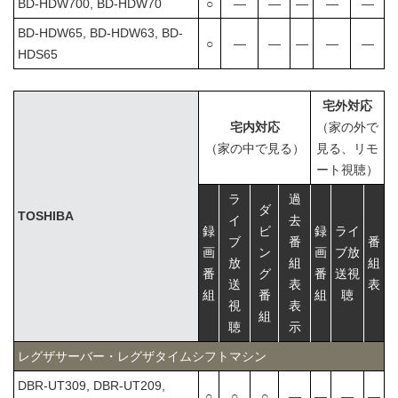
BD-HDW700, BD-HDW70
○
―
―
―
―
―
BD-HDW65, BD-HDW63, BD-
○
―
―
―
―
―
HDS65
宅外対応
宅内対応
（家の外で
（家の中で見る）
見る、リモ
ート視聴）
ラ
過
ダ
TOSHIBA
イ
去
録
ビ
録
ライ
ブ
番
番
画
ン
画
ブ放
放
組
組
番
グ
番
送視
送
表
表
組
番
組
聴
視
表
組
聴
示
レグザサーバー・レグザタイムシフトマシン
DBR-UT309, DBR-UT209,
○
○
○
―
―
―
―