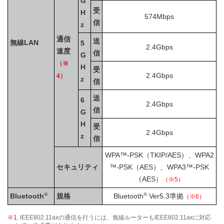
G
受
H
574Mbps
信
z
通信
送
無線LAN
5
2.4Gbps
速度
信
G
（※
H
受
2.4Gbps
4）
z
信
送
6
2.4Gbps
信
G
H
受
2.4Gbps
z
信
WPA™-PSK（TKIP/AES）、WPA2
セキュリティ
™-PSK（AES）、WPA3™-PSK
（AES）
（※5）
®
®
Bluetooth
規格
Bluetooth
Ver5.3準拠
（※6）
※1.
IEEE802.11axの通信を行うには、無線ルーターもIEEE802.11axに対応