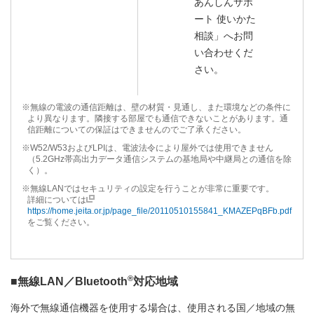
あんしんサポ
ート 使いかた
相談」へお問
い合わせくだ
さい。
※無線の電波の通信距離は、壁の材質・見通し、また環境などの条件に
より異なります。隣接する部屋でも通信できないことがあります。通
信距離についての保証はできませんのでご了承ください。
※W52/W53およびLPIは、電波法令により屋外では使用できません
（5.2GHz帯高出力データ通信システムの基地局や中継局との通信を除
く）。
※無線LANではセキュリティの設定を行うことが非常に重要です。
詳細については
https://home.jeita.or.jp/page_file/20110510155841_KMAZEPqBFb.pdf
をご覧ください。
®
■無線LAN／Bluetooth
対応地域
海外で無線通信機器を使用する場合は、使用される国／地域の無