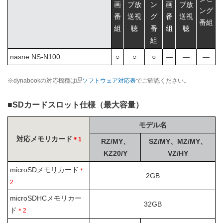
画
ブ放
ン
画
ブ放
ング
番
送視
グ
番
送視
番組
組
聴
番
組
聴
組
nasne NS-N100
○
○
○
―
―
―
※dynabookの対応機種は
ソフトウェア対応表
でご確認ください。
■
SDカードスロット仕様（最大容量）
モデル名
対応メモリカード
＊1
RZ/MY、
SZ/MY、MZ/MY、
KZ20/Y
VZ/HY
microSDメモリカード
＊
2GB
2
microSDHCメモリカー
32GB
ド
＊2