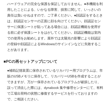
ハードウェアの完全な保護を保証しておりません。●本機能を利
用したことによる、いかなる障害、損害に関して、いっさいの
責任は負いかねますので、ご了承ください。●顔認証をするとき
は、顔認証センサーの正面に顔を向けてください。顔認証セン
サーに保護シートが貼ってある場合には、顔認証機能を使用す
る前に必ず保護シートをはがしてください。顔認証機能は室内
での使用をお勧めします。屋外では太陽光の影響により顔認証
の登録や顔認証によるWindowsのサインインなどに失敗するこ
とがあります。
■PCの再セットアップについて
●補助記憶装置に保存されているリカバリー用プログラムは、市
販のUSBメモリに保存して、リカバリーUSBを作成することが
できますが、万が一保存されているプログラムが破損したり、
誤って消去した際には、dynabook 集中修理センターにて、有料
で工場出荷時の状態に修復するサービスを行っておりますの
で、ご相談ください。