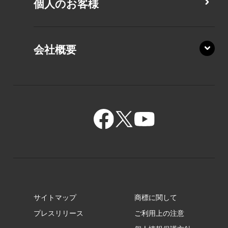
個人のお客様
PZ/MA
XZ/HA
PZ/LY
会社概要
XZ/HY
PZ/MY
GR/ZA
BA/ZA
GR/ZZ
BA/ZY
GR/ZY
サイトマップ
商標に関して
GZ/HA
プレスリリース
ご利用上の注意