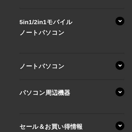
5in1/2in1モバイル
ノート
パソコン
XP/ZAE
ノートパソコン
XP/ZA
XP/ZY
パソコン周辺機器
VZ/MA
VZ/HA
XD/ZA
VZ/HY
セール＆お買い得情報
AZ/DA
VZ/MY