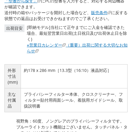
「型番から探す」
にPCの型番を入力すると、対応する周辺機器
す
が確認できます。
る
送付時の箱やパッケージを開封した場合など、
販売条件
に反する
状態での返品はお受けできかねますのでご了承ください。
[即納モデル]当社にて正午までにご入金を確認できた
出荷目安
場合、最短翌営業日出荷(土日祝日及び出荷休止日を除
く)
※営業日カレンダー
（重要）出荷に関する大切なお知
らせ
外形
約178 x 286 mm［13.3型（16:10）液晶対応］
寸法
(mm)
主な
プライバシーフィルター本体、クロスクリーナー、フ
付属
ィルター貼付用両面シール、着脱用ガイドシール、取
品
扱説明書
視野角：60度、ノングレアのプライバシーフィルタです。
ブルーライトカット機能はございません。タッチパネル・タ