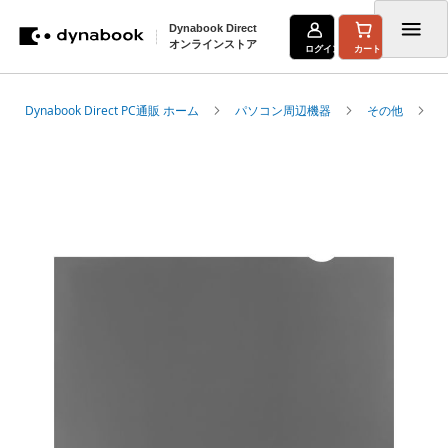
Dynabook Direct
オンラインストア
ログイン
カート
コ
Dynabook Direct PC通販 ホーム
パソコン周辺機器
その他
ン
テ
イ
メ
ン
ー
ツ
ジ
ギ
に
ャ
ス
ラ
リ
キ
ー
の
ッ
最
プ
後
に
移
動