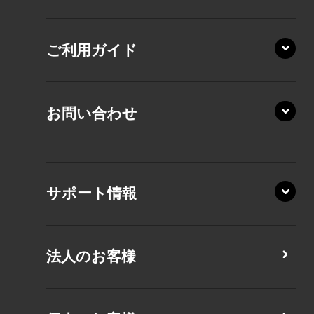
AZ/SA
RZ/HA
AZ/MA
ご利用ガイド
RZ/MA
KZ20/A
AZ/LA
RZ/MY
KZ20/Y
AZ/MY
お問い合わせ
AZ/LY
XA/ZA
XA/ZY
サポート情報
CZ/MA
CZ/MY
法人のお客様
MZ/MA
MZ/MY
PZ/LA