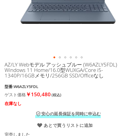
に
移
動
す
る
AZ/LY Webモデル アッシュブルー (W6AZLY5FDL)
イ
Windows 11 Home/16.0型WUXGA/Core i5-
メ
1340P/16GBメモリ/256GB SSD/Officeなし
ー
ジ
型番:W6AZLY5FDL
ギ
￥150,480
ゲスト価格
ャ
ラ
在庫なし
リ
ー
安心の延長保証を同時に申込む
の
最
あとで買うリストに追加
初
完売しました