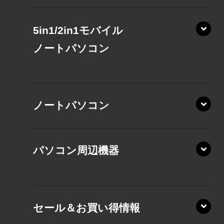
5in1/2in1モバイル
ノート
パソコン
XP/ZAE
ノートパソコン
XP/ZA
XP/ZY
パソコン周辺機器
VZ/MA
VZ/HA
XD/ZA
VZ/HY
セール＆お買い得情報
AZ/DA
VZ/MY