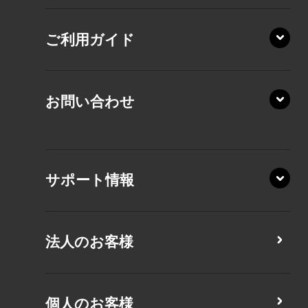
AZ/SA
RZ/HA
AZ/MA
ご利用ガイド
RZ/MA
KZ20/A
AZ/LA
RZ/MY
KZ20/Y
AZ/MY
お問い合わせ
AZ/LY
XA/ZA
XA/ZY
サポート情報
CZ/MA
CZ/MY
法人のお客様
MZ/MA
MZ/MY
PZ/LA
個人のお客様