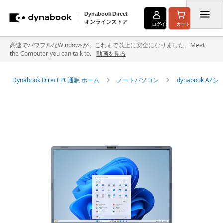
Dynabook Direct
オンラインストア
ログイン
カート
コ
高速でパワフルなWindowsが、これまで以上に安全になりました。Meet
the Computer you can talk to.
動画を見る
ン
テ
Dynabook Direct PC通販 ホーム
ノートパソコン
dynabook A
ン
イ
ツ
メ
に
ー
ジ
ス
ギ
キ
ャ
ラ
ッ
リ
ー
プ
の
最
後