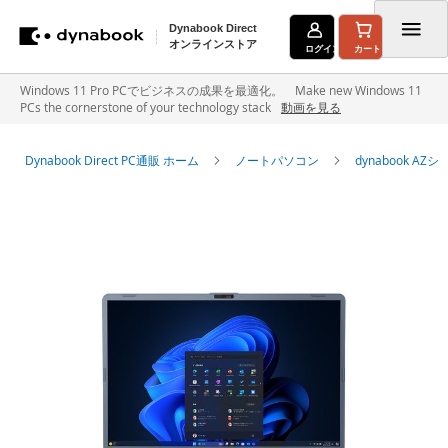
Dynabook Direct
オンラインストア
ログイン
カート
コ
Windows 11 Pro PCでビジネスの成果を最適化。 Make new Windows 11
PCs the cornerstone of your technology stack
動画を見る
ン
テ
Dynabook Direct PC通販 ホーム
ノートパソコン
dynabook A
ン
イ
ツ
メ
に
ー
ジ
ス
ギ
キ
ャ
ラ
ッ
リ
ー
プ
の
最
後