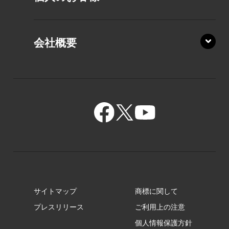
PZ/MA
XZ/HA
PZ/LY
会社概要
XZ/HY
PZ/MY
GR/ZA
BA/ZA
GR/ZZ
BA/ZY
GR/ZY
サイトマップ
商標に関して
GZ/HA
プレスリリース
ご利用上の注意
個人情報保護方針
GZ/HY