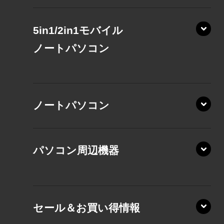
5in1/2in1モバイル
ノート
パソコン
XP/ZAE
ノートパソコン
XP/ZA
XP/ZY
パソコン周辺機器
VZ/MA
VZ/HA
XD/ZA
VZ/HY
セール＆お買い得情報
AZ/DA
VZ/MY