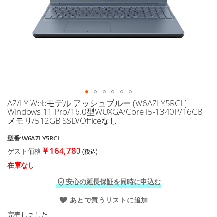
に
移
動
す
る
AZ/LY Webモデル アッシュブルー (W6AZLY5RCL)
イ
Windows 11 Pro/16.0型WUXGA/Core i5-1340P/16GB
メ
メモリ/512GB SSD/Officeなし
ー
ジ
型番:W6AZLY5RCL
ギ
￥164,780
ゲスト価格
ャ
ラ
在庫なし
リ
ー
安心の延長保証を同時に申込む
の
最
あとで買うリストに追加
初
完売しました