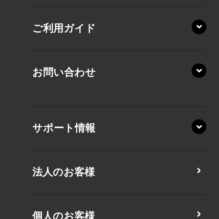
AZ/SA
RZ/HA
AZ/MA
ご利用ガイド
RZ/MA
KZ20/A
AZ/LA
RZ/MY
KZ20/Y
AZ/MY
お問い合わせ
AZ/LY
XA/ZA
XA/ZY
サポート情報
CZ/MA
CZ/MY
法人のお客様
MZ/MA
MZ/MY
PZ/LA
個人のお客様