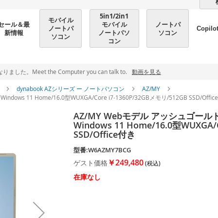
5in1/2in1
モバイル
モバイル
ノートパ
セール＆最
ノートパ
Copilo
ノートパソ
ソコン
新情報
ソコン
コン
et the Computer you can talk to.
動画を見る
ン
dynabook AZシリーズ ー ノートパソコン
AZ/MY
ows 11 Home/16.0型WUXGA/Core i7-1360P/32GBメモリ/512GB SSD/Offi
AZ/MY Webモデル アッシュゴールド 
Windows 11 Home/16.0型WUXGA/
SSD/Office付き
型番:W6AZMY7BCG
￥249,480
ゲスト価格
在庫なし