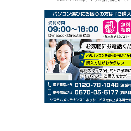
リ
ー
の
最
初
に
移
動
す
る