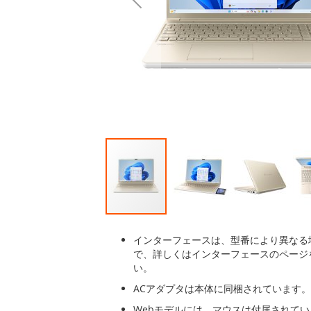
後
に
移
動
す
る
イ
メ
インターフェースは、型番により異なる
ー
で、詳しくはインターフェースのページ
ジ
い。
ギ
ACアダプタは本体に同梱されています。
ャ
ラ
Webモデルには、マウスは付属されて