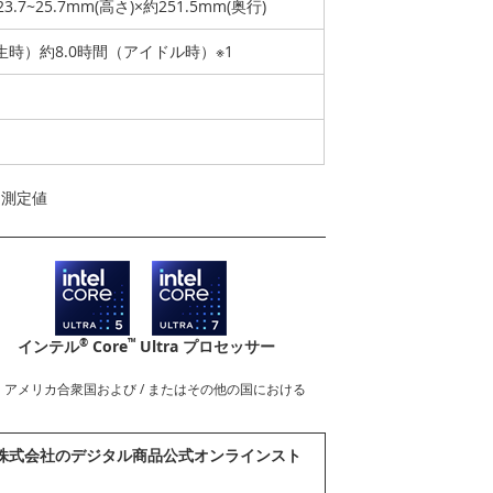
23.7~25.7mm(高さ)×約251.5mm(奥行)
生時）約8.0時間（アイドル時）※1
よる測定値
®
™
インテル
Core
Ultra プロセッサー
nderboltロゴは、アメリカ合衆国および / またはその他の国における
abook株式会社のデジタル商品公式オンラインスト