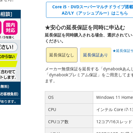
Core i5・DVDスーパーマルチドライブ搭
AZ/LY（アッシュブルー）はこちら
★安心の延長保証を同時に申込む
延長保証を同時購入される場合、選択されてい
ください。
★延長保証
延長保証なし
延長保証あり
メーカー無償保証を延長する「dynabook
「dynabookプレミアム保証」をご用意して
ます。
OS
Windows 11 Ho
CPU
インテル Core i7
CPUコア数
12コア/16スレッド