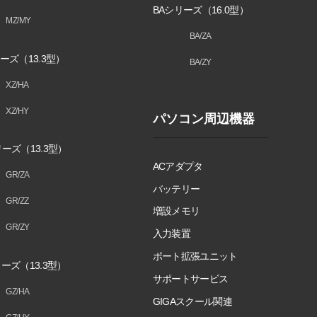
BAシリーズ（16.0型）
MZ/MY
BA/ZA
ーズ（13.3型）
BA/ZY
XZ/HA
XZ/HY
パソコン周辺機器
ーズ（13.3型）
ACアダプタ
GR/ZA
バッテリー
GR/ZZ
増設メモリ
GR/ZY
入力装置
ポート拡張ユニット
ーズ（13.3型）
サポートサービス
GZ/HA
GIGAスクール関連