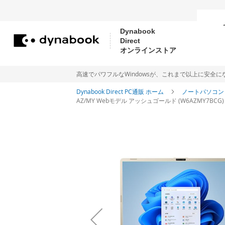
Dynabook
Direct
コ
オンラインストア
ン
テ
高速でパワフルなWindowsが、これまで以上に安全になりました。Me
ン
Dynabook Direct PC通販 ホーム
ノートパソコ
AZ/MY Webモデル アッシュゴールド (W6AZMY7BCG) Wind
ツ
に
イ
ス
メ
ー
キ
ジ
ッ
ギ
プ
ャ
ラ
リ
ー
の
最