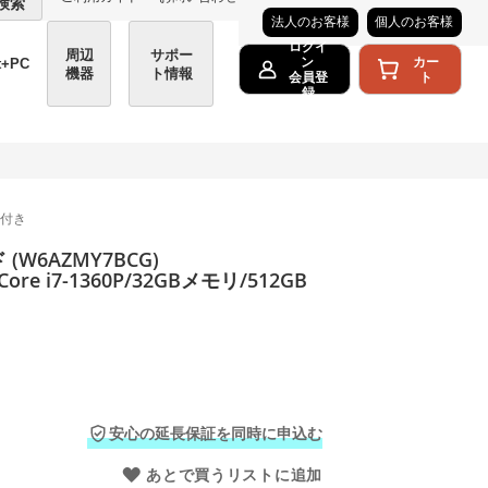
検索
法人のお客様
個人のお客様
ログイ
周辺
サポー
カー
ン
t+PC
機器
ト情報
ト
会員登
録
ce付き
(W6AZMY7BCG)
Core i7-1360P/32GBメモリ/512GB
安心の延長保証を同時に申込む
あとで買うリストに追加