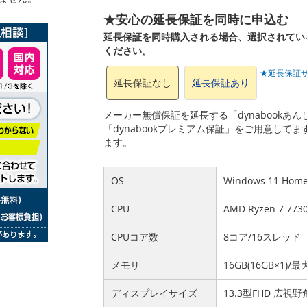
★安心の延長保証を同時に申込む
延長保証を同時購入される場合、選択されてい
ください。
★延長保証
延長保証なし
延長保証あり
メーカー無償保証を延長する「dynabook
「dynabookプレミアム保証」をご用意して
ます。
OS
Windows 11 Ho
CPU
AMD Ryzen 7 7
CPUコア数
8コア/16スレッド
メモリ
16GB(16GB×1)/最
ディスプレイサイズ
13.3型FHD 広視野