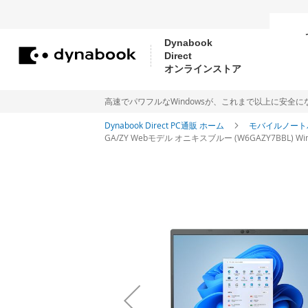
Dynabook
Direct
コ
オンラインストア
ン
テ
高速でパワフルなWindowsが、これまで以上に安全になりました。Me
ン
Dynabook Direct PC通販 ホーム
モバイルノート
GA/ZY Webモデル オニキスブルー (W6GAZY7BBL) Wind
ツ
に
イ
ス
メ
ー
キ
ジ
ッ
ギ
プ
ャ
ラ
リ
ー
の
最