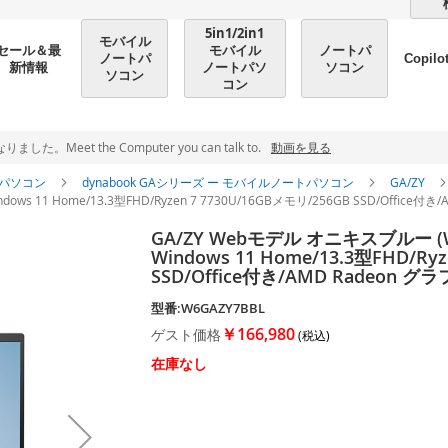
5in1/2in1
モバイル
モバイル
ノートパ
セール＆最
ノートパ
Copilo
ノートパソ
ソコン
新情報
ソコン
コン
et the Computer you can talk to.
動画を見る
パソコン
dynabook GAシリーズ ー モバイルノートパソコン
GA/ZY
ows 11 Home/13.3型FHD/Ryzen 7 7730U/16GBメモリ/256GB SSD/Office
GA/ZY Webモデル オニキスブルー (W
Windows 11 Home/13.3型FHD/Ry
SSD/Office付き/AMD Radeon 
型番:W6GAZY7BBL
￥166,980
ゲスト価格
在庫なし