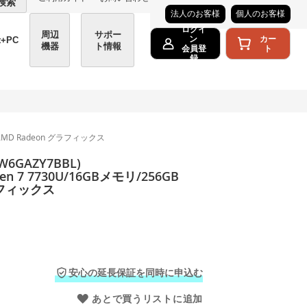
検索
法人のお客様
個人のお客様
ログイ
周辺
サポー
カー
ン
t+PC
機器
ト情報
ト
会員登
録
付き/AMD Radeon グラフィックス
6GAZY7BBL)
zen 7 7730U/16GBメモリ/256GB
グラフィックス
安心の延長保証を同時に申込む
あとで買うリストに追加