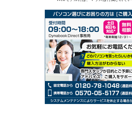
リ
ー
の
最
初
に
移
動
す
る