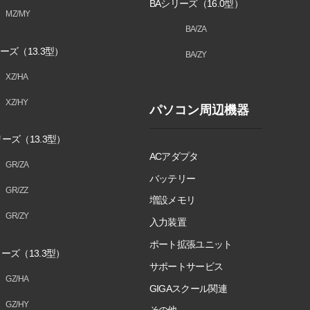
BAシリーズ（16.0型）
MZ/MY
BA/ZA
ーズ（13.3型）
BA/ZY
XZ/HA
XZ/HY
パソコン周辺機器
ーズ（13.3型）
ACアダプタ
GR/ZA
バッテリー
GR/ZZ
増設メモリ
GR/ZY
入力装置
ポート拡張ユニット
ーズ（13.3型）
サポートサービス
GZ/HA
GIGAスクール関連
GZ/HY