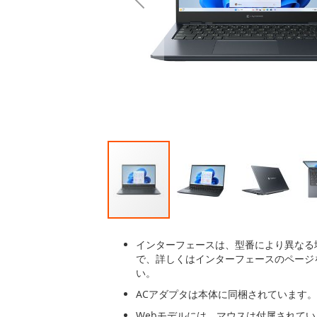
後
に
移
動
す
る
イ
メ
インターフェースは、型番により異なる
ー
で、詳しくはインターフェースのページ
ジ
い。
ギ
ACアダプタは本体に同梱されています。
ャ
ラ
Webモデルには、マウスは付属されて