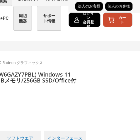
検索
法人のお客様
個人のお客様
ログイ
周辺
サポー
カー
ン
t+PC
機器
ト情報
ト
会員登
録
/AMD Radeon グラフィックス
GAZY7PBL) Windows 11
6GBメモリ/256GB SSD/Office付
ソフトウエア
インターフェース