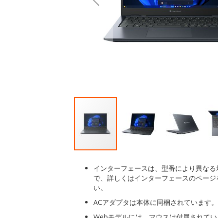
後
に
移
動
す
る
イ
メ
インターフェースは、型番により異なる
ー
で、詳しくはインターフェースのページ
ジ
い。
ギ
ACアダプタは本体に同梱されています。
ャ
ラ
Webモデルには、マウスは付属されて