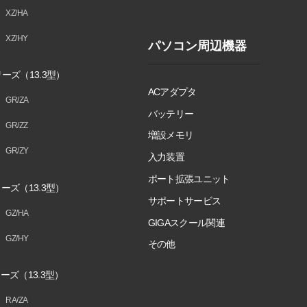
XZ/HA
XZ/HY
パソコン周辺機器
ーズ（13.3型）
ACアダプタ
GR/ZA
バッテリー
GR/ZZ
増設メモリ
GR/ZY
入力装置
ポート拡張ユニット
ーズ（13.3型）
サポートサービス
GZ/HA
GIGAスクール関連
GZ/HY
その他
ーズ（13.3型）
RA/ZA