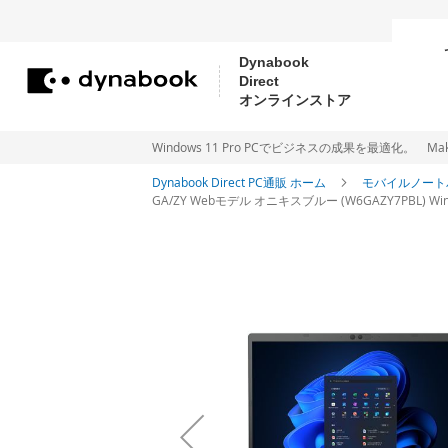
Dynabook
Direct
コ
オンラインストア
ン
テ
Windows 11 Pro PCでビジネスの成果を最適化。 Make new Wi
ン
Dynabook Direct PC通販 ホーム
モバイルノート
GA/ZY Webモデル オニキスブルー (W6GAZY7PBL) Windo
ツ
に
イ
ス
メ
ー
キ
ジ
ッ
ギ
プ
ャ
ラ
リ
ー
の
最