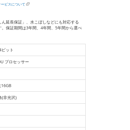
サービスについて
あんしん延長保証」、水こぼしなどにも対応する
ます。保証期間は3年間、4年間、5年間から選べ
 64ビット
730U プロセッサー
大16GB
角(非光沢)