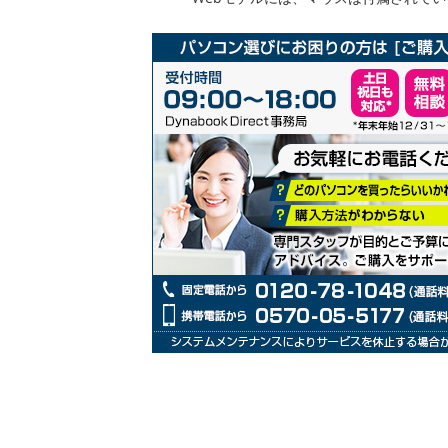
リ
ー
の
最
初
に
移
動
す
る