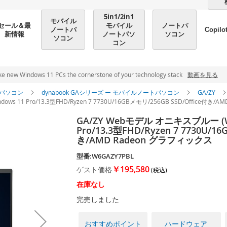
5in1/2in1
モバイル
モバイル
ノートパ
セール＆最
ノートパ
Copilo
ノートパソ
ソコン
新情報
ソコン
コン
ndows 11 PCs the cornerstone of your technology stack
動画を見る
パソコン
dynabook GAシリーズ ー モバイルノートパソコン
GA/ZY
ws 11 Pro/13.3型FHD/Ryzen 7 7730U/16GBメモリ/256GB SSD/Office付き
GA/ZY Webモデル オニキスブルー (W6
Pro/13.3型FHD/Ryzen 7 7730U/1
き/AMD Radeon グラフィックス
型番:W6GAZY7PBL
￥195,580
ゲスト価格
在庫なし
完売しました
おすすめポイント
ハードウェア