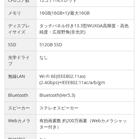
CPUコア数
12コア/14スレッド
メモリ
16GB(16GB×1)/最大16GB
ディスプレ
タッチパネル付き13.3型WUXGA高輝度・高色
イサイズ
純度・広視野角(非光沢)
SSD
512GB SSD
光学ドライ
なし
ブ
無線LAN
Wi-Fi 6E(IEEE802.11ax)
(2.4Gbps)+IEEE802.11ac/a/b/g/n
Bluetooth
Bluetooth(Ver5.3)
スピーカー
ステレオスピーカー
Webカメラ
有効画素数 約200万画素（Webカメラシャッ
ター付き）