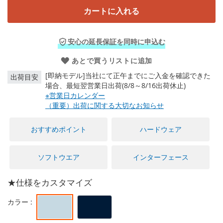
に
カートに入れる
移
動
す
安心の延長保証を同時に申込む
る
あとで買うリストに追加
[即納モデル]当社にて正午までにご入金を確認できた
出荷目安
場合、最短翌営業日出荷(8/8～8/16出荷休止)
※営業日カレンダー
（重要）出荷に関する大切なお知らせ
おすすめポイント
ハードウェア
ソフトウエア
インターフェース
★仕様をカスタマイズ