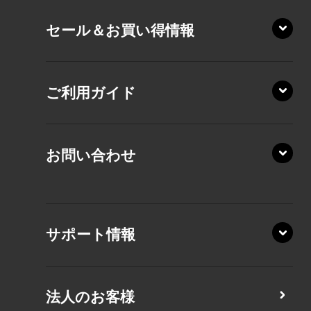
VZ/HY
セール＆お買い得情報
AZ/DA
VZ/MY
AZ/SA
RZ/HA
AZ/MA
ご利用ガイド
RZ/MA
KZ20/A
AZ/LA
RZ/MY
KZ20/Y
AZ/MY
お問い合わせ
AZ/LY
XA/ZA
XA/ZY
サポート情報
CZ/MA
CZ/MY
法人のお客様
MZ/MA