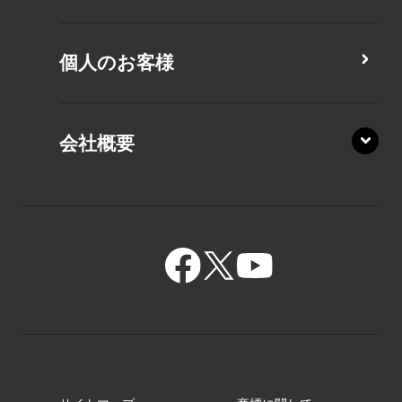
MZ/MY
PZ/LA
個人のお客様
PZ/MA
XZ/HA
PZ/LY
会社概要
XZ/HY
PZ/MY
GR/ZA
BA/ZA
GR/ZZ
BA/ZY
GR/ZY