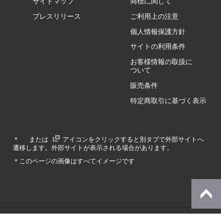
サイトマップ
商標に関して
GZ/HA
プレスリリース
ご利用上の注意
個人情報保護方針
GZ/HY
サイトの利用条件
お客様情報の取扱に
ついて
販売条件
RA/ZA
特定商取引に基づく表示
RA/ZY
＊
または
アイコンをクリックすると別タブで外部サイトへ
遷移します。外部サイトが表示される場合があります。
GA/ZA
＊このページの画像はすべてイメージです
GA/ZY