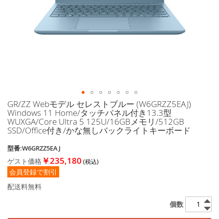
に
移
動
す
る
GR/ZZ Webモデル セレストブルー (W6GRZZ5EAJ)
イ
Windows 11 Home/タッチパネル付き13.3型
メ
WUXGA/Core Ultra 5 125U/16GBメモリ/512GB
ー
SSD/Office付き/かな無しバックライトキーボード
ジ
ギ
型番:W6GRZZ5EAJ
ャ
￥235,180
ゲスト価格
ラ
会員登録で割引
リ
ー
配送料無料
の
最
個数
初