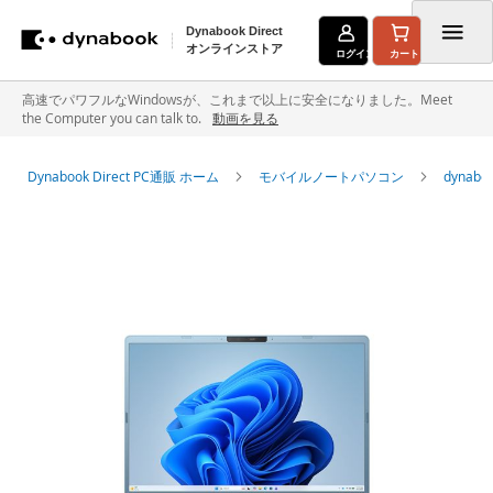
Dynabook Direct
オンラインストア
ログイン
カート
コ
高速でパワフルなWindowsが、これまで以上に安全になりました。Meet
the Computer you can talk to.
動画を見る
ン
テ
Dynabook Direct PC通販 ホーム
モバイルノートパソコン
dyna
ン
イ
ツ
メ
に
ー
ジ
ス
ギ
キ
ャ
ラ
ッ
リ
ー
プ
の
最
後