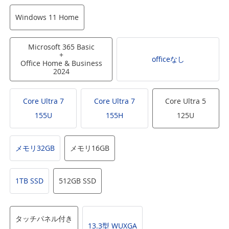
Windows 11 Home
Microsoft 365 Basic
+
officeなし
Office Home & Business
2024
Core Ultra 7
Core Ultra 7
Core Ultra 5
155U
155H
125U
メモリ32GB
メモリ16GB
1TB SSD
512GB SSD
タッチパネル付き
13.3型 WUXGA