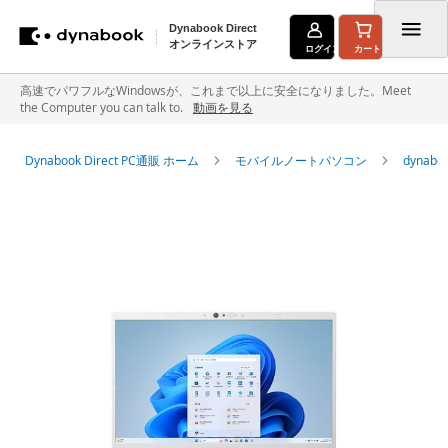
Dynabook Direct
オンラインストア
ログイン
カート
コ
高速でパワフルなWindowsが、これまで以上に安全になりました。Meet
the Computer you can talk to.
動画を見る
ン
テ
Dynabook Direct PC通販 ホーム
モバイルノートパソコン
dyna
ン
イ
ツ
メ
に
ー
ジ
ス
ギ
キ
ャ
ラ
ッ
リ
ー
プ
の
最
後