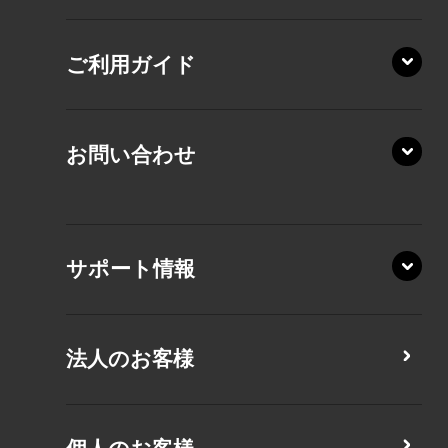
AZ/SA
RZ/HA
AZ/MA
ご利用ガイド
RZ/MA
KZ20/A
AZ/LA
RZ/MY
KZ20/Y
AZ/MY
お問い合わせ
AZ/LY
XA/ZA
XA/ZY
サポート情報
CZ/MA
CZ/MY
法人のお客様
MZ/MA
MZ/MY
PZ/LA