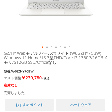
に
移
動
す
る
GZ/HY Webモデル パールホワイト (W6GZHY7CBW)
イ
Windows 11 Home/13.3型FHD/Core i7-1360P/16GBメ
メ
モリ/512GB SSD/Officeなし
ー
ジ
型番:W6GZHY7CBW
ギ
￥230,780
ゲスト価格
ャ
ラ
在庫なし
リ
完売しました
ー
の
最
おすすめポイント
ハードウェア
初