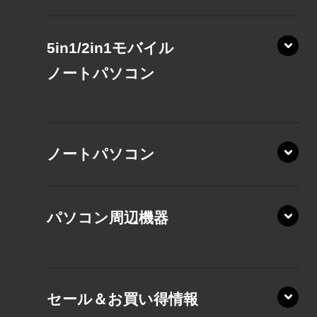
5in1/2in1モバイル
ノート
パソコン
XP/ZAE
ノートパソコン
XP/ZA
XP/ZY
パソコン周辺機器
VZ/MA
VZ/HA
XD/ZA
VZ/HY
セール＆お買い得情報
AZ/DA
VZ/MY