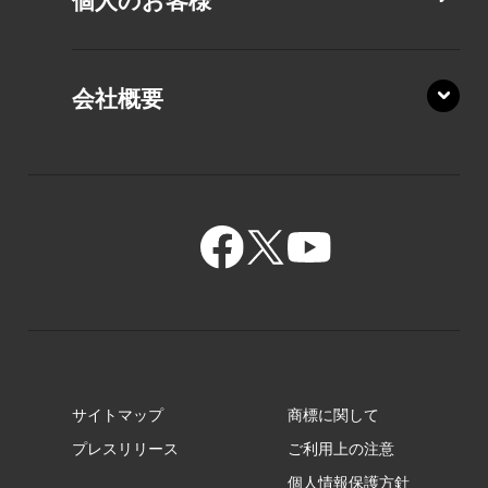
個人のお客様
PZ/MA
XZ/HA
PZ/LY
会社概要
XZ/HY
PZ/MY
GR/ZA
BA/ZA
GR/ZZ
BA/ZY
GR/ZY
サイトマップ
商標に関して
GZ/HA
プレスリリース
ご利用上の注意
個人情報保護方針
GZ/HY