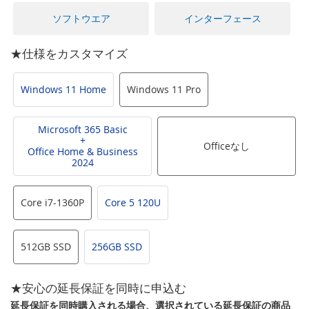
に
移
ソフトウエア
インターフェース
動
す
★仕様をカスタマイズ
る
Windows 11 Home
Windows 11 Pro
Microsoft 365 Basic
+
Officeなし
Office Home & Business
2024
Core i7-1360P
Core 5 120U
512GB SSD
256GB SSD
★安心の延長保証を同時に申込む
延長保証を同時購入される場合、選択されている延長保証の商品