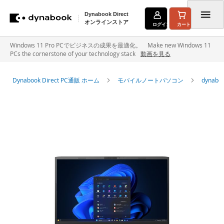
Dynabook Direct
オンラインストア
ログイン
カート
コ
Windows 11 Pro PCでビジネスの成果を最適化。 Make new Windows 11
PCs the cornerstone of your technology stack
動画を見る
ン
テ
Dynabook Direct PC通販 ホーム
モバイルノートパソコン
dyna
ン
イ
ツ
メ
に
ー
ジ
ス
ギ
キ
ャ
ラ
ッ
リ
ー
プ
の
最
後