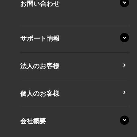
お問い合わせ
AZ/LY
XA/ZA
XA/ZY
サポート情報
CZ/MA
CZ/MY
法人のお客様
MZ/MA
MZ/MY
PZ/LA
個人のお客様
PZ/MA
XZ/HA
PZ/LY
会社概要
XZ/HY
PZ/MY