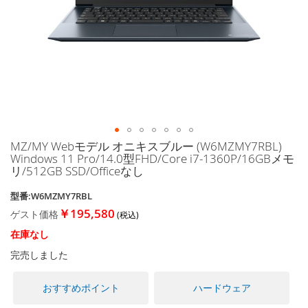
に
移
動
す
る
MZ/MY Webモデル オニキスブルー (W6MZMY7RBL)
イ
Windows 11 Pro/14.0型FHD/Core i7-1360P/16GBメモ
メ
リ/512GB SSD/Officeなし
ー
ジ
型番:W6MZMY7RBL
ギ
￥195,580
ゲスト価格
ャ
ラ
在庫なし
リ
完売しました
ー
の
最
おすすめポイント
ハードウェア
初