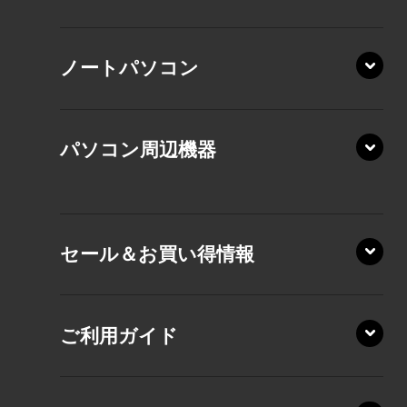
XP/ZAE
ノートパソコン
XP/ZA
XP/ZY
パソコン周辺機器
VZ/MA
VZ/HA
XD/ZA
VZ/HY
セール＆お買い得情報
AZ/DA
VZ/MY
AZ/SA
RZ/HA
AZ/MA
ご利用ガイド
RZ/MA
KZ20/A
AZ/LA
RZ/MY
KZ20/Y
AZ/MY