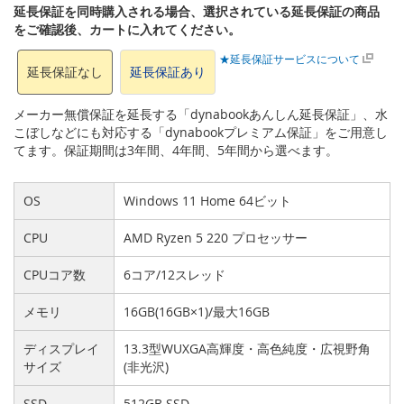
延長保証を同時購入される場合、選択されている延長保証の商品
をご確認後、カートに入れてください。
★延長保証サービスについて
延長保証なし
延長保証あり
メーカー無償保証を延長する「dynabookあんしん延長保証」、水
こぼしなどにも対応する「dynabookプレミアム保証」をご用意し
てます。保証期間は3年間、4年間、5年間から選べます。
OS
Windows 11 Home 64ビット
CPU
AMD Ryzen 5 220 プロセッサー
CPUコア数
6コア/12スレッド
メモリ
16GB(16GB×1)/最大16GB
ディスプレイ
13.3型WUXGA高輝度・高色純度・広視野角
サイズ
(非光沢)
SSD
512GB SSD