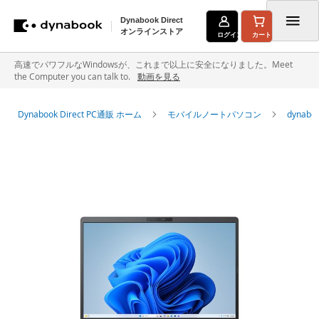
Dynabook Direct
オンラインストア
ログイン
カート
コ
高速でパワフルなWindowsが、これまで以上に安全になりました。Meet
the Computer you can talk to.
動画を見る
ン
テ
Dynabook Direct PC通販 ホーム
モバイルノートパソコン
dyna
ン
イ
ツ
メ
に
ー
ジ
ス
ギ
キ
ャ
ラ
ッ
リ
ー
プ
の
最
後