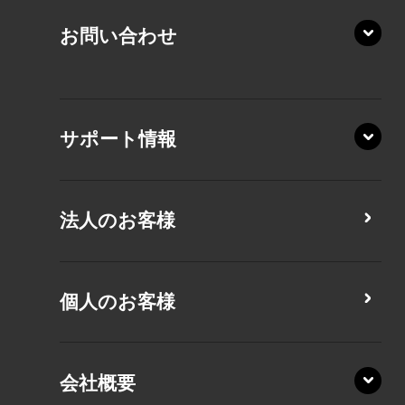
KZ20/Y
AZ/MY
お問い合わせ
AZ/LY
XA/ZA
XA/ZY
サポート情報
CZ/MA
CZ/MY
法人のお客様
MZ/MA
MZ/MY
PZ/LA
個人のお客様
PZ/MA
XZ/HA
PZ/LY
会社概要
XZ/HY