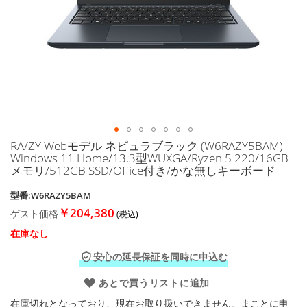
に
移
動
す
る
RA/ZY Webモデル ネビュラブラック (W6RAZY5BAM)
イ
Windows 11 Home/13.3型WUXGA/Ryzen 5 220/16GB
メ
メモリ/512GB SSD/Office付き/かな無しキーボード
ー
ジ
型番:W6RAZY5BAM
ギ
￥204,380
ゲスト価格
ャ
ラ
在庫なし
リ
ー
安心の延長保証を同時に申込む
の
最
あとで買うリストに追加
初
在庫切れとなっており、現在お取り扱いできません。まことに申