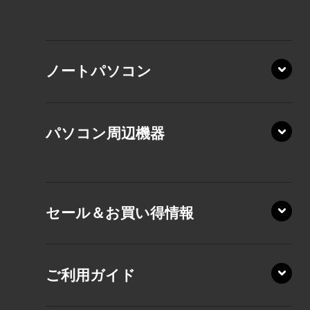
XP/ZAE
ノートパソコン
XP/ZA
XP/ZY
パソコン周辺機器
VZ/MA
VZ/HA
XD/ZA
VZ/HY
セール＆お買い得情報
AZ/DA
VZ/MY
AZ/SA
RZ/HA
AZ/MA
ご利用ガイド
RZ/MA
KZ20/A
AZ/LA
RZ/MY