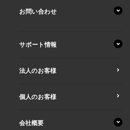
KZ20/Y
AZ/MY
お問い合わせ
AZ/LY
XA/ZA
XA/ZY
サポート情報
CZ/MA
CZ/MY
法人のお客様
MZ/MA
MZ/MY
PZ/LA
個人のお客様
PZ/MA
XZ/HA
PZ/LY
会社概要
XZ/HY