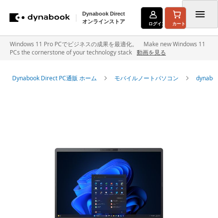
Dynabook Direct
オンラインストア
ログイン
カート
コ
Windows 11 Pro PCでビジネスの成果を最適化。 Make new Windows 11
PCs the cornerstone of your technology stack
動画を見る
ン
テ
Dynabook Direct PC通販 ホーム
モバイルノートパソコン
dyna
ン
イ
ツ
メ
に
ー
ジ
ス
ギ
キ
ャ
ラ
ッ
リ
ー
プ
の
最
後