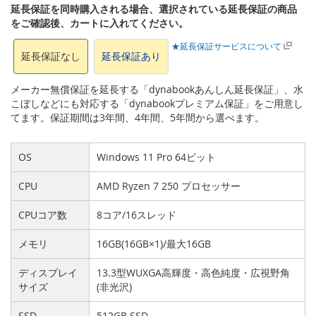
延長保証を同時購入される場合、選択されている延長保証の商品
をご確認後、カートに入れてください。
★延長保証サービスについて
延長保証なし
延長保証あり
メーカー無償保証を延長する「dynabookあんしん延長保証」、水
こぼしなどにも対応する「dynabookプレミアム保証」をご用意し
てます。保証期間は3年間、4年間、5年間から選べます。
OS
Windows 11 Pro 64ビット
CPU
AMD Ryzen 7 250 プロセッサー
CPUコア数
8コア/16スレッド
メモリ
16GB(16GB×1)/最大16GB
ディスプレイ
13.3型WUXGA高輝度・高色純度・広視野角
サイズ
(非光沢)
SSD
512GB SSD