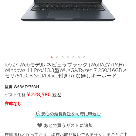
に
移
動
す
る
RA/ZY Webモデル ネビュラブラック (W6RAZY7PAH)
イ
Windows 11 Pro/13.3型WUXGA/Ryzen 7 250/16GBメ
メ
モリ/512GB SSD/Office付き/かな無しキーボード
ー
ジ
型番:W6RAZY7PAH
ギ
￥228,580
ゲスト価格
ャ
ラ
在庫なし
リ
ー
安心の延長保証を同時に申込む
の
最
あとで買うリストに追加
初
在庫切れとなっており、現在お取り扱いできません。まことに申