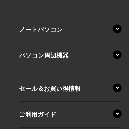
XP/ZAE
ノートパソコン
XP/ZA
XP/ZY
パソコン周辺機器
VZ/MA
VZ/HA
XD/ZA
VZ/HY
セール＆お買い得情報
AZ/DA
VZ/MY
AZ/SA
RZ/HA
AZ/MA
ご利用ガイド
RZ/MA
KZ20/A
AZ/LA
RZ/MY