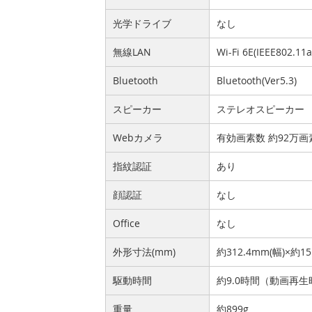
光学ドライブ
なし
無線LAN
Wi-Fi 6E(IEEE802.11
Bluetooth
Bluetooth(Ver5.3)
スピーカー
ステレオスピーカー
Webカメラ
有効画素数 約92万
指紋認証
あり
顔認証
なし
Office
なし
外形寸法(mm)
約312.4mm(幅)×約1
駆動時間
約9.0時間（動画再生
重量
約899g