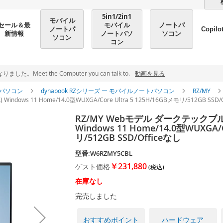
5in1/2in1
モバイル
モバイル
ノートパ
セール＆最
ノートパ
Copilo
ノートパソ
ソコン
新情報
ソコン
コン
et the Computer you can talk to.
動画を見る
パソコン
dynabook RZシリーズ ー モバイルノートパソコン
RZ/MY
dows 11 Home/14.0型WUXGA/Core Ultra 5 125H/16GBメモリ/512GB SSD/
RZ/MY Webモデル ダークテックブルー
Windows 11 Home/14.0型WUXGA/C
リ/512GB SSD/Officeなし
型番:W6RZMY5CBL
￥231,880
ゲスト価格
在庫なし
完売しました
おすすめポイント
ハードウェア