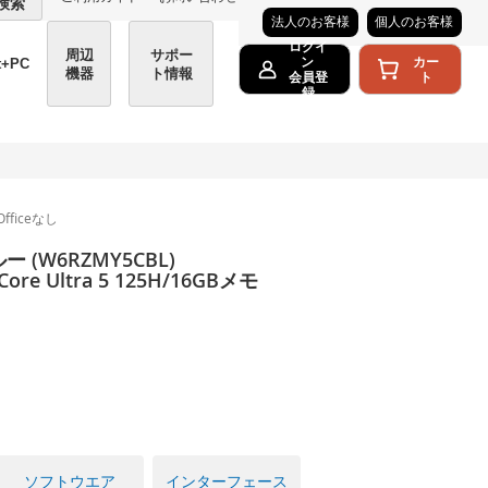
検索
法人のお客様
個人のお客様
ログイ
周辺
サポー
カー
ン
t+PC
機器
ト情報
ト
会員登
録
Officeなし
 (W6RZMY5CBL)
ore Ultra 5 125H/16GBメモ
ソフトウエア
インターフェース