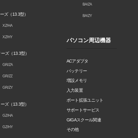
BA/ZA
ーズ（13.3型）
BA/ZY
XZ/HA
XZ/HY
パソコン周辺機器
ーズ（13.3型）
ACアダプタ
GR/ZA
バッテリー
GR/ZZ
増設メモリ
GR/ZY
入力装置
ポート拡張ユニット
ーズ（13.3型）
サポートサービス
GZ/HA
GIGAスクール関連
GZ/HY
その他