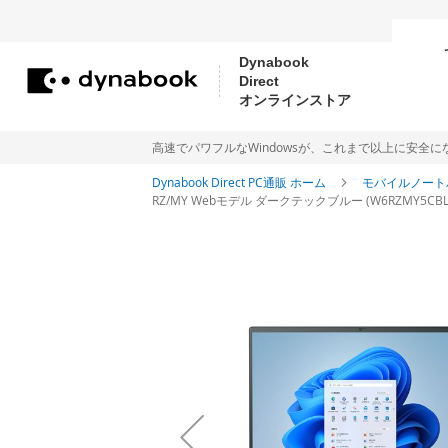
Dynabook
Direct
コ
オンラインストア
ン
テ
高速でパワフルなWindowsが、これまで以上に安全になりました。Me
ン
Dynabook Direct PC通販 ホーム
モバイルノート
RZ/MY Webモデル ダークテックブルー (W6RZMY5CBL) Win
ツ
に
イ
ス
メ
ー
キ
ジ
ッ
ギ
プ
ャ
ラ
リ
ー
の
最