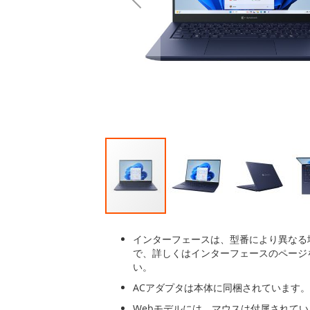
後
に
移
動
す
る
イ
メ
インターフェースは、型番により異なる
ー
で、詳しくはインターフェースのページ
ジ
い。
ギ
ACアダプタは本体に同梱されています。
ャ
ラ
Webモデルには、マウスは付属されて