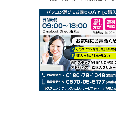
リ
ー
の
最
初
に
移
動
す
る