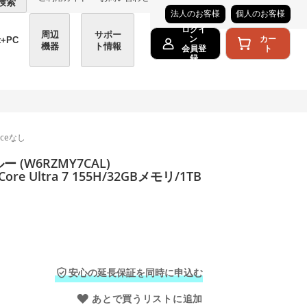
検索
法人のお客様
個人のお客様
ログイ
周辺
サポー
カー
ン
t+PC
機器
ト情報
ト
会員登
録
iceなし
 (W6RZMY7CAL)
ore Ultra 7 155H/32GBメモリ/1TB
安心の延長保証を同時に申込む
あとで買うリストに追加