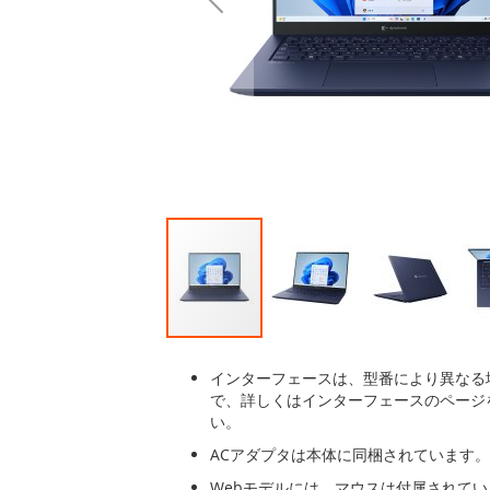
後
に
移
動
す
る
イ
メ
インターフェースは、型番により異なる
ー
で、詳しくはインターフェースのページ
ジ
い。
ギ
ACアダプタは本体に同梱されています。
ャ
ラ
Webモデルには、マウスは付属されて