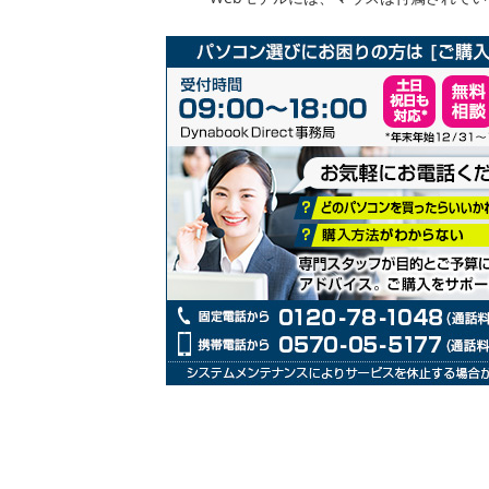
リ
ー
の
最
初
に
移
動
す
る