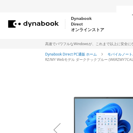
Dynabook
Direct
コ
オンラインストア
ン
テ
高速でパワフルなWindowsが、これまで以上に安全になりました。Me
ン
Dynabook Direct PC通販 ホーム
モバイルノート
RZ/MY Webモデル ダークテックブルー (W6RZMY7CAL) Win
ツ
に
イ
ス
メ
ー
キ
ジ
ッ
ギ
プ
ャ
ラ
リ
ー
の
最