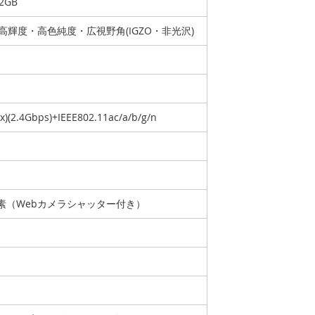
2GB
GA高輝度・高色純度・広視野角(IGZO・非光沢)
ax)(2.4Gbps)+IEEE802.11ac/a/b/g/n
画素（Webカメラシャッター付き）