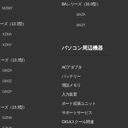
BAシリーズ（16.0型）
MZ/MY
BA/ZA
ーズ（13.3型）
BA/ZY
XZ/HA
XZ/HY
パソコン周辺機器
ーズ（13.3型）
ACアダプタ
GR/ZA
バッテリー
GR/ZZ
増設メモリ
GR/ZY
入力装置
ポート拡張ユニット
ーズ（13.3型）
サポートサービス
GZ/HA
GIGAスクール関連