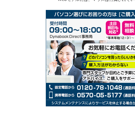
リ
ー
の
最
初
に
移
動
す
る