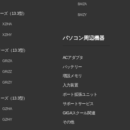
BA/ZA
ーズ（13.3型）
BA/ZY
XZ/HA
XZ/HY
パソコン周辺機器
ーズ（13.3型）
ACアダプタ
GR/ZA
バッテリー
GR/ZZ
増設メモリ
GR/ZY
入力装置
ポート拡張ユニット
ーズ（13.3型）
サポートサービス
GZ/HA
GIGAスクール関連
GZ/HY
その他