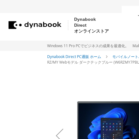
Dynabook
Direct
コ
オンラインストア
ン
テ
Windows 11 Pro PCでビジネスの成果を最適化。 Make new Wi
ン
Dynabook Direct PC通販 ホーム
モバイルノート
RZ/MY Webモデル ダークテックブルー (W6RZMY7PBL) Wind
ツ
に
イ
ス
メ
ー
キ
ジ
ッ
ギ
プ
ャ
ラ
リ
ー
の
最