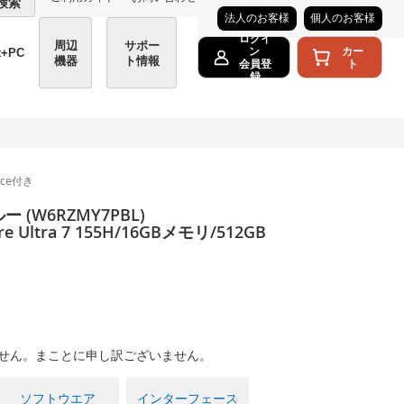
検索
法人のお客様
個人のお客様
ログイ
周辺
サポー
カー
ン
t+PC
機器
ト情報
ト
会員登
録
fice付き
 (W6RZMY7PBL)
re Ultra 7 155H/16GBメモリ/512GB
せん。まことに申し訳ございません。
ソフトウエア
インターフェース