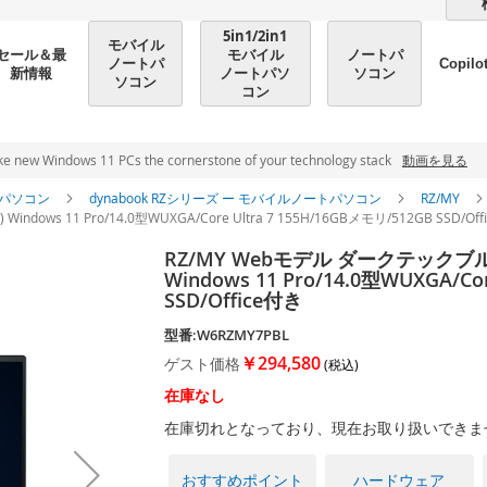
5in1/2in1
モバイル
モバイル
ノートパ
セール＆最
ノートパ
Copilo
ノートパソ
ソコン
新情報
ソコン
コン
ndows 11 PCs the cornerstone of your technology stack
動画を見る
パソコン
dynabook RZシリーズ ー モバイルノートパソコン
RZ/MY
ows 11 Pro/14.0型WUXGA/Core Ultra 7 155H/16GBメモリ/512GB SSD/Of
RZ/MY Webモデル ダークテックブルー
Windows 11 Pro/14.0型WUXGA/Co
SSD/Office付き
型番:W6RZMY7PBL
￥294,580
ゲスト価格
在庫なし
在庫切れとなっており、現在お取り扱いできま
おすすめポイント
ハードウェア