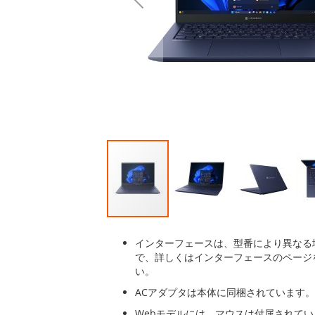
後
に
移
動
す
る
イ
メ
インターフェースは、型番により異なる
ー
で、詳しくはインターフェースのページ
ジ
い。
ギ
ACアダプタは本体に同梱されています。
ャ
ラ
Webモデルには、マウスは付属されて