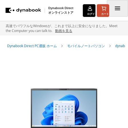
Dynabook Direct
オンラインストア
ログイン
カート
コ
高速でパワフルなWindowsが、これまで以上に安全になりました。Meet
the Computer you can talk to.
動画を見る
ン
テ
Dynabook Direct PC通販 ホーム
モバイルノートパソコン
dyna
ン
イ
ツ
メ
に
ー
ジ
ス
ギ
キ
ャ
ラ
ッ
リ
ー
プ
の
最
後