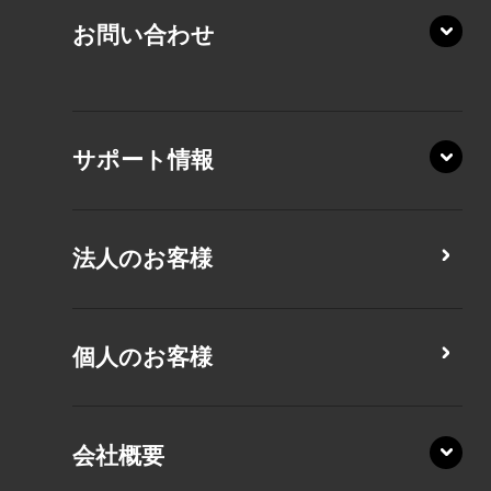
KZ20/Y
AZ/MY
お問い合わせ
AZ/LY
XA/ZA
XA/ZY
サポート情報
CZ/MA
CZ/MY
法人のお客様
MZ/MA
MZ/MY
PZ/LA
個人のお客様
PZ/MA
XZ/HA
PZ/LY
会社概要
XZ/HY
PZ/MY