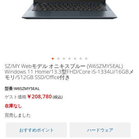
に
移
動
す
る
SZ/MY Webモデル オニキスブルー (W6SZMY5EAL)
イ
Windows 11 Home/13.3型FHD/Core i5-1334U/16GBメ
メ
モリ/512GB SSD/Office付き
ー
ジ
型番:W6SZMY5EAL
ギ
￥208,780
ゲスト価格
ャ
ラ
在庫なし
リ
完売しました
ー
の
最
おすすめポイント
ハードウェア
初