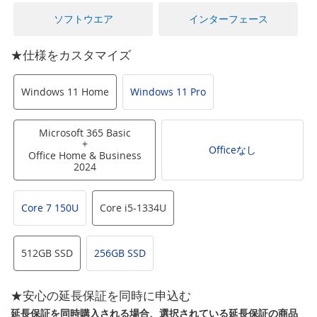
に
移
ソフトウエア
インターフェース
動
す
★仕様をカスタマイズ
る
Windows 11 Home
Windows 11 Pro
Microsoft 365 Basic
+
Officeなし
Office Home & Business
2024
Core 7 150U
Core i5-1334U
512GB SSD
256GB SSD
★安心の延長保証を同時に申込む
延長保証を同時購入される場合、選択されている延長保証の商品