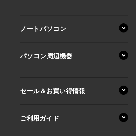
XP/ZAE
ノートパソコン
XP/ZA
XP/ZY
パソコン周辺機器
VZ/MA
VZ/HA
XD/ZA
VZ/HY
セール＆お買い得情報
AZ/DA
VZ/MY
AZ/SA
RZ/HA
AZ/MA
ご利用ガイド
RZ/MA
KZ20/A
AZ/LA
RZ/MY