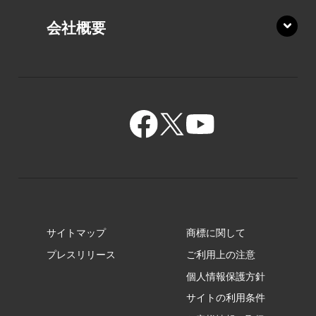
XZ/HA
PZ/LY
会社概要
XZ/HY
PZ/MY
GR/ZA
BA/ZA
GR/ZZ
BA/ZY
GR/ZY
サイトマップ
商標に関して
GZ/HA
プレスリリース
ご利用上の注意
個人情報保護方針
GZ/HY
サイトの利用条件