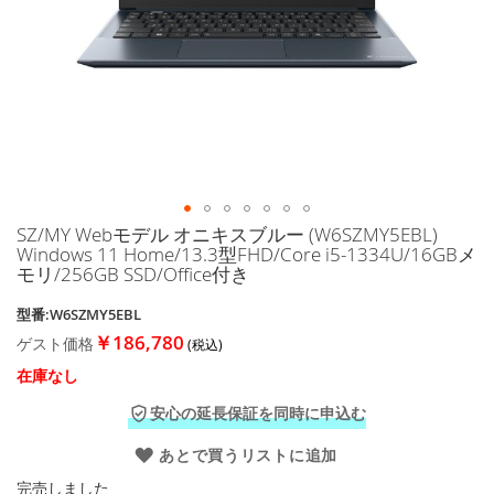
に
移
動
す
る
SZ/MY Webモデル オニキスブルー (W6SZMY5EBL)
イ
Windows 11 Home/13.3型FHD/Core i5-1334U/16GBメ
メ
モリ/256GB SSD/Office付き
ー
ジ
型番:W6SZMY5EBL
ギ
￥186,780
ゲスト価格
ャ
ラ
在庫なし
リ
ー
安心の延長保証を同時に申込む
の
最
あとで買うリストに追加
初
完売しました