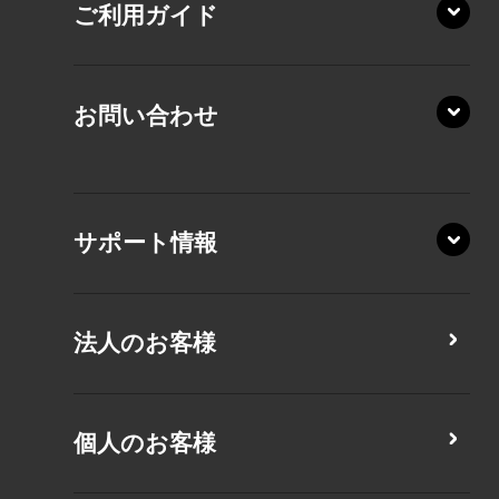
AZ/MA
ご利用ガイド
RZ/MA
KZ20/A
AZ/LA
RZ/MY
KZ20/Y
AZ/MY
お問い合わせ
AZ/LY
XA/ZA
XA/ZY
サポート情報
CZ/MA
CZ/MY
法人のお客様
MZ/MA
MZ/MY
PZ/LA
個人のお客様
PZ/MA