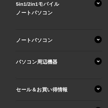
5in1/2in1モバイル
ノート
パソコン
XP/ZAE
ノートパソコン
XP/ZA
XP/ZY
パソコン周辺機器
VZ/MA
VZ/HA
XD/ZA
VZ/HY
セール＆お買い得情報
AZ/DA
VZ/MY
AZ/SA
RZ/HA