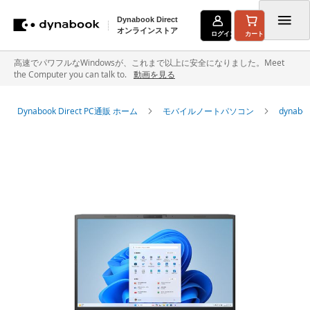
Dynabook Direct
オンラインストア
ログイン
カート
コ
高速でパワフルなWindowsが、これまで以上に安全になりました。Meet
the Computer you can talk to.
動画を見る
ン
テ
Dynabook Direct PC通販 ホーム
モバイルノートパソコン
dyna
ン
イ
ツ
メ
に
ー
ジ
ス
ギ
キ
ャ
ラ
ッ
リ
ー
プ
の
最
後