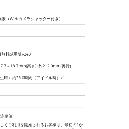
ー
万画素（Webカメラシャッター付き）
1か月無料試用版※2※3
17.7～18.7mm(高さ)×約212.0mm(奥行)
再生時）約26.0時間（アイドル時）※1
よる測定値
ださい。新しくご利用を開始されるお客様は、最初の1か