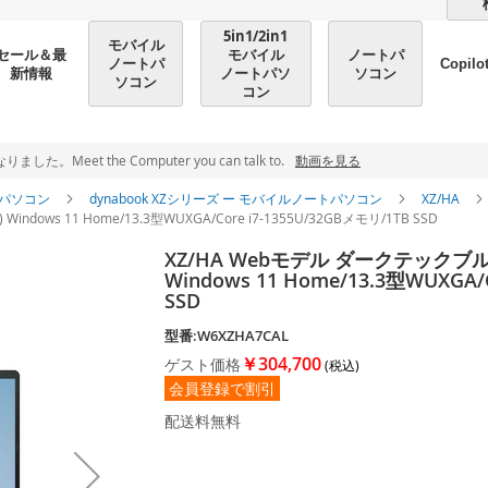
5in1/2in1
モバイル
モバイル
ノートパ
セール＆最
ノートパ
Copilo
ノートパソ
ソコン
新情報
ソコン
コン
et the Computer you can talk to.
動画を見る
パソコン
dynabook XZシリーズ ー モバイルノートパソコン
XZ/HA
dows 11 Home/13.3型WUXGA/Core i7-1355U/32GBメモリ/1TB SSD
XZ/HA Webモデル ダークテックブルー
Windows 11 Home/13.3型WUXGA/
SSD
型番:W6XZHA7CAL
￥304,700
ゲスト価格
会員登録で割引
配送料無料