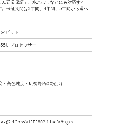
あんしん延長保証」、水こぼしなどにも対応する
ます。保証期間は3年間、4年間、5年間から選べ
e 64ビット
-1355U プロセッサー
高輝度・高色純度・広視野角(非光沢)
1ax)(2.4Gbps)+IEEE802.11ac/a/b/g/n