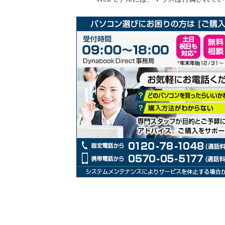
リ
ー
の
最
初
に
移
動
す
る