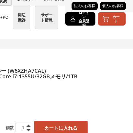
検索
法人のお客様
個人のお客様
ログイ
周辺
サポー
カー
ン
t+PC
機器
ト情報
ト
会員登
録
 (W6XZHA7CAL)
Core i7-1355U/32GBメモリ/1TB
カートに入れる
個数