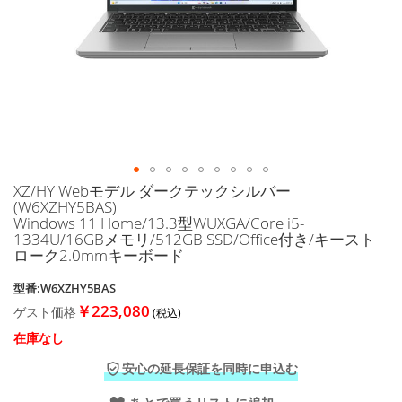
に
移
動
す
る
XZ/HY Webモデル ダークテックシルバー
イ
(W6XZHY5BAS)
メ
Windows 11 Home/13.3型WUXGA/Core i5-
ー
1334U/16GBメモリ/512GB SSD/Office付き/キースト
ジ
ローク2.0mmキーボード
ギ
ャ
型番:W6XZHY5BAS
ラ
￥223,080
ゲスト価格
リ
ー
在庫なし
の
安心の延長保証を同時に申込む
最
初