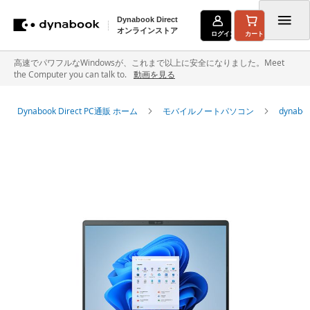
Dynabook Direct
オンラインストア
ログイン
カート
コ
高速でパワフルなWindowsが、これまで以上に安全になりました。Meet
the Computer you can talk to.
動画を見る
ン
テ
Dynabook Direct PC通販 ホーム
モバイルノートパソコン
dyna
ン
イ
ツ
メ
に
ー
ジ
ス
ギ
キ
ャ
ラ
ッ
リ
ー
プ
の
最
後