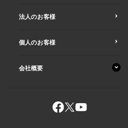
CZ/MY
法人のお客様
MZ/MA
MZ/MY
PZ/LA
個人のお客様
PZ/MA
XZ/HA
PZ/LY
会社概要
XZ/HY
PZ/MY
GR/ZA
BA/ZA
GR/ZZ
BA/ZY
GR/ZY