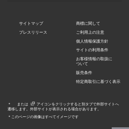
サイトマップ
商標に関して
GZ/HA
プレスリリース
ご利用上の注意
個人情報保護方針
GZ/HY
サイトの利用条件
お客様情報の取扱に
ついて
販売条件
RA/ZA
特定商取引に基づく表示
RA/ZY
＊
または
アイコンをクリックすると別タブで外部サイトへ
遷移します。外部サイトが表示される場合があります。
GA/ZA
＊このページの画像はすべてイメージです
GA/ZY