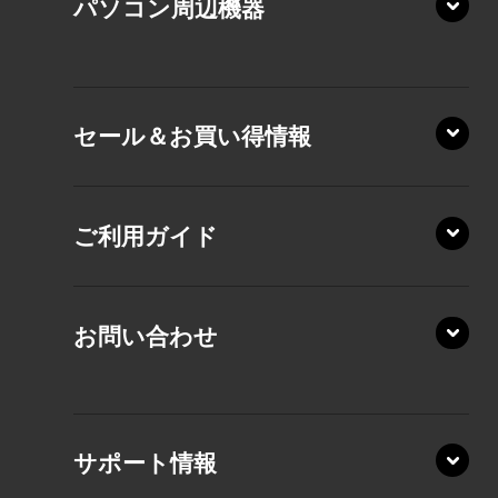
パソコン周辺機器
VZ/MA
VZ/HA
XD/ZA
VZ/HY
セール＆お買い得情報
AZ/DA
VZ/MY
AZ/SA
RZ/HA
AZ/MA
ご利用ガイド
RZ/MA
KZ20/A
AZ/LA
RZ/MY
KZ20/Y
AZ/MY
お問い合わせ
AZ/LY
XA/ZA
XA/ZY
サポート情報
CZ/MA