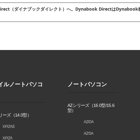
irect（ダイナブックダイレクト）へ。Dynabook DirectはDyn
イルノートパソコ
ノートパソコン
AZシリーズ（16.0型/15.6
型）
リーズ（14.0型）
AZ/DA
XP/ZAE
AZ/SA
XP/ZA