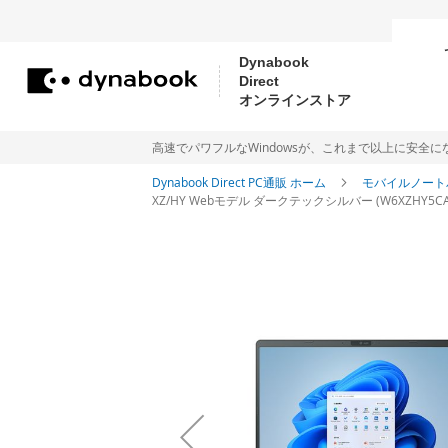
Dynabook
Direct
コ
オンラインストア
ン
テ
高速でパワフルなWindowsが、これまで以上に安全になりました。Me
ン
Dynabook Direct PC通販 ホーム
モバイルノート
XZ/HY Webモデル ダークテックシルバー (W6XZHY5CAS) 
ツ
に
イ
ス
メ
ー
キ
ジ
ッ
ギ
プ
ャ
ラ
リ
ー
の
最