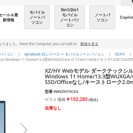
5in1/2in1
モバイル
モバイル
ノートパ
セール＆最
ノートパ
Copilo
ノートパソ
ソコン
新情報
ソコン
コン
et the Computer you can talk to.
動画を見る
パソコン
dynabook XZシリーズ ー モバイルノートパソコン
XZ/HY
Windows 11 Home/13.3型WUXGA/Core i5-1334U/16GBメモリ/512GB S
XZ/HY Webモデル ダークテックシルバ
Windows 11 Home/13.3型WUXGA/
SSD/Officeなし/キーストローク2
型番:W6XZHY5CAS
￥192,280
ゲスト価格
在庫なし