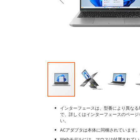
後
に
移
動
す
る
イ
メ
インターフェースは、型番により異なる
ー
で、詳しくはインターフェースのページ
ジ
い。
ギ
ACアダプタは本体に同梱されています。
ャ
ラ
Webモデルには、マウスは付属されて