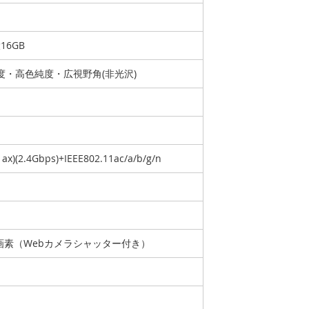
大16GB
高輝度・高色純度・広視野角(非光沢)
1ax)(2.4Gbps)+IEEE802.11ac/a/b/g/n
ー
万画素（Webカメラシャッター付き）