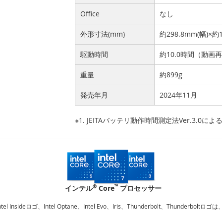
Office
なし
外形寸法(mm)
約298.8mm(幅)×約
駆動時間
約10.0時間（動画
重量
約899g
発売年月
2024年11月
※1. JEITAバッテリ動作時間測定法Ver.3.0に
®
™
インテル
Core
プロセッサー
、Intel Insideロゴ、Intel Optane、Intel Evo、Iris、Thunderbolt、Thu