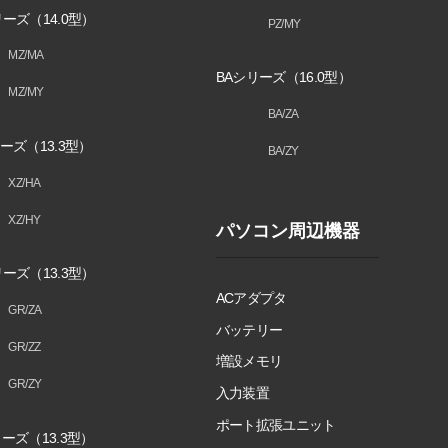
ーズ（14.0型）
PZ/MY
MZ/MA
BAシリーズ（16.0型）
MZ/MY
BA/ZA
ーズ（13.3型）
BA/ZY
XZ/HA
XZ/HY
パソコン周辺機器
ーズ（13.3型）
ACアダプタ
GR/ZA
バッテリー
GR/ZZ
増設メモリ
GR/ZY
入力装置
ポート拡張ユニット
ーズ（13.3型）