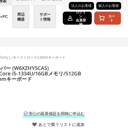
検索
法人のお客様
個人のお客様
ログイ
周辺
サポー
カー
ン
t+PC
機器
ト情報
ト
会員登
録
SD/Officeなし/キーストローク2.0mmキーボード
ー (W6XZHY5CAS)
Core i5-1334U/16GBメモリ/512GB
.0mmキーボード
安心の延長保証を同時に申込む
あとで買うリストに追加