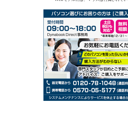
リ
ー
の
最
初
に
移
動
す
る