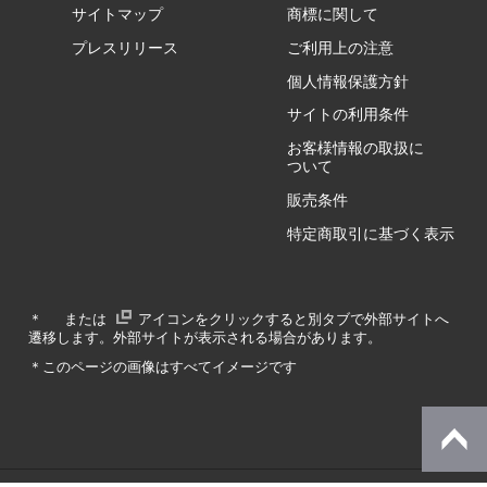
サイトマップ
商標に関して
GZ/HA
プレスリリース
ご利用上の注意
個人情報保護方針
GZ/HY
サイトの利用条件
お客様情報の取扱に
ついて
販売条件
RA/ZA
特定商取引に基づく表示
RA/ZY
＊
または
アイコンをクリックすると別タブで外部サイトへ
遷移します。外部サイトが表示される場合があります。
GA/ZA
＊このページの画像はすべてイメージです
GA/ZY