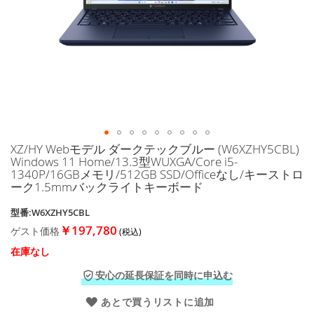
に
移
動
す
る
XZ/HY Webモデル ダークテックブルー (W6XZHY5CBL)
イ
Windows 11 Home/13.3型WUXGA/Core i5-
メ
1340P/16GBメモリ/512GB SSD/Officeなし/キーストロ
ー
ーク1.5mmバックライトキーボード
ジ
ギ
型番:W6XZHY5CBL
ャ
￥197,780
ゲスト価格
ラ
リ
在庫なし
ー
の
安心の延長保証を同時に申込む
最
あとで買うリストに追加
初