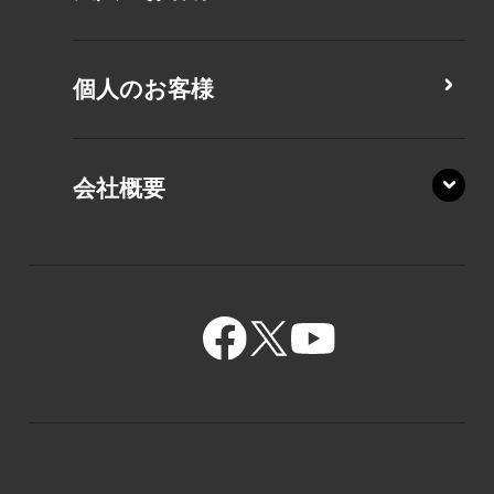
MZ/MY
PZ/LA
個人のお客様
PZ/MA
XZ/HA
PZ/LY
会社概要
XZ/HY
PZ/MY
GR/ZA
BA/ZA
GR/ZZ
BA/ZY
GR/ZY