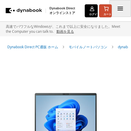
Dynabook Direct
オンラインストア
ログイン
カート
コ
高速でパワフルなWindowsが、これまで以上に安全になりました。Meet
the Computer you can talk to.
動画を見る
ン
テ
Dynabook Direct PC通販 ホーム
モバイルノートパソコン
dyna
ン
イ
ツ
メ
に
ー
ジ
ス
ギ
キ
ャ
ラ
ッ
リ
ー
プ
の
最
後