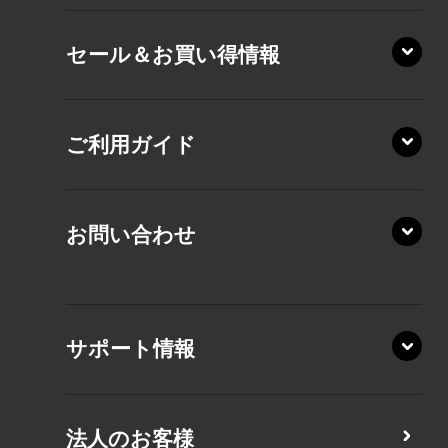
XD/ZA
VZ/HY
セール＆お買い得情報
AZ/DA
VZ/MY
AZ/SA
RZ/HA
AZ/MA
ご利用ガイド
RZ/MA
KZ20/A
AZ/LA
RZ/MY
KZ20/Y
AZ/MY
お問い合わせ
AZ/LY
XA/ZA
XA/ZY
サポート情報
CZ/MA
CZ/MY
法人のお客様
MZ/MA