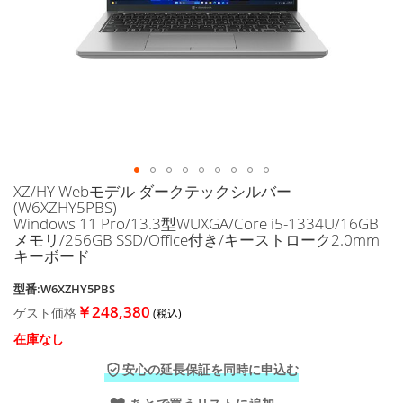
に
移
動
す
る
XZ/HY Webモデル ダークテックシルバー
イ
(W6XZHY5PBS)
メ
Windows 11 Pro/13.3型WUXGA/Core i5-1334U/16GB
ー
メモリ/256GB SSD/Office付き/キーストローク2.0mm
ジ
キーボード
ギ
ャ
型番:W6XZHY5PBS
ラ
￥248,380
ゲスト価格
リ
ー
在庫なし
の
安心の延長保証を同時に申込む
最
初