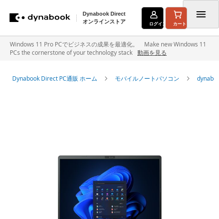
Dynabook Direct
オンラインストア
ログイン
カート
コ
Windows 11 Pro PCでビジネスの成果を最適化。 Make new Windows 11
PCs the cornerstone of your technology stack
動画を見る
ン
テ
Dynabook Direct PC通販 ホーム
モバイルノートパソコン
dyna
ン
イ
ツ
メ
に
ー
ジ
ス
ギ
キ
ャ
ラ
ッ
リ
ー
プ
の
最
後