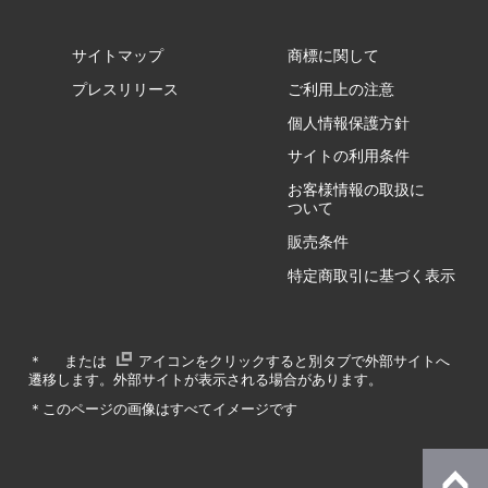
サイトマップ
商標に関して
GZ/HA
プレスリリース
ご利用上の注意
個人情報保護方針
GZ/HY
サイトの利用条件
お客様情報の取扱に
ついて
販売条件
RA/ZA
特定商取引に基づく表示
RA/ZY
＊
または
アイコンをクリックすると別タブで外部サイトへ
遷移します。外部サイトが表示される場合があります。
GA/ZA
＊このページの画像はすべてイメージです
GA/ZY