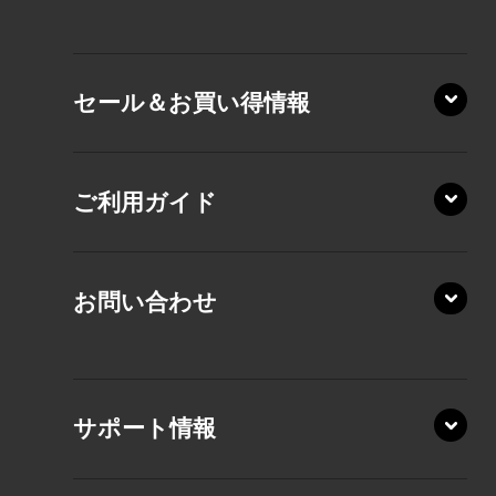
VZ/HA
XD/ZA
VZ/HY
セール＆お買い得情報
AZ/DA
VZ/MY
AZ/SA
RZ/HA
AZ/MA
ご利用ガイド
RZ/MA
KZ20/A
AZ/LA
RZ/MY
KZ20/Y
AZ/MY
お問い合わせ
AZ/LY
XA/ZA
XA/ZY
サポート情報
CZ/MA