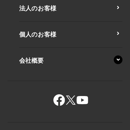
CZ/MY
法人のお客様
MZ/MA
MZ/MY
PZ/LA
個人のお客様
PZ/MA
XZ/HA
PZ/LY
会社概要
XZ/HY
PZ/MY
GR/ZA
BA/ZA
GR/ZZ
BA/ZY
GR/ZY