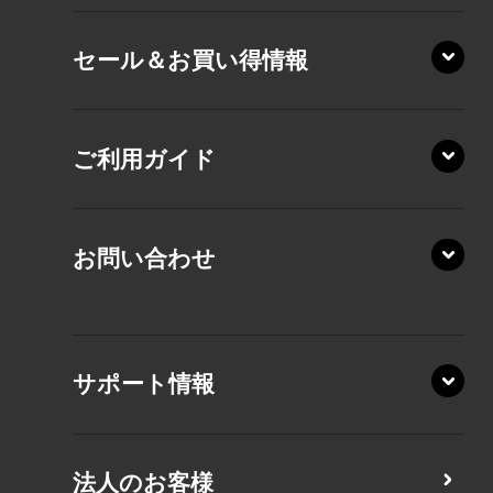
XD/ZA
VZ/HY
セール＆お買い得情報
AZ/DA
VZ/MY
AZ/SA
RZ/HA
AZ/MA
ご利用ガイド
RZ/MA
KZ20/A
AZ/LA
RZ/MY
KZ20/Y
AZ/MY
お問い合わせ
AZ/LY
XA/ZA
XA/ZY
サポート情報
CZ/MA
CZ/MY
法人のお客様
MZ/MA