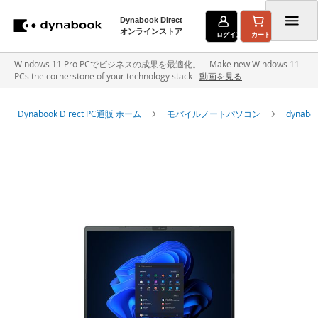
Dynabook Direct
オンラインストア
ログイン
カート
コ
Windows 11 Pro PCでビジネスの成果を最適化。 Make new Windows 11
PCs the cornerstone of your technology stack
動画を見る
ン
テ
Dynabook Direct PC通販 ホーム
モバイルノートパソコン
dyna
ン
イ
ツ
メ
に
ー
ジ
ス
ギ
キ
ャ
ラ
ッ
リ
ー
プ
の
最
後