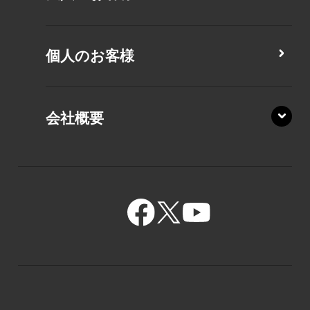
MZ/MY
PZ/LA
個人のお客様
PZ/MA
XZ/HA
PZ/LY
会社概要
XZ/HY
PZ/MY
GR/ZA
BA/ZA
GR/ZZ
BA/ZY
GR/ZY