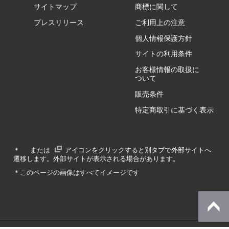
サイトマップ
商標に関して
GZ/HA
プレスリリース
ご利用上の注意
個人情報保護方針
GZ/HY
サイトの利用条件
お客様情報の取扱に
ついて
販売条件
RA/ZA
特定商取引に基づく表示
RA/ZY
＊
または
アイコンをクリックすると別タブで外部サイトへ
遷移します。外部サイトが表示される場合があります。
GA/ZA
＊このページの画像はすべてイメージです
GA/ZY