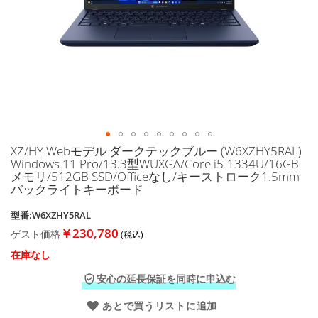
に
移
動
す
る
XZ/HY Webモデル ダークテックブルー (W6XZHY5RAL)
イ
Windows 11 Pro/13.3型WUXGA/Core i5-1334U/16GB
メ
メモリ/512GB SSD/Officeなし/キーストローク1.5mm
ー
バックライトキーボード
ジ
ギ
型番:W6XZHY5RAL
ャ
￥230,780
ゲスト価格
ラ
リ
在庫なし
ー
の
安心の延長保証を同時に申込む
最
あとで買うリストに追加
初