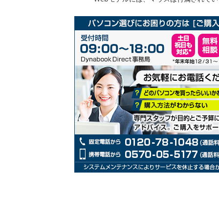
リ
ー
の
最
初
に
移
動
す
る