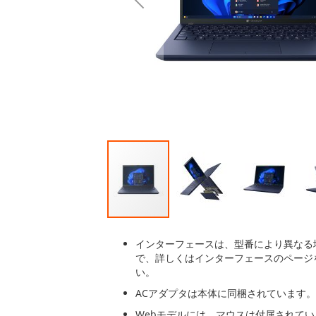
後
に
移
動
す
る
イ
メ
インターフェースは、型番により異なる
ー
で、詳しくはインターフェースのページ
ジ
い。
ギ
ACアダプタは本体に同梱されています。
ャ
ラ
Webモデルには、マウスは付属されて