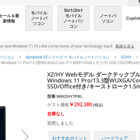
5in1/2in1
モバイル
モバイル
ノートパ
セール＆最
ノートパ
Copilo
ノートパソ
ソコン
新情報
ソコン
コン
ndows 11 PCs the cornerstone of your technology stack
動画を見る
パソコン
dynabook XZシリーズ ー モバイルノートパソコン
XZ/HY
Windows 11 Pro/13.3型WUXGA/Core i7-1360P/16GBメモリ/512GB SS
XZ/HY Webモデル ダークテックブルー 
Windows 11 Pro/13.3型WUXGA/Co
SSD/Office付き/キーストローク
型番:W6XZHY7PBL
￥292,380
ゲスト価格
在庫なし
完売しました
おすすめポイント
ハードウェア