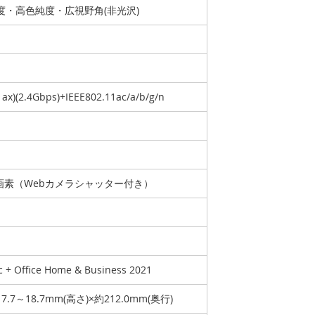
高輝度・高色純度・広視野角(非光沢)
1ax)(2.4Gbps)+IEEE802.11ac/a/b/g/n
ー
万画素（Webカメラシャッター付き）
c + Office Home & Business 2021
17.7～18.7mm(高さ)×約212.0mm(奥行)