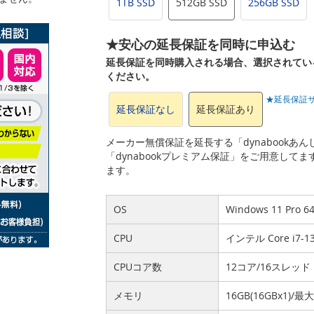
1TB SSD
512GB SSD
256GB SSD
★安心の延長保証を同時に申込む
延長保証を同時購入される場合、選択されてい
ください。
★延長保証
延長保証なし
延長保証あり
メーカー無償保証を延長する「dynabook
「dynabookプレミアム保証」をご用意して
ます。
OS
Windows 11 Pro
CPU
インテル Core i7-
CPUコア数
12コア/16スレッド
メモリ
16GB(16GBx1)/最