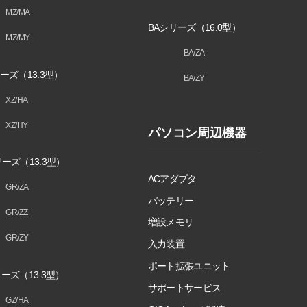
MZ/MA
BAシリーズ（16.0型）
MZ/MY
BA/ZA
ーズ（13.3型）
BA/ZY
XZ/HA
XZ/HY
パソコン周辺機器
ーズ（13.3型）
ACアダプタ
GR/ZA
バッテリー
GR/ZZ
増設メモリ
GR/ZY
入力装置
ポート拡張ユニット
ーズ（13.3型）
サポートサービス
GZ/HA