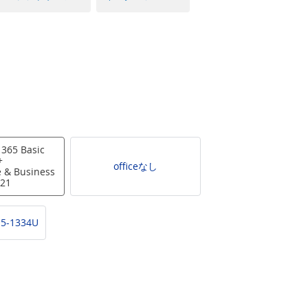
 365 Basic
+
officeなし
 & Business
21
i5-1334U