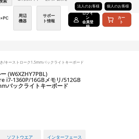
検索
法人のお客様
個人のお客様
ログイ
周辺
サポー
カー
ン
t+PC
機器
ト情報
ト
会員登
録
D/Office付き/キーストローク1.5mmバックライトキーボード
(W6XZHY7PBL)
re i7-1360P/16GBメモリ/512GB
1.5mmバックライトキーボード
ソフトウエア
インターフェース