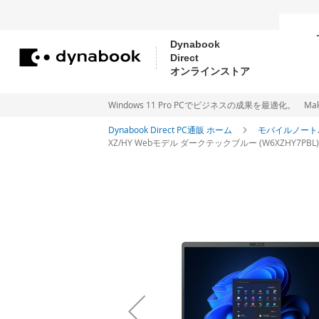
Dynabook
Direct
コ
オンラインストア
ン
テ
Windows 11 Pro PCでビジネスの成果を最適化。 Make new Wi
ン
Dynabook Direct PC通販 ホーム
モバイルノート
XZ/HY Webモデル ダークテックブルー (W6XZHY7PBL) 
ツ
に
イ
ス
メ
ー
キ
ジ
ッ
ギ
プ
ャ
ラ
リ
ー
の
最