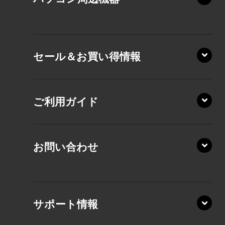
VZ/HA
XD/ZA
VZ/HY
セール＆お買い得情報
AZ/DA
VZ/MY
AZ/SA
RZ/HA
AZ/MA
ご利用ガイド
RZ/MA
KZ20/A
AZ/LA
RZ/MY
KZ20/Y
AZ/MY
お問い合わせ
AZ/LY
XA/ZA
XA/ZY
サポート情報
CZ/MA