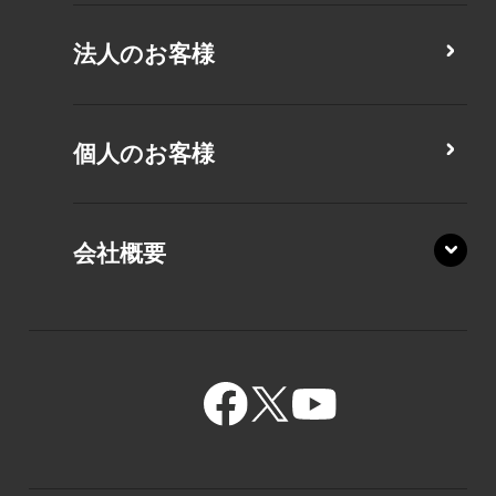
CZ/MY
法人のお客様
MZ/MA
MZ/MY
PZ/LA
個人のお客様
PZ/MA
XZ/HA
PZ/LY
会社概要
XZ/HY
PZ/MY
GR/ZA
BA/ZA
GR/ZZ
BA/ZY
GR/ZY