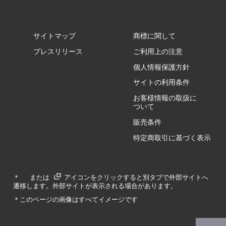
サイトマップ
商標に関して
GZ/HA
プレスリリース
ご利用上の注意
個人情報保護方針
GZ/HY
サイトの利用条件
お客様情報の取扱に
ついて
販売条件
RA/ZA
特定商取引に基づく表示
RA/ZY
＊
または
アイコンをクリックすると別タブで外部サイトへ
遷移します。外部サイトが表示される場合があります。
GA/ZA
＊このページの画像はすべてイメージです
GA/ZY