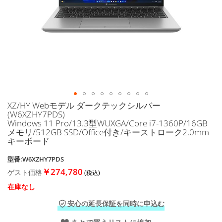
に
移
動
す
る
XZ/HY Webモデル ダークテックシルバー
イ
(W6XZHY7PDS)
メ
Windows 11 Pro/13.3型WUXGA/Core i7-1360P/16GB
ー
メモリ/512GB SSD/Office付き/キーストローク2.0mm
ジ
キーボード
ギ
ャ
型番:W6XZHY7PDS
ラ
￥274,780
ゲスト価格
リ
ー
在庫なし
の
安心の延長保証を同時に申込む
最
初