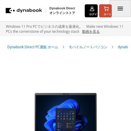
Dynabook Direct
オンラインストア
ログイン
カート
コ
Windows 11 Pro PCでビジネスの成果を最適化。 Make new Windows 11
PCs the cornerstone of your technology stack
動画を見る
ン
テ
Dynabook Direct PC通販 ホーム
モバイルノートパソコン
dyna
ン
イ
ツ
メ
に
ー
ジ
ス
ギ
キ
ャ
ラ
ッ
リ
ー
プ
の
最
後