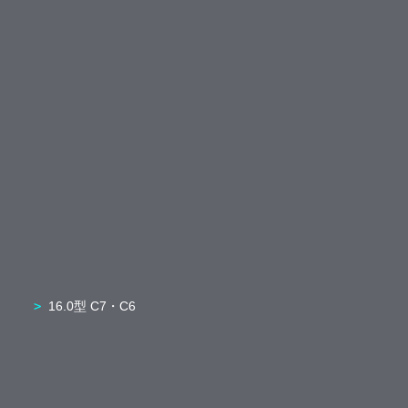
16.0型 C7・C6