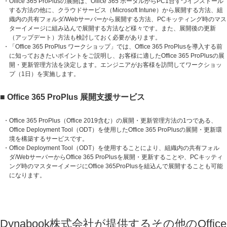
・Office 365 ProPlusの展開は、Office 365 ポータルからPC1台ずつインストール
する方法の他に、クラウドサービス（Microsoft Intune）から展開する方法、組
織内の共有フォルダ/Webサーバーから展開する方法、PCキッティング時のマス
ターイメージに組み込んで展開する方法など様々です。また、展開後の更新
（アップデート）方法も検討しておく必要があります。
・「Office 365 ProPlus ワークショップ」では、Office 365 ProPlusを導入する前
に知っておきたいポイントをご説明し、お客様に適したOffice 365 ProPlusの展
開・更新管理方法を決定します。エンジニアがお客様を訪問してワークショッ
プ（1日）を実施します。
■ Office 365 ProPlus 展開支援サービス
・Office 365 ProPlus（Office 2019含む）の展開・更新管理方法の1つである、
Office Deployment Tool（ODT）を使用したOffice 365 ProPlusの展開・更新環
境を構築するサービスです。
・Office Deployment Tool（ODT）を使用することにより、組織内の共有フォル
ダ/WebサーバーからOffice 365 ProPlusを展開・更新することや、PCキッティ
ング時のマスターイメージにOffice 365ProPlusを組込んで展開することも可能
になります。
Dynabook株式会社が提供するその他のOffice