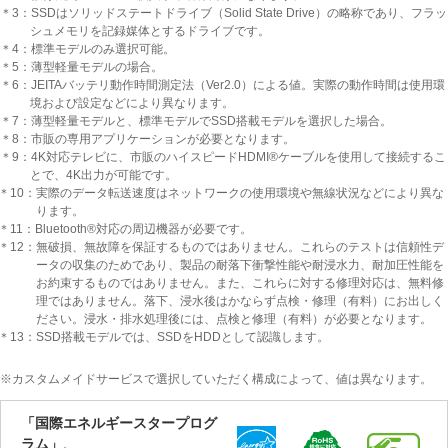
＊3：SSDはソリッドステートドライブ（Solid State Drive）の略称であり、フラッ
シュメモリを記録媒体とするドライブです。
＊4：標準モデルのみ選択可能。
＊5：薄型軽量モデルの場合。
＊6：JEITAバッテリ動作時間測定法（Ver2.0）による値。実際の動作時間は使用環
境および設定などにより異なります。
＊7：薄型軽量モデルと、標準モデルでSSD搭載モデルを選択した場合。
＊8：市販の専用アプリケーションが必要となります。
＊9：4K対応テレビに、市販のハイスピードHDMI®ケーブルを使用して接続するこ
とで、4K出力が可能です。
＊10：実際のデータ転送速度はネットワークの使用環境や無線状況などにより異な
ります。
＊11：Bluetooth®対応の周辺機器が必要です。
＊12：無破損、無故障を保証するものではありません。これらのテストは信頼性デ
ータの収集のためであり、製品の耐落下衝撃性能や耐浸水力、耐加圧性能を
お約束するものではありません。また、これらに対する修理対応は、無料修
理ではありません。落下、浸水後はかならず点検・修理（有料）にお出しく
ださい。浸水・排水処理後には、点検と修理（有料）が必要となります。
＊13：SSD搭載モデルでは、SSDをHDDとして認識します。
※カスタムメイドサービスで選択していただく構成によって、値は異なります。
「国際エネルギースタープログ
ラム」、