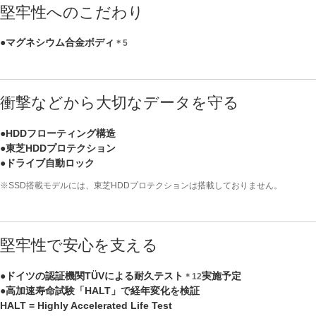
堅牢性へのこだわり
●マグネシウム合金ボディ
＊5
衝撃などから大切なデータを守る
●HDDフローティング構造
●東芝HDDプロテクション
●ドライブ自動ロック
※SSD搭載モデルには、東芝HDDプロテクションは搭載しておりません。
堅牢性で安心を支える
●ドイツの認証機関TÜVによる耐久テスト
実施予定
＊12
●高加速寿命試験「HALT」で経年変化を検証
HALT = Highly Accelerated Life Test