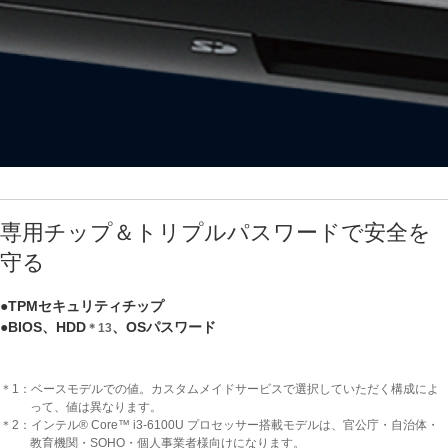
専用チップ＆トリプルパスワードで安全を
守る
●TPMセキュリティチップ
●BIOS、HDD
、OSパスワード
＊13
＊1：ベースモデルでの値。カスタムメイドサービスで選択していただく構成によ
って、値は異なります。
＊2：インテル® Core™ i3-6100U プロセッサー搭載モデルは、官公庁・自治体・
教育機関・SOHO・個人事業者様向けになります。