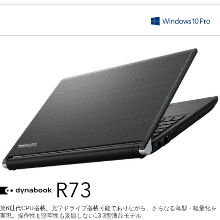
第6世代CPU搭載。光学ドライブ搭載可能でありながら、さらなる薄型・軽量化を
実現。操作性も堅牢性も妥協しない13.3型液晶モデル