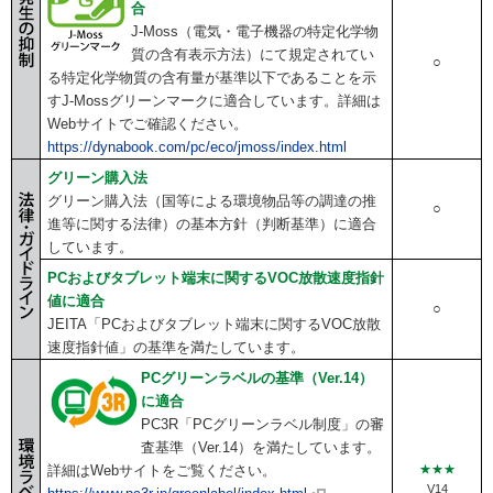
合
J-Moss（電気・電子機器の特定化学物
質の含有表示方法）にて規定されてい
○
る特定化学物質の含有量が基準以下であることを示
すJ-Mossグリーンマークに適合しています。詳細は
Webサイトでご確認ください。
https://dynabook.com/pc/eco/jmoss/index.html
グリーン購入法
グリーン購入法（国等による環境物品等の調達の推
○
進等に関する法律）の基本方針（判断基準）に適合
しています。
PCおよびタブレット端末に関するVOC放散速度指針
値に適合
○
JEITA「PCおよびタブレット端末に関するVOC放散
速度指針値」の基準を満たしています。
PCグリーンラベルの基準（Ver.14）
に適合
PC3R「PCグリーンラベル制度」の審
査基準（Ver.14）を満たしています。
詳細はWebサイトをご覧ください。
★★★
V14