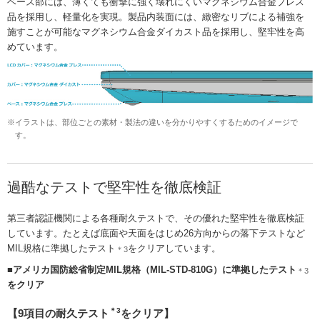
ベース部には、薄くても衝撃に強く壊れにくいマグネシウム合金プレス
品を採用し、軽量化を実現。製品内装面には、緻密なリブによる補強を
施すことが可能なマグネシウム合金ダイカスト品を採用し、堅牢性を高
めています。
※イラストは、部位ごとの素材・製法の違いを分かりやすくするためのイメージで
す。
過酷なテストで堅牢性を徹底検証
第三者認証機関による各種耐久テストで、その優れた堅牢性を徹底検証
しています。たとえば底面や天面をはじめ26方向からの落下テストなど
MIL規格に準拠したテスト
をクリアしています。
＊3
■アメリカ国防総省制定MIL規格（MIL-STD-810G）に準拠したテスト
＊3
をクリア
＊3
【9項目の耐久テスト
をクリア】