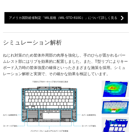
アメリカ国防総省制定「MIL規格（MIL-STD-810G）」について詳しく見る
シミュレーション解析
ねじれ対策のため筐体外周部の肉厚を強化し、手のひらが置かれるパー
ムレスト部にはリブを効果的に配置しました。また、T型リブによりキー
ボード入力時の筐体強度の確保といったさまざまな施策を採用。シミュ
レーション解析と実測で、その確かな効果を検証しています。