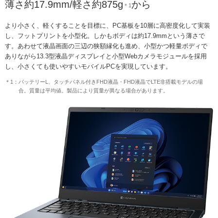
薄さ約17.9mm/軽さ約875g
から
＊1
より小さく、軽くすることを目標に、PC基板を10層に高密度化して実装
し、フットプリントを小型化。しかもボディは約17.9mmという薄さで
す。あわせて液晶画面の三辺の狭額縁化も進め、小型かつ軽量ボディで
ありながら13.3型液晶ディスプレイと小型Webカメラモジュールを採用
し、小さくても使いやすいモバイルPCを実現しています。
＊1：バッテリーL、タッチパネル付きFHD液晶・FHD液晶でLTE非搭載モデルの場
合。質量は平均値。製品により質量が異なる場合があります。