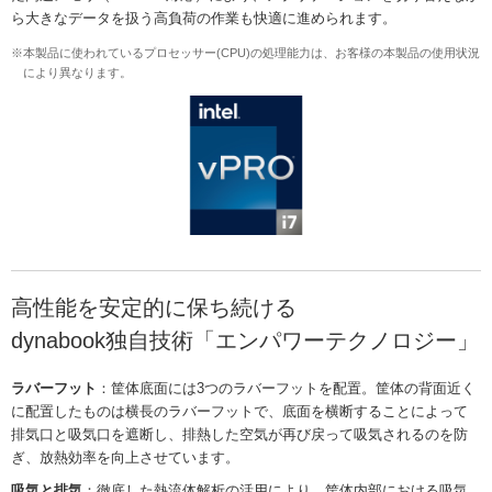
ら大きなデータを扱う高負荷の作業も快適に進められます。
※本製品に使われているプロセッサー(CPU)の処理能力は、お客様の本製品の使用状況
により異なります。
高性能を安定的に保ち続ける
dynabook独自技術「エンパワーテクノロジー」
ラバーフット
：筐体底面には3つのラバーフットを配置。筐体の背面近く
に配置したものは横長のラバーフットで、底面を横断することによって
排気口と吸気口を遮断し、排熱した空気が再び戻って吸気されるのを防
ぎ、放熱効率を向上させています。
吸気と排気
：徹底した熱流体解析の活用により、筐体内部における吸気