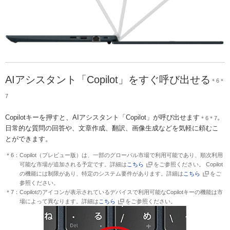
AIアシスタント「Copilot」をすぐ呼び出せる
＊6＊
7
Copilotキーを押すと、AIアシスタント「Copilot」が呼び出せます
。
＊6＊7
日常的な質問の回答や、文章作成、翻訳、画像生成などを気軽に頼むこ
とができます。
＊6：Copilot（プレビュー版）は、一部のグローバル市場で利用可能であり、順次利用
可能な市場が追加される予定です。詳細は
こちら
をご参照ください。 Copilot
の機能には制限があり、特定のシステム要件があります。詳細は
こちら
をご
参照ください。
＊7：Copilotのアイコンが表示されているデバイスで利用可能なCopilotキーの機能は市
場によって異なります。詳細は
こちら
をご参照ください。