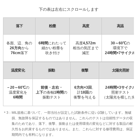
下の表は左右にスクロールします
落下
粉塵
高度
高温
各面、辺、角の
6時間
にわたって
高度
4,572m
30～60℃
の
26方向
から
細かい粉塵を
相当の気圧まで
環境下で
76cm
落下
吹き付け
減圧
24時間×7サイクル
温度変化
振動
衝撃
太陽光照射
－20～60℃
の
前後・左右・
6方向×3回
、
24時間×3サイクル
温度変化を
上下
の各軸
1時間
の
計
18回
の
照射テスト
6時間
振動テスト
衝撃を与える
（太陽光を模した光
＊3：MIL規格に基づいて、一部当社が設定した試験条件に従い試験しています。無破
損、無故障を保証するものではありません。これらのテストは信頼性データの収
集のためであり、落下、衝撃、振動または使用環境の変化などに対する製品の耐
久性をお約束するものではありません。また、これらに対する修理費用は、保証
期間内でも有料になります。