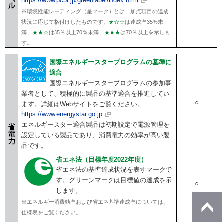
https://www.pc3r.jp/greenlabel/index.html
※環境性能レーティング（星マーク）とは、加点項目の達成
状況に応じて格付けしたものです。
★☆☆
は達成率35%未
満、
★★☆
は35％以上70％未満、
★★★
は70％以上を示しま
す。
国際エネルギースタープログラムの基準に
適合
国際エネルギースタープログラムの参加事
業者として、積極的に製品の基準適合を推進してい
○
ます。詳細はWebサイトをご覧ください。
https://www.energystar.go.jp
エネルギースター適合製品は初期設定で電源管理を
設定している製品であり、消費電力の効率が高い製
品です。
省エネ法（目標年度2022年度）
省エネ法の基準達成状況を表すマークで
す。グリーンマークは目標値の達成を示
○
します。
※エネルギー消費効率および省エネ基準達成率については、
仕様表をご覧ください。