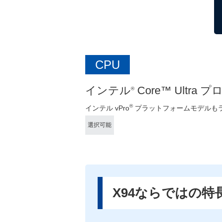
CPU
インテル
Core™ Ultr
®
®
インテル vPro
プラットフォームモデルも
選択可能
X94ならではの特