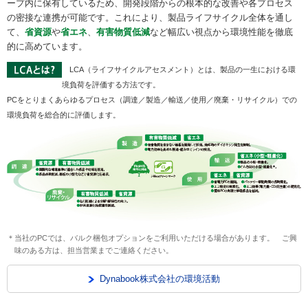
ープ内に保有しているため、開発段階からの根本的な改善や各プロセス
の密接な連携が可能です。これにより、製品ライフサイクル全体を通し
て、
省資源
や
省エネ
、
有害物質低減
など幅広い視点から環境性能を徹底
的に高めています。
LCA（ライフサイクルアセスメント）とは、製品の一生における環
境負荷を評価する方法です。
PCをとりまくあらゆるプロセス（調達／製造／輸送／使用／廃棄・リサイクル）での
環境負荷を総合的に評価します。
＊当社のPCでは、バルク梱包オプションをご利用いただける場合があります。 ご興
味のある方は、担当営業までご連絡ください。
Dynabook株式会社の環境活動