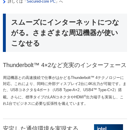
詳しくは「
Secured-core PC
」へ
スムーズにインターネットにつな
がる。さまざまな周辺機器が使い
こなせる
Thunderbolt™ 4×2など充実のインターフェース
周辺機器との高速接続で仕事がはかどるThunderbolt™ 4テクノロジーに
対応。これにより、同時に外部ディスプレイ2台に4K出力が可能です。ま
た、USBコネクタを4ポート（USB Type-A×2、USB4™ Type-C×2）搭
®
載。さらに、標準タイプのLANコネクタやHDMI
出力端子も実装し、こ
れ1台でビジネスに必要な拡張性を備えています。
安定した通信環境を実現する