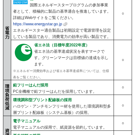
国際エネルギースタープログラムの参加事業
者として、積極的に製品の基準適合を推進しています。
○
詳細はWebサイトをご覧ください。
https://www.energystar.go.jp
エネルギースター適合製品は初期設定で電源管理を設定
している製品であり、消費電力の効率が高い製品です。
省エネ法（目標年度2022年度）
省エネ法の基準達成状況を表すマークで
す。グリーンマークは目標値の達成を示し
○
ます。
※エネルギー消費効率および省エネ基準達成率については、仕様
表をご覧ください。
鉛フリーはんだ採用
○
PC全機種で鉛フリーはんだを採用しています。
環境調和型プリント配線板の採用
○
ハロゲン・アンチモンフリー材を使用した環境調和型多
層プリント配線板（システム基板）の採用。
電子マニュアル
○
電子マニュアルの採用で、紙資源を節約しています。