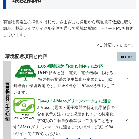
有害物質発生の抑制をはじめ、さまざまな角度から環境負荷低減に取り
組み、製品ライフサイクル全体を通して環境に配慮したノートPCを推進
しています。
○…対応しています。
環境配慮項目と内容
B86/MY
EUの環境規定「RoHS指令」に対応
RoHS指令とは、電気・電子機器における
○
特定有害物質の使用禁止を定めたEU（欧
州連合）環境規定です。RoHS指令にPC本体が対応して
います。
日本の「J-Mossグリーンマーク」に適合
J-Moss（電気・電子機器の特定化学物質の
含有表示方法）にて規定されている特定化
○
学物質の含有量が基準以下であることを示
すJ-Mossグリーンマークに適合しています。詳細はWe
bサイトでご確認ください。