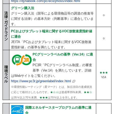
https://dynabook.com/pc/eco/jmoss/index.html
グリーン購入法
グリーン購入法（国等による環境物品等の調達の推進等
○
に関する法律）の基本方針（判断基準）に適合していま
す。
PCおよびタブレット端末に関するVOC放散速度指針値
に適合
○
JEITA「PCおよびタブレット端末に関するVOC放散速
度指針値」の基準を満たしています。
PCグリーンラベルの基準（Ver.14）に適
合
PC3R「PCグリーンラベル制度」の審査
基準（Ver.14）を満たしています。詳細
★★★
はWebサイトをご覧ください。
V14
https://www.pc3r.jp/greenlabel/index.html
※環境性能レーティング（星マーク）とは、加点項目の達成状況
に応じて格付けしたものです。
★☆☆
は達成率35%未満、
★★☆
は35％以上70％未満、
★★★
は70％以上を示します。
国際エネルギースタープログラムの基準に適
合