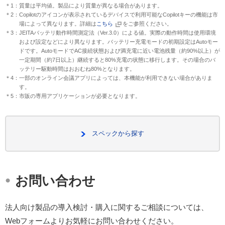
＊1：質量は平均値。製品により質量が異なる場合があります。
＊2：Copilotのアイコンが表示されているデバイスで利用可能なCopilotキーの機能は市
場によって異なります。詳細は
こちら
をご参照ください。
＊3：JEITAバッテリ動作時間測定法（Ver.3.0）による値。実際の動作時間は使用環境
および設定などにより異なります。バッテリー充電モードの初期設定はAutoモー
ドです。AutoモードでAC接続状態および満充電に近い電池残量（約90%以上）が
一定期間（約7日以上）継続すると80%充電の状態に移行します。その場合のバ
ッテリー駆動時間はおおむね80%となります。
＊4：一部のオンライン会議アプリによっては、本機能が利用できない場合がありま
す。
＊5：市販の専用アプリケーションが必要となります。
スペックから探す
・
お問い合わせ
法人向け製品の導入検討・購入に関するご相談については、
Webフォームよりお気軽にお問い合わせください。