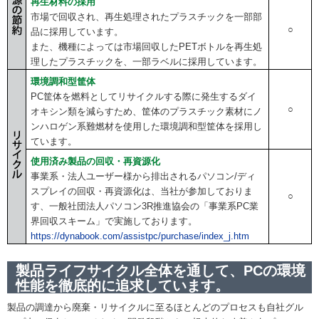
再生材料の採用
市場で回収され、再生処理されたプラスチックを一部部
○
品に採用しています。
また、機種によっては市場回収したPETボトルを再生処
理したプラスチックを、一部ラベルに採用しています。
環境調和型筐体
PC筐体を燃料としてリサイクルする際に発生するダイ
○
オキシン類を減らすため、筐体のプラスチック素材にノ
ンハロゲン系難燃材を使用した環境調和型筐体を採用し
ています。
使用済み製品の回収・再資源化
事業系・法人ユーザー様から排出されるパソコン/ディ
スプレイの回収・再資源化は、当社が参加しておりま
○
す、一般社団法人パソコン3R推進協会の「事業系PC業
界回収スキーム」で実施しております。
https://dynabook.com/assistpc/purchase/index_j.htm
製品ライフサイクル全体を通して、PCの環境
性能を徹底的に追求しています。
製品の調達から廃棄・リサイクルに至るほとんどのプロセスも自社グル