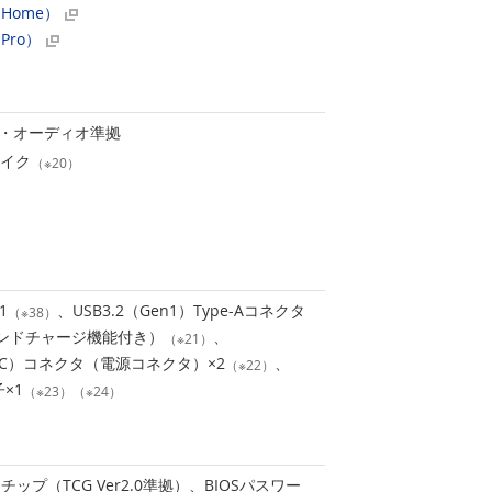
 Home）
Pro）
・オーディオ準拠
イク
（※20）
1
、USB3.2（Gen1）Type-Aコネクタ
（※38）
アンドチャージ機能付き）
、
（※21）
Type-C）コネクタ（電源コネクタ）×2
、
（※22）
×1
（※23）（※24）
プ（TCG Ver2.0準拠）、BIOSパスワー