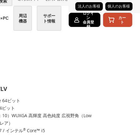
検索
法人のお客様
個人のお客様
ログイ
周辺
サポー
カー
ン
t+PC
機器
ト情報
ト
会員登
録
/LV
me 64ビット
 64ビット
：10）WUXGA 高輝度 高色純度 広視野角（Low
ングレア）
i7 / インテル
®
Core™ i5