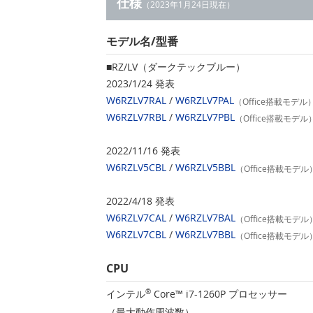
仕様
（2023年1月24日現在）
モデル名/型番
■RZ/LV（ダークテックブルー）
2023/1/24 発表
W6RZLV7RAL
/
W6RZLV7PAL
（Office搭載モデル
W6RZLV7RBL
/
W6RZLV7PBL
（Office搭載モデル
2022/11/16 発表
W6RZLV5CBL
/
W6RZLV5BBL
（Office搭載モデル
2022/4/18 発表
W6RZLV7CAL
/
W6RZLV7BAL
（Office搭載モデル
W6RZLV7CBL
/
W6RZLV7BBL
（Office搭載モデル
CPU
インテル
®
Core™ i7-1260P プロセッサー
（最大動作周波数）