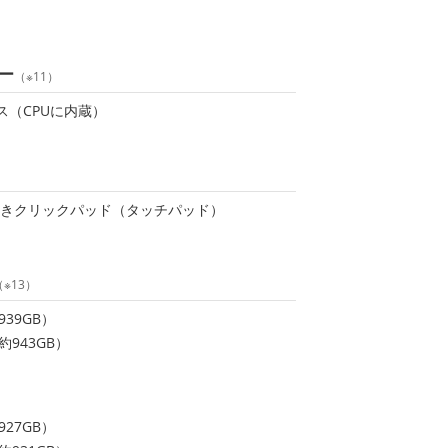
ー
（※11）
ス（CPUに内蔵）
きクリックパッド（タッチパッド）
（※13）
939GB）
約943GB）
927GB）