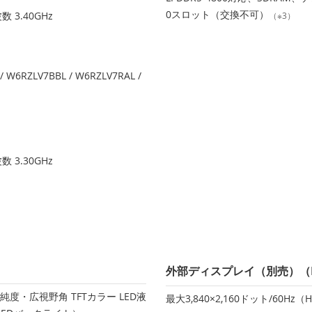
0スロット（交換不可）
 3.40GHz
（※3）
/ W6RZLV7BBL / W6RZLV7RAL /
 3.30GHz
外部ディスプレイ（別売）（H
色純度・広視野角 TFTカラー LED液
最大3,840×2,160ドット/60Hz（H