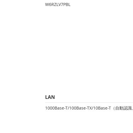
W6RZLV7PBL
LAN
1000Base-T/100Base-TX/10Base-T（自動認