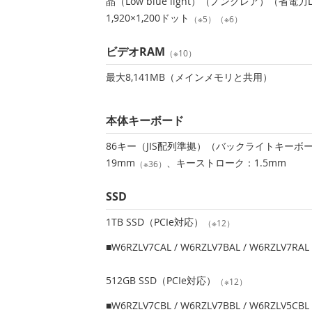
晶（Low blue light）（ノングレア）（省電
1,920×1,200ドット
（※5）（※6）
ビデオRAM
（※10）
最大8,141MB（メインメモリと共用）
本体キーボード
86キー（JIS配列準拠）（バックライトキーボ
19mm
、キーストローク：1.5mm
（※36）
SSD
1TB SSD（PCIe対応）
（※12）
■W6RZLV7CAL / W6RZLV7BAL / W6RZLV7RAL 
512GB SSD（PCIe対応）
（※12）
■W6RZLV7CBL / W6RZLV7BBL / W6RZLV5CBL 