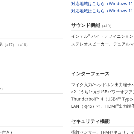
対応地域はこちら（Windows 11
対応地域はこちら（Windows 11 
サウンド機能
（※19）
インテル
®
ハイ・デフィニション
ステレオスピーカー、デュアルマ
拠
（※17）（※18）
インターフェース
マイク入力/ヘッドホン出力端子×
い）
×2（うち1つはUSBパワーオフ
Thunderbolt™ 4（USB4™ 
LAN（RJ45）×1、HDMI
®
出力端子
セキュリティ機能
ー付き）
指紋センサー、TPMセキュリティチッ