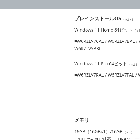
プレインストールOS
（※37）
Windows 11 Home 64ビット
（※
■W6RZLV7CAL / W6RZLV7BAL / 
）
W6RZLV5BBL
）
Windows 11 Pro 64ビット
（※2）
■W6RZLV7RAL / W6RZLV7PAL / 
）
）
）
メモリ
16GB（16GB×1）/16GB
（※3）
LPDDR5-4800対応、SDRA