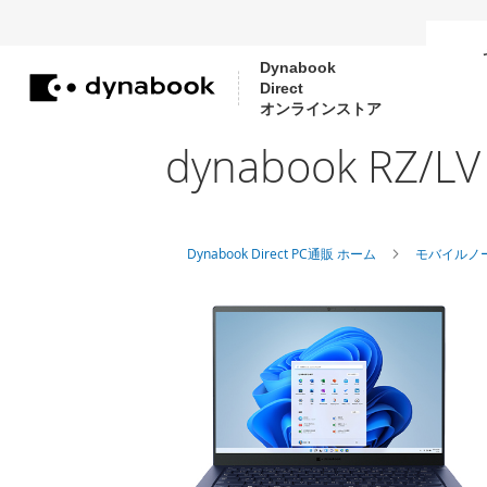
Dynabook
Direct
コ
オンラインストア
ン
dynabook R
テ
ン
ツ
に
Dynabook Direct PC通販 ホーム
モバイルノー
ス
キ
ッ
プ