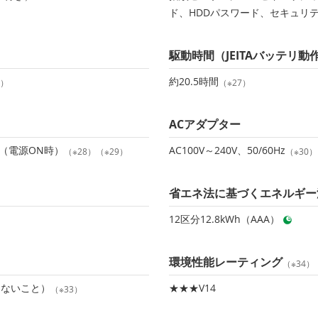
ド、HDDパスワード、セキュリ
駆動時間（JEITAバッテリ動作
約20.5時間
6）
（※27）
ACアダプター
時間（電源ON時）
AC100V～240V、50/60Hz
（※28）（※29）
（※30）
省エネ法に基づくエネルギー
12区分12.8kWh（AAA）
環境性能レーティング
（※34）
しないこと）
★★★V14
（※33）