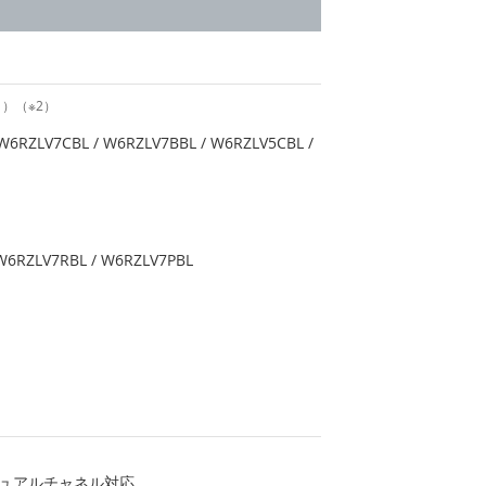
1）（※2）
W6RZLV7CBL / W6RZLV7BBL / W6RZLV5CBL /
W6RZLV7RBL / W6RZLV7PBL
M、デュアルチャネル対応