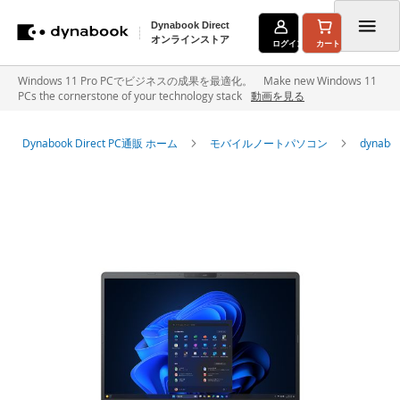
Dynabook Direct
オンラインストア
ログイン
カート
コ
Windows 11 Pro PCでビジネスの成果を最適化。 Make new Windows 11
PCs the cornerstone of your technology stack
動画を見る
ン
テ
Dynabook Direct PC通販 ホーム
モバイルノートパソコン
dyna
ン
イ
ツ
メ
に
ー
ジ
ス
ギ
キ
ャ
ラ
ッ
リ
ー
プ
の
最
後