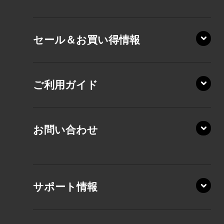
VZ/HA
XD/ZA
VZ/HY
セール＆お買い得情報
AZ/DA
VZ/MY
AZ/SA
RZ/HA
AZ/MA
ご利用ガイド
RZ/MA
KZ20/A
AZ/LA
RZ/MY
KZ20/Y
AZ/MY
お問い合わせ
AZ/LY
XA/ZA
XA/ZY
サポート情報
CZ/MA
CZ/MY