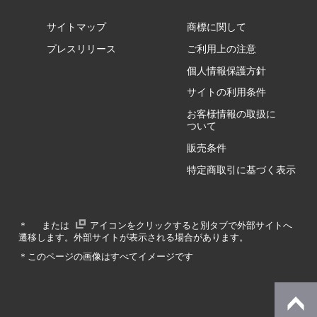
サイトマップ
商標に関して
GZ/HA
プレスリリース
ご利用上の注意
個人情報保護方針
GZ/HY
サイトの利用条件
お客様情報の取扱に
ついて
販売条件
RA/ZA
特定商取引に基づく表示
RA/ZY
＊
または
アイコンをクリックすると別タブで外部サイトへ
遷移します。外部サイトが表示される場合があります。
GA/ZA
＊このページの画像はすべてイメージです
GA/ZY