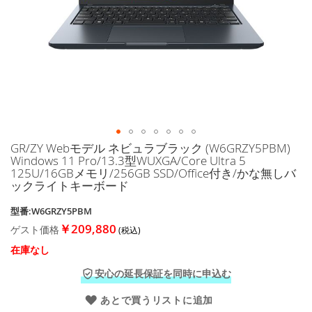
に
移
動
す
る
GR/ZY Webモデル ネビュラブラック (W6GRZY5PBM)
イ
Windows 11 Pro/13.3型WUXGA/Core Ultra 5
メ
125U/16GBメモリ/256GB SSD/Office付き/かな無しバ
ー
ックライトキーボード
ジ
ギ
型番:W6GRZY5PBM
ャ
￥209,880
ゲスト価格
ラ
リ
在庫なし
ー
の
安心の延長保証を同時に申込む
最
あとで買うリストに追加
初