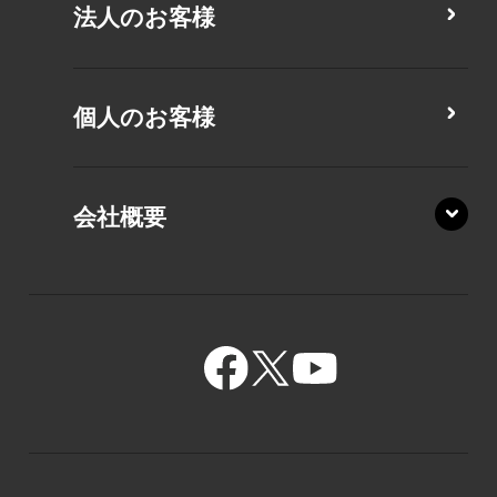
法人のお客様
MZ/MA
MZ/MY
PZ/LA
個人のお客様
PZ/MA
XZ/HA
PZ/LY
会社概要
XZ/HY
PZ/MY
GR/ZA
BA/ZA
GR/ZZ
BA/ZY
GR/ZY