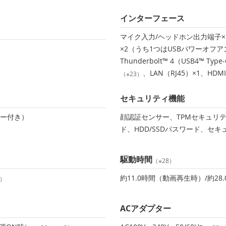
インターフェース
マイク入力/ヘッドホン出力端子×
×2（うち1つはUSBパワーオフ
Thunderbolt™ 4（USB4™
、LAN（RJ45）×1、HDMI
（※23）
セキュリティ機能
ター付き）
顔認証センサー、TPMセキュリティチ
ド、HDD/SSDパスワード、セ
駆動時間
（※28）
約11.0時間（動画再生時）/約2
7）
ACアダプター