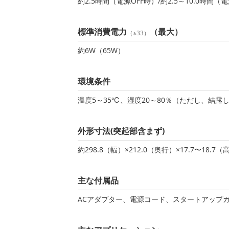
約2.5時間（電源OFF時）/約2.5～10.0時間（
標準消費電力
（最大）
（※33）
約6W（65W）
環境条件
温度5～35℃、湿度20～80％（ただし、結露
外形寸法(突起部含まず)
約298.8（幅）×212.0（奥行）×17.7〜18.7
主な付属品
ACアダプター、電源コード、スタートアップ