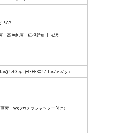
大16GB
高輝度・高色純度・広視野角(非光沢)
11ax)(2.4Gbps)+IEEE802.11ac/a/b/g/n
ー
0万画素（Webカメラシャッター付き）