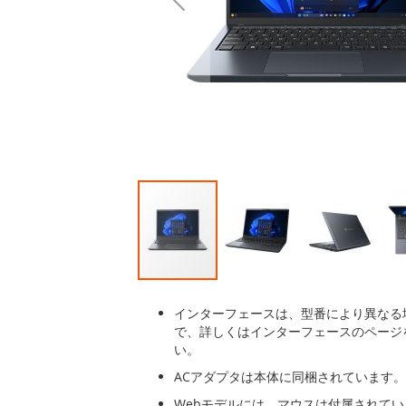
後
に
移
動
す
る
イ
メ
インターフェースは、型番により異なる
ー
で、詳しくはインターフェースのページ
ジ
い。
ギ
ACアダプタは本体に同梱されています。
ャ
ラ
Webモデルには、マウスは付属されて