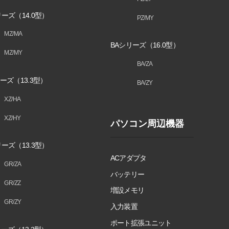
ーズ（14.0型）
PZ/MY
MZ/MA
BAシリーズ（16.0型）
MZ/MY
BA/ZA
ーズ（13.3型）
BA/ZY
XZ/HA
XZ/HY
パソコン周辺機器
ーズ（13.3型）
ACアダプタ
GR/ZA
バッテリー
GR/ZZ
増設メモリ
GR/ZY
入力装置
ポート拡張ユニット