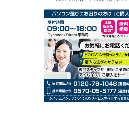
リ
ー
の
最
初
に
移
動
す
る