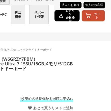
検索
法人のお客様
個人のお客様
ログイ
周辺
サポー
カー
ン
t+PC
機器
ト情報
ト
会員登
録
SD/Office付き/かな無しバックライトキーボード
(W6GRZY7PBM)
re Ultra 7 155U/16GBメモリ/512GB
ライトキーボード
安心の延長保証を同時に申込む
あとで買うリストに追加