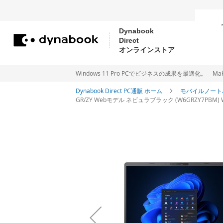
Dynabook
Direct
コ
オンラインストア
ン
テ
Windows 11 Pro PCでビジネスの成果を最適化。 Make new Wi
ン
Dynabook Direct PC通販 ホーム
モバイルノート
GR/ZY Webモデル ネビュラブラック (W6GRZY7PBM) Wi
ツ
に
イ
ス
メ
ー
キ
ジ
ッ
ギ
プ
ャ
ラ
リ
ー
の
最