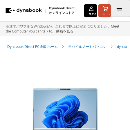
Dynabook Direct
オンラインストア
ログイン
カート
コ
高速でパワフルなWindowsが、これまで以上に安全になりました。Meet
the Computer you can talk to.
動画を見る
ン
テ
Dynabook Direct PC通販 ホーム
モバイルノートパソコン
dyna
ン
イ
ツ
メ
に
ー
ジ
ス
ギ
キ
ャ
ラ
ッ
リ
ー
プ
の
最
後