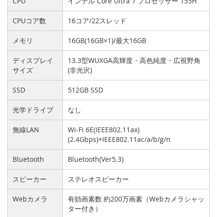
CPU
インテル Core Ultra 7 プロセッサー 155H
CPUコア数
16コア/22スレッド
メモリ
16GB(16GB×1)/最大16GB
ディスプレイ
13.3型WUXGA高輝度・高色純度・広視野角
サイズ
(非光沢)
SSD
512GB SSD
光学ドライブ
なし
無線LAN
Wi-Fi 6E(IEEE802.11ax)
(2.4Gbps)+IEEE802.11ac/a/b/g/n
Bluetooth
Bluetooth(Ver5.3)
スピーカー
ステレオスピーカー
Webカメラ
有効画素数 約200万画素（Webカメラシャッ
ター付き）