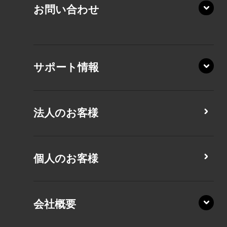
AZ/MY
お問い合わせ
AZ/LY
XA/ZA
XA/ZY
サポート情報
CZ/MA
CZ/MY
法人のお客様
MZ/MA
MZ/MY
PZ/LA
個人のお客様
PZ/MA
XZ/HA
PZ/LY
会社概要
XZ/HY
PZ/MY