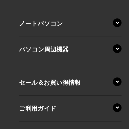
XP/ZAE
ノートパソコン
XP/ZA
XP/ZY
パソコン周辺機器
VZ/MA
VZ/HA
XD/ZA
VZ/HY
セール＆お買い得情報
AZ/DA
VZ/MY
AZ/SA
RZ/HA
AZ/MA
ご利用ガイド
RZ/MA
KZ20/A
AZ/LA
RZ/MY
KZ20/Y