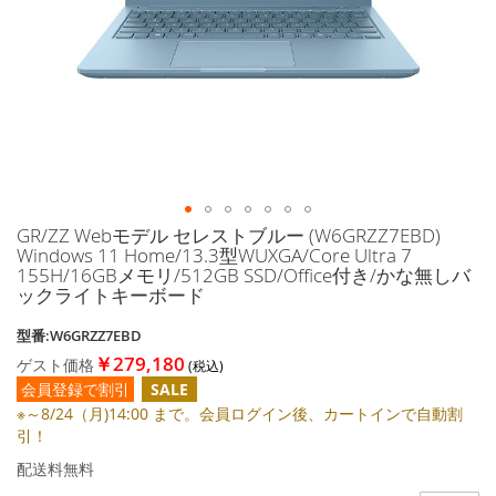
に
移
動
す
る
GR/ZZ Webモデル セレストブルー (W6GRZZ7EBD)
イ
Windows 11 Home/13.3型WUXGA/Core Ultra 7
メ
155H/16GBメモリ/512GB SSD/Office付き/かな無しバ
ー
ックライトキーボード
ジ
ギ
型番:W6GRZZ7EBD
ャ
￥279,180
ゲスト価格
ラ
会員登録で割引
SALE
リ
ー
※～8/24（月)14:00 まで。会員ログイン後、カートインで自動割
の
引！
最
配送料無料
初