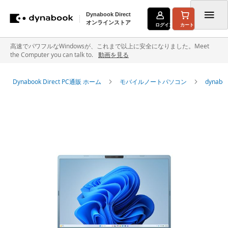
Dynabook Direct
オンラインストア
ログイン
カート
コ
高速でパワフルなWindowsが、これまで以上に安全になりました。Meet
the Computer you can talk to.
動画を見る
ン
テ
Dynabook Direct PC通販 ホーム
モバイルノートパソコン
dyna
ン
イ
ツ
メ
に
ー
ジ
ス
ギ
キ
ャ
ラ
ッ
リ
ー
プ
の
最
後