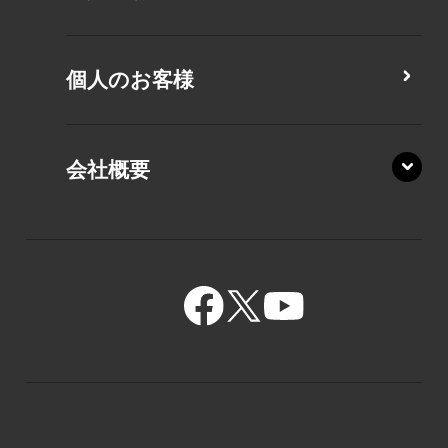
MZ/MY
PZ/LA
個人のお客様
PZ/MA
XZ/HA
PZ/LY
会社概要
XZ/HY
PZ/MY
GR/ZA
BA/ZA
GR/ZZ
BA/ZY
GR/ZY