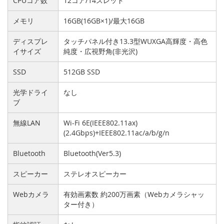
CPUコア数
12コア/14スレッド
メモリ
16GB(16GB×1)/最大16GB
ディスプレ
タッチパネル付き13.3型WUXGA高輝度・高色
イサイズ
純度・広視野角(非光沢)
SSD
512GB SSD
光学ドライ
なし
ブ
無線LAN
Wi-Fi 6E(IEEE802.11ax)
(2.4Gbps)+IEEE802.11ac/a/b/g/n
Bluetooth
Bluetooth(Ver5.3)
スピーカー
ステレオスピーカー
Webカメラ
有効画素数 約200万画素（Webカメラシャッ
ター付き）