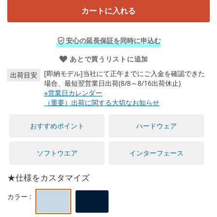
に
カートに入れる
移
動
す
安心の延長保証を同時に申込む
る
あとで買うリストに追加
[即納モデル]当社にて正午までにご入金を確認できた
出荷目安
場合、最短翌営業日出荷(8/8～8/16出荷休止)
※営業日カレンダー
（重要）出荷に関する大切なお知らせ
おすすめポイント
ハードウェア
ソフトウエア
インターフェース
★仕様をカスタマイズ