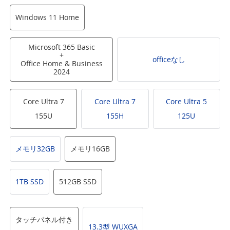
Windows 11 Home
Microsoft 365 Basic
+
officeなし
Office Home & Business
2024
Core Ultra 7
Core Ultra 7
Core Ultra 5
155U
155H
125U
メモリ32GB
メモリ16GB
1TB SSD
512GB SSD
タッチパネル付き
13.3型 WUXGA