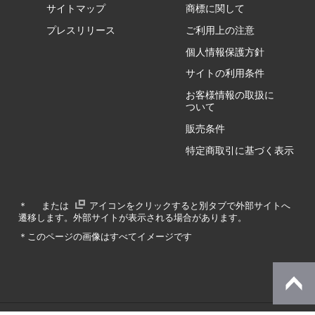
サイトマップ
商標に関して
GZ/HA
プレスリリース
ご利用上の注意
個人情報保護方針
GZ/HY
サイトの利用条件
お客様情報の取扱に
ついて
販売条件
RA/ZA
特定商取引に基づく表示
RA/ZY
＊
または
アイコンをクリックすると別タブで外部サイトへ
遷移します。外部サイトが表示される場合があります。
GA/ZA
＊このページの画像はすべてイメージです
GA/ZY