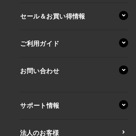
XD/ZA
VZ/HY
セール＆お買い得情報
AZ/DA
VZ/MY
AZ/SA
RZ/HA
AZ/MA
ご利用ガイド
RZ/MA
KZ20/A
AZ/LA
RZ/MY
KZ20/Y
AZ/MY
お問い合わせ
AZ/LY
XA/ZA
XA/ZY
サポート情報
CZ/MA
CZ/MY
法人のお客様
MZ/MA