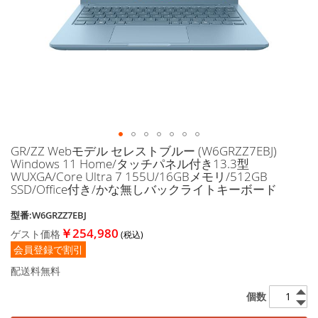
に
移
動
す
る
GR/ZZ Webモデル セレストブルー (W6GRZZ7EBJ)
イ
Windows 11 Home/タッチパネル付き13.3型
メ
WUXGA/Core Ultra 7 155U/16GBメモリ/512GB
ー
SSD/Office付き/かな無しバックライトキーボード
ジ
ギ
型番:W6GRZZ7EBJ
ャ
￥254,980
ゲスト価格
ラ
会員登録で割引
リ
ー
配送料無料
の
最
個数
初