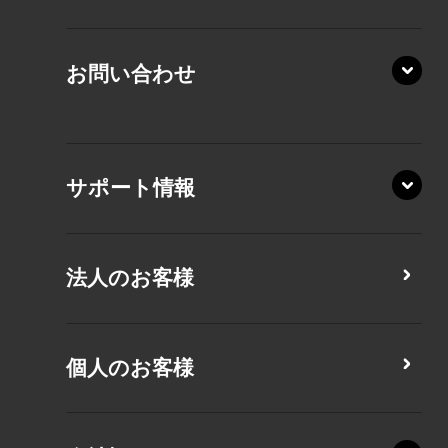
KZ20/A
AZ/LA
RZ/MY
KZ20/Y
AZ/MY
お問い合わせ
AZ/LY
XA/ZA
XA/ZY
サポート情報
CZ/MA
CZ/MY
法人のお客様
MZ/MA
MZ/MY
PZ/LA
個人のお客様
PZ/MA
XZ/HA
PZ/LY