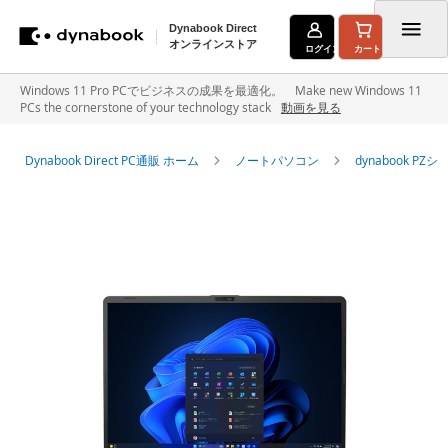
Dynabook Direct
オンラインストア
ログイン
カート
コ
Windows 11 Pro PCでビジネスの成果を最適化。 Make new Windows 11
PCs the cornerstone of your technology stack
動画を見る
ン
テ
Dynabook Direct PC通販 ホーム
ノートパソコン
dynabook P
ン
イ
ツ
メ
に
ー
ジ
ス
ギ
キ
ャ
ラ
ッ
リ
ー
プ
の
最
後