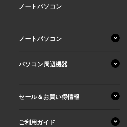
ノート
パソコン
XP/ZAE
ノートパソコン
XP/ZA
XP/ZY
パソコン周辺機器
VZ/MA
VZ/HA
XD/ZA
VZ/HY
セール＆お買い得情報
AZ/DA
VZ/MY
AZ/SA
RZ/HA
AZ/MA
ご利用ガイド
RZ/MA