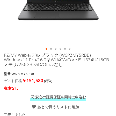
に
移
動
す
る
PZ/MY Webモデル ブラック (W6PZMY5RBB)
イ
Windows 11 Pro/16.0型WUXGA/Core i5-1334U/16GB
メ
メモリ/256GB SSD/Officeなし
ー
ジ
型番:W6PZMY5RBB
ギ
￥151,580
ゲスト価格
ャ
ラ
在庫なし
リ
ー
安心の延長保証を同時に申込む
の
最
あとで買うリストに追加
初
完売しました