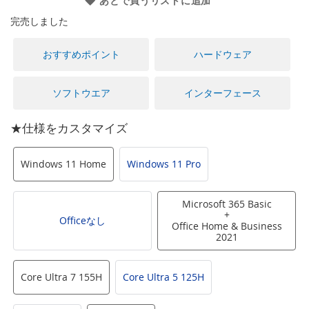
あとで買うリストに追加
に
移
完売しました
動
す
おすすめポイント
ハードウェア
る
ソフトウエア
インターフェース
★仕様をカスタマイズ
Windows 11 Home
Windows 11 Pro
Microsoft 365 Basic
+
Officeなし
Office Home & Business
2021
Core Ultra 7 155H
Core Ultra 5 125H