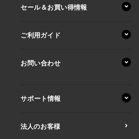
セール＆お買い得情報
AZ/DA
VZ/MY
AZ/SA
RZ/HA
AZ/MA
ご利用ガイド
RZ/MA
KZ20/A
AZ/LA
RZ/MY
KZ20/Y
AZ/MY
お問い合わせ
AZ/LY
XA/ZA
XA/ZY
サポート情報
CZ/MA
CZ/MY
法人のお客様
MZ/MA