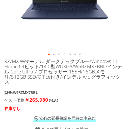
に
移
動
す
る
RZ/MX Webモデル ダークテックブルー/Windows 11
イ
Home 64ビット/14.0型WUXGA/W6RZMX7BBL/インテ
メ
ル Core Ultra 7 プロセッサー 155H/16GBメモ
ー
リ/512GB SSD/Office付き/インテル Arc グラフィック
ジ
ス
ギ
ャ
型番:W6RZMX7BBL
ラ
￥265,980
ゲスト価格
リ
ー
在庫なし
の
安心の延長保証を同時に申込む
最
初