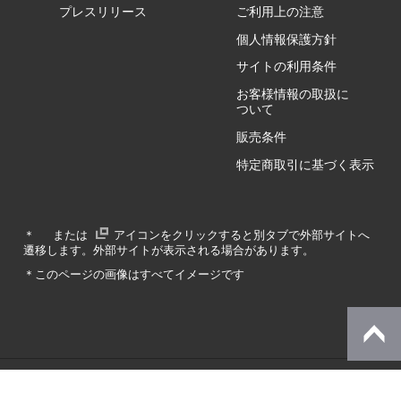
GZ/HA
プレスリリース
ご利用上の注意
個人情報保護方針
GZ/HY
サイトの利用条件
お客様情報の取扱に
ついて
販売条件
RA/ZA
特定商取引に基づく表示
RA/ZY
＊
または
アイコンをクリックすると別タブで外部サイトへ
遷移します。外部サイトが表示される場合があります。
GA/ZA
＊このページの画像はすべてイメージです
GA/ZY
© Dynabook Inc.