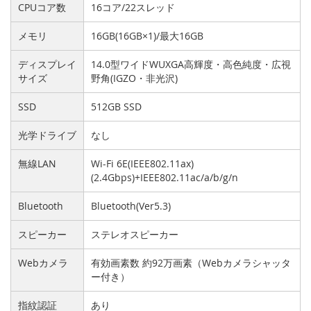
CPUコア数
16コア/22スレッド
メモリ
16GB(16GB×1)/最大16GB
ディスプレイ
14.0型ワイドWUXGA高輝度・高色純度・広視
サイズ
野角(IGZO・非光沢)
SSD
512GB SSD
光学ドライブ
なし
無線LAN
Wi-Fi 6E(IEEE802.11ax)
(2.4Gbps)+IEEE802.11ac/a/b/g/n
Bluetooth
Bluetooth(Ver5.3)
スピーカー
ステレオスピーカー
Webカメラ
有効画素数 約92万画素（Webカメラシャッタ
ー付き）
指紋認証
あり