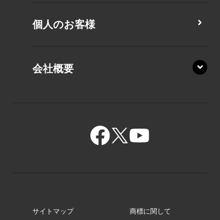
MZ/MY
PZ/LA
個人のお客様
PZ/MA
XZ/HA
PZ/LY
会社概要
XZ/HY
PZ/MY
GR/ZA
BA/ZA
GR/ZZ
BA/ZY
GR/ZY
サイトマップ
商標に関して