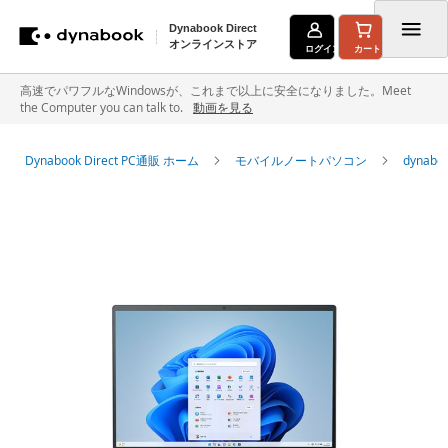
Dynabook Direct
オンラインストア
ログイン
カート
コ
高速でパワフルなWindowsが、これまで以上に安全になりました。Meet
the Computer you can talk to.
動画を見る
ン
テ
Dynabook Direct PC通販 ホーム
モバイルノートパソコン
dyna
ン
イ
ツ
メ
に
ー
ジ
ス
ギ
キ
ャ
ラ
ッ
リ
ー
プ
の
最
後