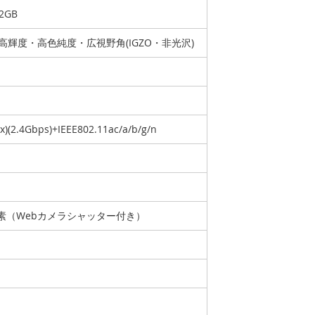
2GB
GA高輝度・高色純度・広視野角(IGZO・非光沢)
ax)(2.4Gbps)+IEEE802.11ac/a/b/g/n
画素（Webカメラシャッター付き）