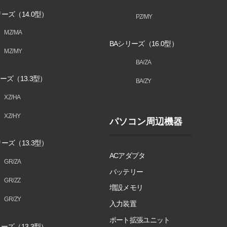
ーズ（14.0型）
PZ/MY
MZ/MA
BAシリーズ（16.0型）
MZ/MY
BA/ZA
ーズ（13.3型）
BA/ZY
XZ/HA
XZ/HY
パソコン周辺機器
ーズ（13.3型）
ACアダプタ
GR/ZA
バッテリー
GR/ZZ
増設メモリ
GR/ZY
入力装置
ポート拡張ユニット
ーズ（13.3型）