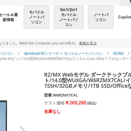
5in1/2in1
モバイル
モバイル
ノートパ
セール＆最
ノートパ
Copilo
ノートパソ
ソコン
新情報
ソコン
コン
et the Computer you can talk to.
動画を見る
パソコン
dynabook RZシリーズ ー モバイルノートパソコン
RZ/MX
e 64ビット/14.0型WUXGA/W6RZMX7CAL/インテル Core Ultra 7 プロセッサー 15
RZ/MX Webモデル ダークテックブルー/
ト/14.0型WUXGA/W6RZMX7CAL/
155H/32GBメモリ/1TB SSD/Off
型番:W6RZMX7CAL
￥269,280
ゲスト価格
在庫なし