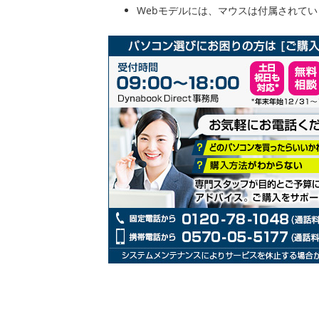
ラ
Webモデルには、マウスは付属されて
リ
ー
の
最
初
に
移
動
す
る