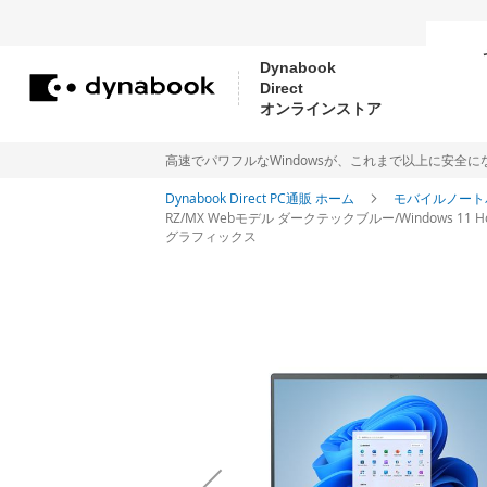
Dynabook
Direct
コ
オンラインストア
ン
テ
高速でパワフルなWindowsが、これまで以上に安全になりました。Me
ン
Dynabook Direct PC通販 ホーム
モバイルノート
RZ/MX Webモデル ダークテックブルー/Windows 11 Hom
ツ
グラフィックス
に
イ
ス
メ
キ
ー
ッ
ジ
ギ
プ
ャ
ラ
リ
ー
の