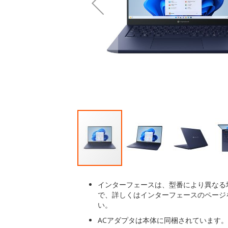
最
後
に
移
動
す
る
イ
メ
インターフェースは、型番により異なる
ー
で、詳しくはインターフェースのページ
ジ
い。
ギ
ACアダプタは本体に同梱されています。
ャ