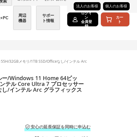
検索
法人のお客様
個人のお客様
ログイ
周辺
サポー
カー
ン
t+PC
機器
ト情報
ト
会員登
録
5H/32GBメモリ/1TB SSD/Officeなし/インテル Arc
Windows 11 Home 64ビッ
インテル Core Ultra 7 プロセッサー
iceなし/インテル Arc グラフィックス
安心の延長保証を同時に申込む