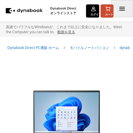
Dynabook Direct
オンラインストア
ログイン
カート
コ
高速でパワフルなWindowsが、これまで以上に安全になりました。Meet
the Computer you can talk to.
動画を見る
ン
テ
Dynabook Direct PC通販 ホーム
モバイルノートパソコン
dyna
ン
イ
ツ
メ
に
ー
ジ
ス
ギ
キ
ャ
ラ
ッ
リ
ー
プ
の
最
後