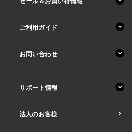
セール＆お買い得情報
AZ/DA
VZ/MY
AZ/SA
RZ/HA
AZ/MA
ご利用ガイド
RZ/MA
KZ20/A
AZ/LA
RZ/MY
KZ20/Y
AZ/MY
お問い合わせ
AZ/LY
XA/ZA
XA/ZY
サポート情報
CZ/MA
CZ/MY
法人のお客様
MZ/MA
MZ/MY