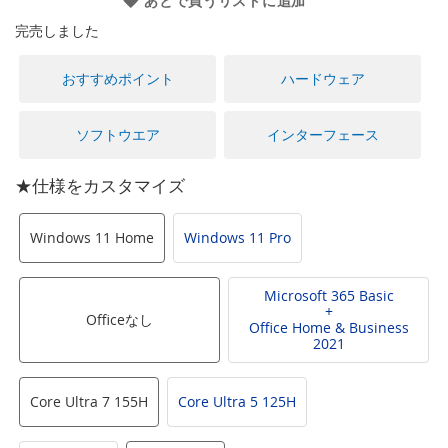
あとで買うリストに追加
に
移
完売しました
動
す
おすすめポイント
ハードウェア
る
ソフトウエア
インターフェース
★仕様をカスタマイズ
Windows 11 Home
Windows 11 Pro
Microsoft 365 Basic
+
Officeなし
Office Home & Business
2021
Core Ultra 7 155H
Core Ultra 5 125H