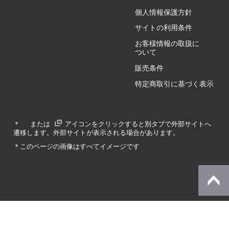
個人情報保護方針
GZ/HY
サイトの利用条件
お客様情報の取扱に
ついて
販売条件
RA/ZA
特定商取引に基づく表示
RA/ZY
＊
または
アイコンをクリックすると別タブで外部サイトへ
遷移します。外部サイトが表示される場合があります。
GA/ZA
＊このページの画像はすべてイメージです
GA/ZY
© Dynabook Inc.
SZ/MA