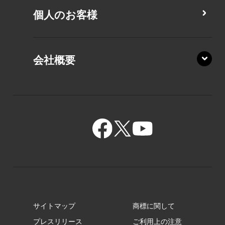
PZ/LA
個人のお客様
PZ/MA
XZ/HA
PZ/LY
会社概要
XZ/HY
PZ/MY
GR/ZA
BA/ZA
GR/ZZ
BA/ZY
GR/ZY
サイトマップ
商標に関して
GZ/HA
プレスリリース
ご利用上の注意