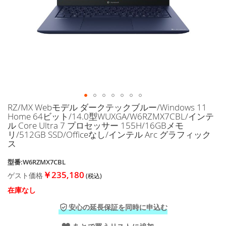
に
移
動
す
る
RZ/MX Webモデル ダークテックブルー/Windows 11
イ
Home 64ビット/14.0型WUXGA/W6RZMX7CBL/インテ
メ
ル Core Ultra 7 プロセッサー 155H/16GBメモ
ー
リ/512GB SSD/Officeなし/インテル Arc グラフィック
ジ
ス
ギ
ャ
型番:W6RZMX7CBL
ラ
￥235,180
ゲスト価格
リ
ー
在庫なし
の
安心の延長保証を同時に申込む
最
初