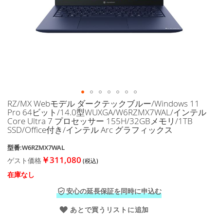
に
移
動
す
る
RZ/MX Webモデル ダークテックブルー/Windows 11
イ
Pro 64ビット/14.0型WUXGA/W6RZMX7WAL/インテル
メ
Core Ultra 7 プロセッサー 155H/32GBメモリ/1TB
ー
SSD/Office付き/インテル Arc グラフィックス
ジ
ギ
型番:W6RZMX7WAL
ャ
￥311,080
ゲスト価格
ラ
リ
在庫なし
ー
の
安心の延長保証を同時に申込む
最
あとで買うリストに追加
初