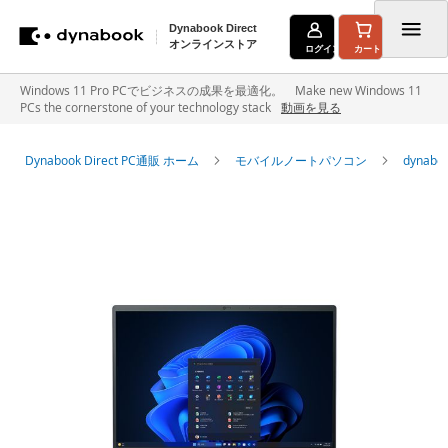
Dynabook Direct
オンラインストア
ログイン
カート
コ
Windows 11 Pro PCでビジネスの成果を最適化。 Make new Windows 11
PCs the cornerstone of your technology stack
動画を見る
ン
テ
Dynabook Direct PC通販 ホーム
モバイルノートパソコン
dyna
ン
イ
ツ
メ
に
ー
ジ
ス
ギ
キ
ャ
ラ
ッ
リ
ー
プ
の
最
後