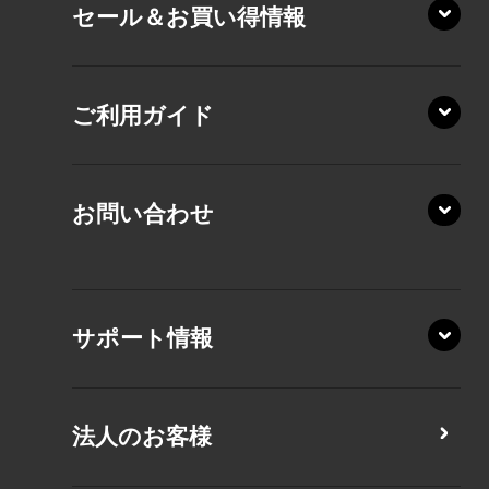
セール＆お買い得情報
AZ/DA
VZ/MY
AZ/SA
RZ/HA
AZ/MA
ご利用ガイド
RZ/MA
KZ20/A
AZ/LA
RZ/MY
KZ20/Y
AZ/MY
お問い合わせ
AZ/LY
XA/ZA
XA/ZY
サポート情報
CZ/MA
CZ/MY
法人のお客様
MZ/MA