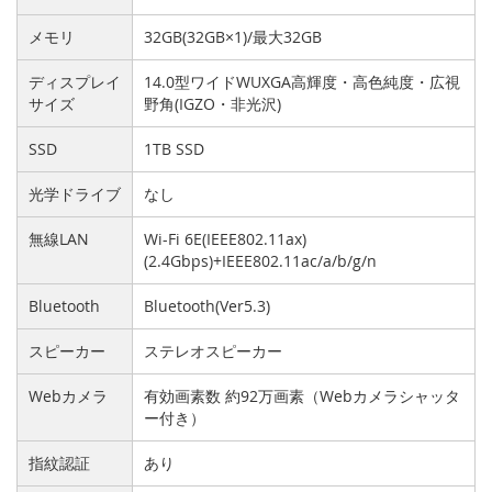
メモリ
32GB(32GB×1)/最大32GB
ディスプレイ
14.0型ワイドWUXGA高輝度・高色純度・広視
サイズ
野角(IGZO・非光沢)
SSD
1TB SSD
光学ドライブ
なし
無線LAN
Wi-Fi 6E(IEEE802.11ax)
(2.4Gbps)+IEEE802.11ac/a/b/g/n
Bluetooth
Bluetooth(Ver5.3)
スピーカー
ステレオスピーカー
Webカメラ
有効画素数 約92万画素（Webカメラシャッタ
ー付き）
指紋認証
あり