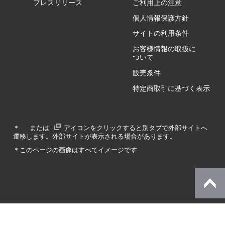
プレスリリース
ご利用上の注意
個人情報保護方針
GZ/HY
サイトの利用条件
お客様情報の取扱に
ついて
販売条件
RA/ZA
特定商取引に基づく表示
RA/ZY
＊
または
アイコンをクリックすると別タブで外部サイトへ
遷移します。外部サイトが表示される場合があります。
GA/ZA
＊このページの画像はすべてイメージです
GA/ZY
© Dynabook Inc.
SZ/MA