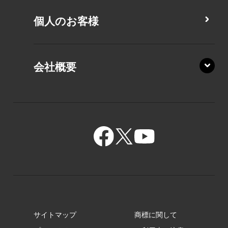
MZ/MY
PZ/LA
個人のお客様
PZ/MA
XZ/HA
PZ/LY
会社概要
XZ/HY
PZ/MY
GR/ZA
BA/ZA
GR/ZZ
BA/ZY
GR/ZY
サイトマップ
商標に関して
GZ/HA