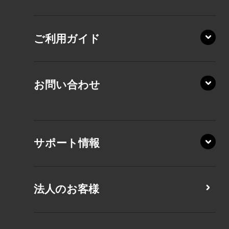
AZ/SA
RZ/HA
AZ/MA
ご利用ガイド
RZ/MA
KZ20/A
AZ/LA
RZ/MY
KZ20/Y
AZ/MY
お問い合わせ
AZ/LY
XA/ZA
XA/ZY
サポート情報
CZ/MA
CZ/MY
法人のお客様
MZ/MA
MZ/MY