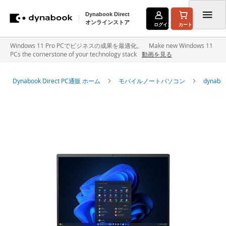
Dynabook Direct
オンラインストア
ログイン
カート
コ
Windows 11 Pro PCでビジネスの成果を最適化。 Make new Windows 11
PCs the cornerstone of your technology stack
動画を見る
ン
テ
Dynabook Direct PC通販 ホーム
モバイルノートパソコン
dyna
ン
イ
ツ
メ
に
ー
ジ
ス
ギ
キ
ャ
ラ
ッ
リ
ー
プ
の
最
後