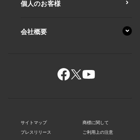
PZ/LA
個人のお客様
PZ/MA
XZ/HA
PZ/LY
会社概要
XZ/HY
PZ/MY
GR/ZA
BA/ZA
GR/ZZ
BA/ZY
GR/ZY
サイトマップ
商標に関して
GZ/HA
プレスリリース
ご利用上の注意