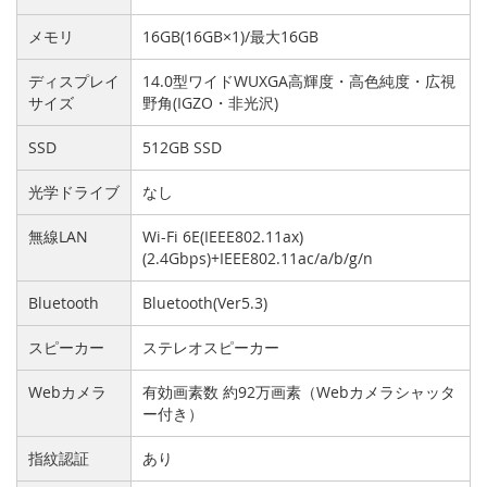
メモリ
16GB(16GB×1)/最大16GB
ディスプレイ
14.0型ワイドWUXGA高輝度・高色純度・広視
サイズ
野角(IGZO・非光沢)
SSD
512GB SSD
光学ドライブ
なし
無線LAN
Wi-Fi 6E(IEEE802.11ax)
(2.4Gbps)+IEEE802.11ac/a/b/g/n
Bluetooth
Bluetooth(Ver5.3)
スピーカー
ステレオスピーカー
Webカメラ
有効画素数 約92万画素（Webカメラシャッタ
ー付き）
指紋認証
あり