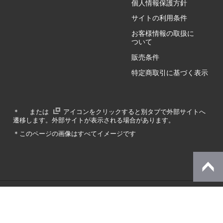
個人情報保護方針
GZ/HY
サイトの利用条件
お客様情報の取扱に
ついて
販売条件
RA/ZA
特定商取引に基づく表示
RA/ZY
＊
または
アイコンをクリックすると別タブで外部サイトへ
遷移します。外部サイトが表示される場合があります。
GA/ZA
＊このページの画像はすべてイメージです
GA/ZY
© Dynabook Inc.
SZ/MA