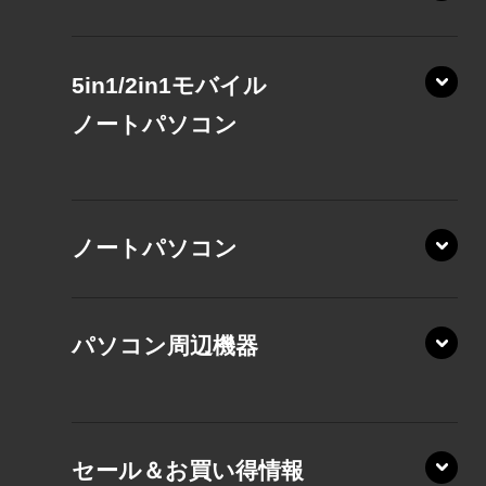
5in1/2in1モバイル
ノート
パソコン
XP/ZAE
ノートパソコン
XP/ZA
XP/ZY
パソコン周辺機器
VZ/MA
VZ/HA
XD/ZA
VZ/HY
セール＆お買い得情報
AZ/DA
VZ/MY