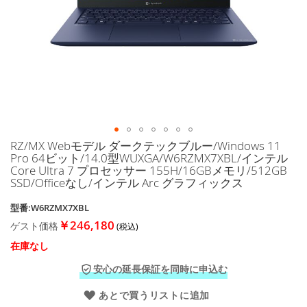
に
移
動
す
る
RZ/MX Webモデル ダークテックブルー/Windows 11
イ
Pro 64ビット/14.0型WUXGA/W6RZMX7XBL/インテル
メ
Core Ultra 7 プロセッサー 155H/16GBメモリ/512GB
ー
SSD/Officeなし/インテル Arc グラフィックス
ジ
ギ
型番:W6RZMX7XBL
ャ
￥246,180
ゲスト価格
ラ
リ
在庫なし
ー
の
安心の延長保証を同時に申込む
最
あとで買うリストに追加
初