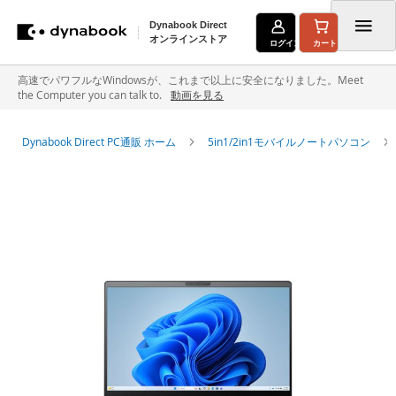
Dynabook Direct
オンラインストア
ログイン
カート
コ
高速でパワフルなWindowsが、これまで以上に安全になりました。Meet
the Computer you can talk to.
動画を見る
ン
テ
Dynabook Direct PC通販 ホーム
5in1/2in1モバイルノートパソコン
ン
イ
ツ
メ
に
ー
ジ
ス
ギ
キ
ャ
ラ
ッ
リ
ー
プ
の
最
後