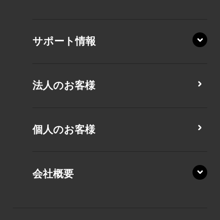
XA/ZA
XA/ZY
サポート情報
CZ/MA
CZ/MY
法人のお客様
MZ/MA
MZ/MY
PZ/LA
個人のお客様
PZ/MA
XZ/HA
PZ/LY
会社概要
XZ/HY
PZ/MY