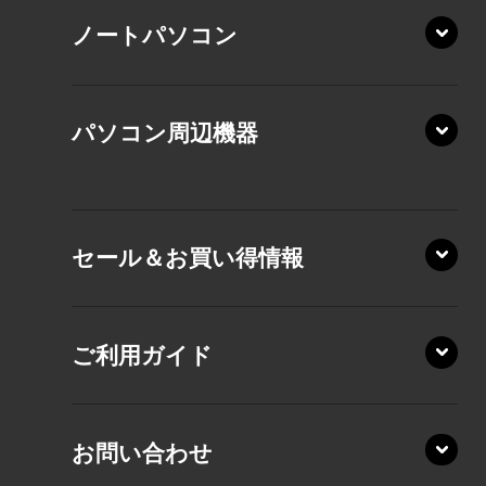
ノートパソコン
XP/ZA
XP/ZY
パソコン周辺機器
VZ/MA
VZ/HA
XD/ZA
VZ/HY
セール＆お買い得情報
AZ/DA
VZ/MY
AZ/SA
RZ/HA
AZ/MA
ご利用ガイド
RZ/MA
KZ20/A
AZ/LA
RZ/MY
KZ20/Y
AZ/MY
お問い合わせ
AZ/LY