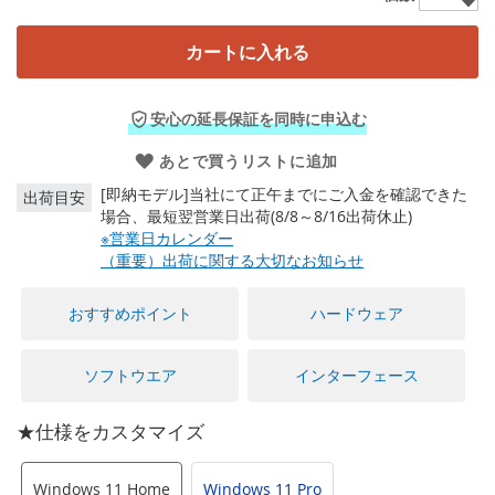
に
移
動
カートに入れる
す
る
安心の延長保証を同時に申込む
あとで買うリストに追加
[即納モデル]当社にて正午までにご入金を確認できた
出荷目安
場合、最短翌営業日出荷(8/8～8/16出荷休止)
※営業日カレンダー
（重要）出荷に関する大切なお知らせ
おすすめポイント
ハードウェア
ソフトウエア
インターフェース
★仕様をカスタマイズ
Windows 11 Home
Windows 11 Pro