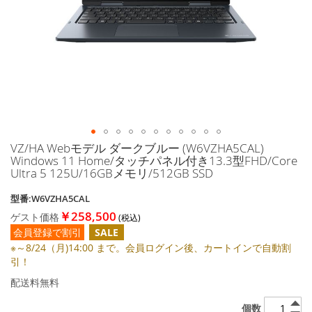
に
移
動
す
る
VZ/HA Webモデル ダークブルー (W6VZHA5CAL)
イ
Windows 11 Home/タッチパネル付き13.3型FHD/Core
メ
Ultra 5 125U/16GBメモリ/512GB SSD
ー
ジ
型番:W6VZHA5CAL
ギ
￥258,500
ゲスト価格
ャ
ラ
会員登録で割引
SALE
リ
※～8/24（月)14:00 まで。会員ログイン後、カートインで自動割
ー
引！
の
配送料無料
最
初
個数