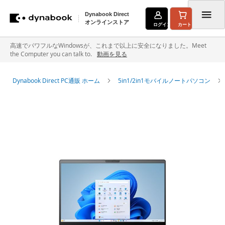
Dynabook Direct
オンラインストア
ログイン
カート
コ
高速でパワフルなWindowsが、これまで以上に安全になりました。Meet
the Computer you can talk to.
動画を見る
ン
テ
Dynabook Direct PC通販 ホーム
5in1/2in1モバイルノートパソコン
ン
イ
ツ
メ
に
ー
ジ
ス
ギ
キ
ャ
ラ
ッ
リ
ー
プ
の
最
後