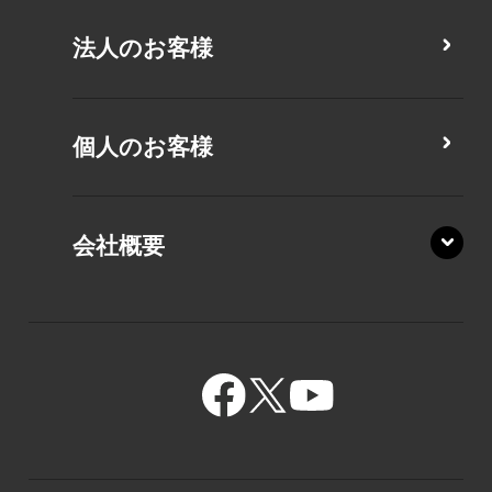
CZ/MY
法人のお客様
MZ/MA
MZ/MY
PZ/LA
個人のお客様
PZ/MA
XZ/HA
PZ/LY
会社概要
XZ/HY
PZ/MY
GR/ZA
BA/ZA
GR/ZZ
BA/ZY
GR/ZY