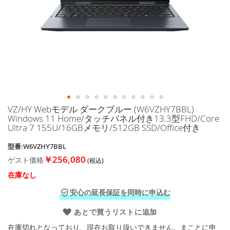
に
移
動
す
る
VZ/HY Webモデル ダークブルー (W6VZHY7BBL)
イ
Windows 11 Home/タッチパネル付き13.3型FHD/Core
メ
Ultra 7 155U/16GBメモリ/512GB SSD/Office付き
ー
ジ
型番:W6VZHY7BBL
ギ
￥256,080
ゲスト価格
ャ
ラ
在庫なし
リ
ー
安心の延長保証を同時に申込む
の
最
あとで買うリストに追加
初
在庫切れとなっており、現在お取り扱いできません。まことに申