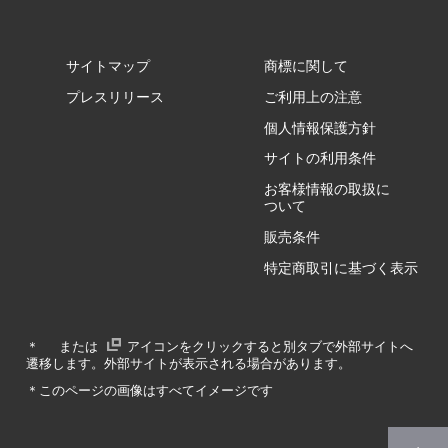
サイトマップ
商標に関して
GZ/HA
プレスリリース
ご利用上の注意
個人情報保護方針
GZ/HY
サイトの利用条件
お客様情報の取扱に
ついて
販売条件
RA/ZA
特定商取引に基づく表示
RA/ZY
＊
または
アイコンをクリックすると別タブで外部サイトへ
遷移します。外部サイトが表示される場合があります。
GA/ZA
＊このページの画像はすべてイメージです
GA/ZY