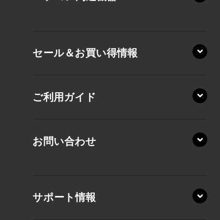
VZ/HA
XD/ZA
VZ/HY
セール＆お買い得情報
AZ/DA
VZ/MY
AZ/SA
RZ/HA
AZ/MA
ご利用ガイド
RZ/MA
KZ20/A
AZ/LA
RZ/MY
KZ20/Y
AZ/MY
お問い合わせ
AZ/LY
XA/ZA
XA/ZY
サポート情報
CZ/MA