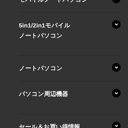
5in1/2in1モバイル
ノート
パソコン
XP/ZAE
ノートパソコン
XP/ZA
XP/ZY
パソコン周辺機器
VZ/MA
VZ/HA
XD/ZA
VZ/HY
セール＆お買い得情報
AZ/DA