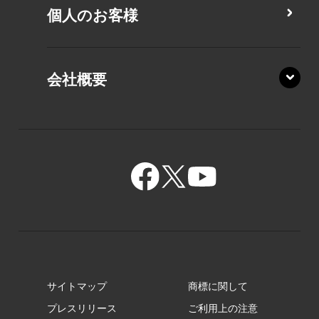
PZ/LA
個人のお客様
PZ/MA
XZ/HA
PZ/LY
会社概要
XZ/HY
PZ/MY
GR/ZA
BA/ZA
GR/ZZ
BA/ZY
GR/ZY
サイトマップ
商標に関して
GZ/HA
プレスリリース
ご利用上の注意