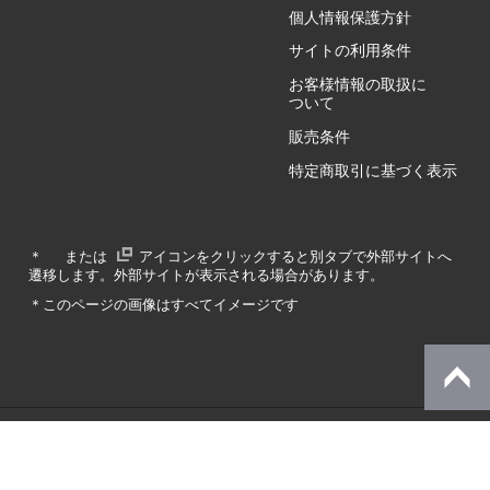
個人情報保護方針
GZ/HY
サイトの利用条件
お客様情報の取扱に
ついて
販売条件
RA/ZA
特定商取引に基づく表示
RA/ZY
＊
または
アイコンをクリックすると別タブで外部サイトへ
遷移します。外部サイトが表示される場合があります。
GA/ZA
＊このページの画像はすべてイメージです
GA/ZY
© Dynabook Inc.
SZ/MA