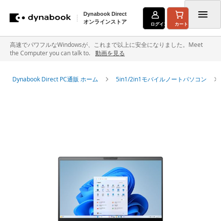
Dynabook Direct
オンラインストア
ログイン
カート
コ
高速でパワフルなWindowsが、これまで以上に安全になりました。Meet
the Computer you can talk to.
動画を見る
ン
テ
Dynabook Direct PC通販 ホーム
5in1/2in1モバイルノートパソコン
ン
イ
ツ
メ
に
ー
ジ
ス
ギ
キ
ャ
ラ
ッ
リ
ー
プ
の
最
後