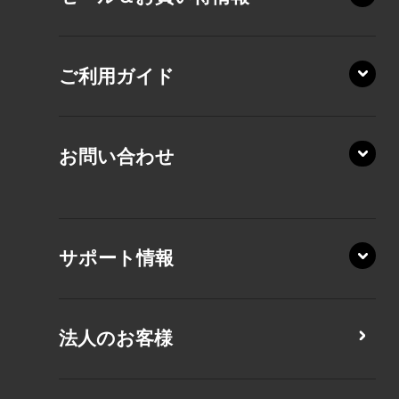
VZ/MY
AZ/SA
RZ/HA
AZ/MA
ご利用ガイド
RZ/MA
KZ20/A
AZ/LA
RZ/MY
KZ20/Y
AZ/MY
お問い合わせ
AZ/LY
XA/ZA
XA/ZY
サポート情報
CZ/MA
CZ/MY
法人のお客様
MZ/MA
MZ/MY