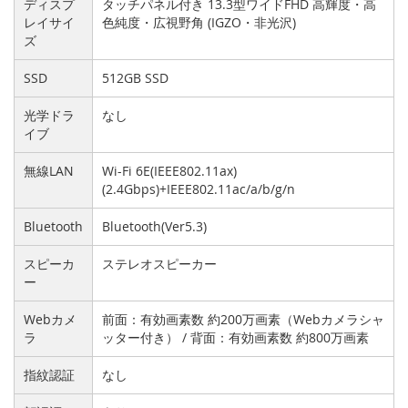
ディスプ
タッチパネル付き 13.3型ワイドFHD 高輝度・高
レイサイ
色純度・広視野角 (IGZO・非光沢)
ズ
SSD
512GB SSD
光学ドラ
なし
イブ
無線LAN
Wi-Fi 6E(IEEE802.11ax)
(2.4Gbps)+IEEE802.11ac/a/b/g/n
Bluetooth
Bluetooth(Ver5.3)
スピーカ
ステレオスピーカー
ー
Webカメ
前面：有効画素数 約200万画素（Webカメラシャ
ラ
ッター付き） / 背面：有効画素数 約800万画素
指紋認証
なし