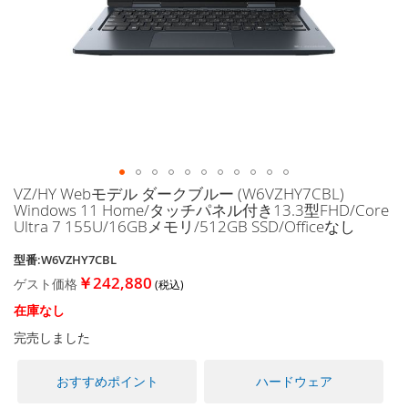
に
移
動
す
る
VZ/HY Webモデル ダークブルー (W6VZHY7CBL)
イ
Windows 11 Home/タッチパネル付き13.3型FHD/Core
メ
Ultra 7 155U/16GBメモリ/512GB SSD/Officeなし
ー
ジ
型番:W6VZHY7CBL
ギ
￥242,880
ゲスト価格
ャ
ラ
在庫なし
リ
完売しました
ー
の
最
おすすめポイント
ハードウェア
初