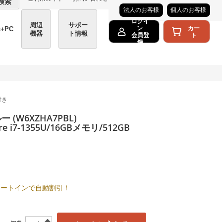
検索
法人のお客様
個人のお客様
ログイ
周辺
サポー
カー
ン
t+PC
機器
ト情報
ト
会員登
録
e付き
 (W6XZHA7PBL)
re i7-1355U/16GBメモリ/512GB
後、カートインで自動割引！