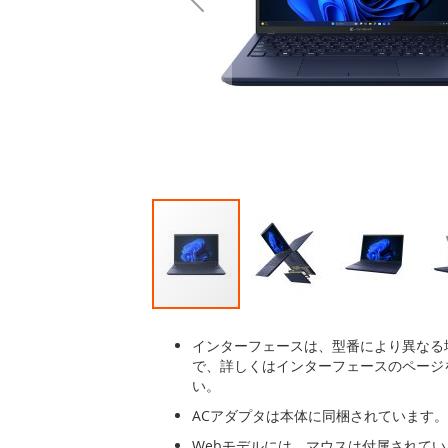
後
に
移
動
す
る
イ
メ
インターフェースは、型番により異なる
ー
で、詳しくはインターフェースのページ
ジ
い。
ギ
ACアダプタは本体に同梱されています。
ャ
ラ
Webモデルには、マウスは付属されて