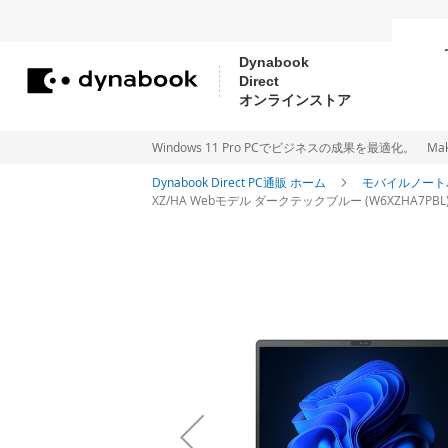
Dynabook
Direct
コ
オンラインストア
ン
テ
Windows 11 Pro PCでビジネスの成果を最適化。 Make new Wi
ン
Dynabook Direct PC通販 ホーム
モバイルノート
XZ/HA Webモデル ダークテックブルー (W6XZHA7PBL) Win
ツ
に
イ
ス
メ
ー
キ
ジ
ッ
ギ
プ
ャ
ラ
リ
ー
の
最