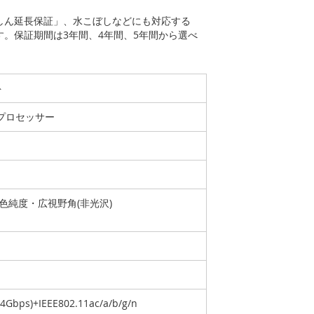
あんしん延長保証」、水こぼしなどにも対応する
ます。保証期間は3年間、4年間、5年間から選べ
ト
5U プロセッサー
高色純度・広視野角(非光沢)
2.4Gbps)+IEEE802.11ac/a/b/g/n