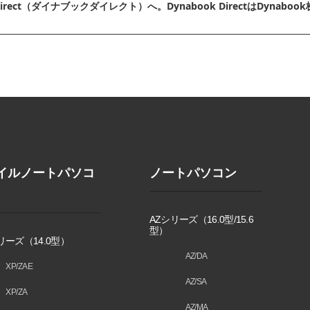
irect（ダイナブックダイレクト）へ。Dynabook DirectはDyn
イルノートパソコ
ノートパソコン
AZシリーズ（16.0型/15.6
型）
リーズ（14.0型）
AZ/DA
XP/ZAE
AZ/SA
XP/ZA
AZ/MA