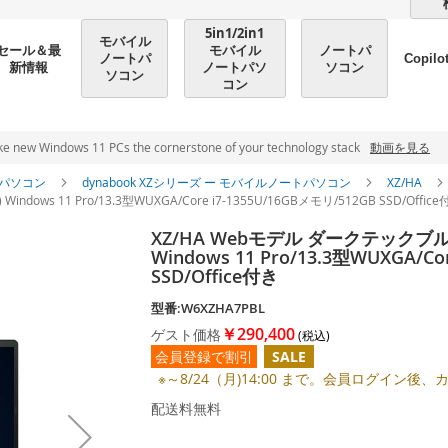
5in1/2in1
モバイル
モバイル
ノートパ
セール＆最
ノートパ
Copilo
ノートパソ
ソコン
新情報
ソコン
コン
ndows 11 PCs the cornerstone of your technology stack
動画を見る
パソコン
dynabook XZシリーズ ー モバイルノートパソコン
XZ/HA
dows 11 Pro/13.3型WUXGA/Core i7-1355U/16GBメモリ/512GB SSD/Offic
XZ/HA Webモデル ダークテックブルー
Windows 11 Pro/13.3型WUXGA/Co
SSD/Office付き
型番:W6XZHA7PBL
￥290,400
ゲスト価格
会員登録で割引
SALE
※～8/24（月)14:00 まで。会員ログイン
配送料無料