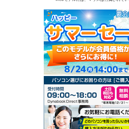
リ
ー
の
最
初
に
移
動
す
る